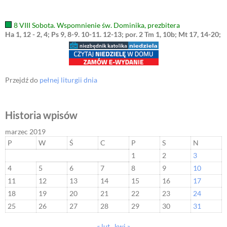
8 VIII Sobota. Wspomnienie św. Dominika, prezbitera
Ha 1, 12 - 2, 4; Ps 9, 8-9. 10-11. 12-13; por. 2 Tm 1, 10b; Mt 17, 14-20;
Przejdź do
pełnej liturgii dnia
Historia wpisów
marzec 2019
P
W
Ś
C
P
S
N
1
2
3
4
5
6
7
8
9
10
11
12
13
14
15
16
17
18
19
20
21
22
23
24
25
26
27
28
29
30
31
« lut
kwi »