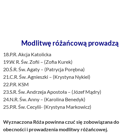
Modlitwę różańcową prowadzą
18.P.R. Akcja Katolicka
19.W. R. Św. Zofii – (Zofia Kurek)
20.Ś.R. Św. Agaty – (Patrycja Porębna)
21.C.R. Św. Agnieszki – (Krystyna Nykiel)
22.P.R. KSM
23.S.R. Św. Andrzeja Apostoła – (Józef Mądry)
24.N.R. Św. Anny – (Karolina Benedyk)
25.P.R. Św. Cecylii- (Krystyna Markowicz)
Wyznaczona Róża powinna czuć się zobowiązana do
obecności i prowadzenia modlitwy różańcowej.