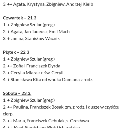
3. ++ Agata, Krystyna, Zbigniew, Andrzej Kiełb
Czwartek – 21.3
1. + Zbigniew Szular (greg.)
2. + Agata, Jan Tadeusz, Emil Mach
3. + Janina, Stanisław Wacnik
Piątek – 22.3
1. + Zbigniew Szular (greg.)
2. ++ Zofia i Franciszek Dyrda
3. + Cecylia Miara z r. św. Cecylii
4. + Stanisława Kita od wnuka Damiana z rodz.
Sobota – 23.3.
1. + Zbigniew Szular (greg.)
2. ++ Paulina, Franciszek Bosak, zm. z rodz. i dusze w czyśćcu
cierp.
3. ++ Maria, Franciszek Cebulak, s. Czesława
4. ++ Józef, Stanisława Blok i ich rodzice