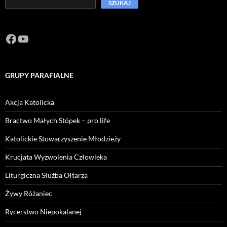
SZUKAJ
Facebook
https://www.youtube.com/channel/U
GRUPY PARAFIALNE
Akcja Katolicka
Bractwo Małych Stópek – pro life
Katolickie Stowarzyszenie Młodzieży
Krucjata Wyzwolenia Człowieka
Liturgiczna Służba Ołtarza
Żywy Różaniec
Rycerstwo Niepokalanej