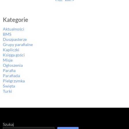
Kategorie
Aktualności
BMS
Duszpasterze
Grupy parafialne
Kapliczki
Księga gości
Misje
Ogłoszenia
Parafia
Parafiada
Pielgrzymka
Święta
Turki
Szukaj