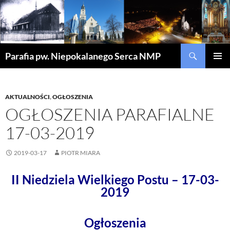
Szukaj
Parafia pw. Niepokalanego Serca NMP
PRZEJDŹ
MENU
DO
GŁÓWN
TREŚCI
AKTUALNOŚCI
,
OGŁOSZENIA
OGŁOSZENIA PARAFIALNE
17-03-2019
2019-03-17
PIOTR MIARA
II Niedziela Wielkiego Postu – 17-03-
2019
Ogłoszenia