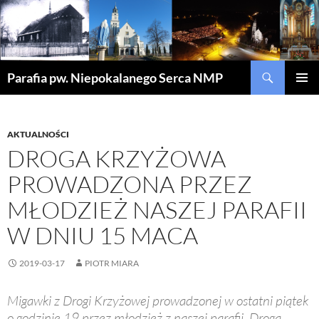
Szukaj
Parafia pw. Niepokalanego Serca NMP
PRZEJDŹ
MENU
DO
GŁÓWN
TREŚCI
AKTUALNOŚCI
DROGA KRZYŻOWA
PROWADZONA PRZEZ
MŁODZIEŻ NASZEJ PARAFII
W DNIU 15 MACA
2019-03-17
PIOTR MIARA
Migawki z Drogi Krzyżowej prowadzonej w ostatni piątek
o godzinie 19 przez młodzież z naszej parafii. Droga