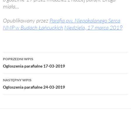
miała…
Opublikowany przez
Parafia pw. Niepokalanego Serca
NMP w Budach Łańcuckich
Niedziela, 17 marca 2019
Nawigacja
POPRZEDNI WPIS
wpisu
Ogłoszenia parafialne 17-03-2019
NASTĘPNY WPIS
Ogłoszenia parafialne 24-03-2019