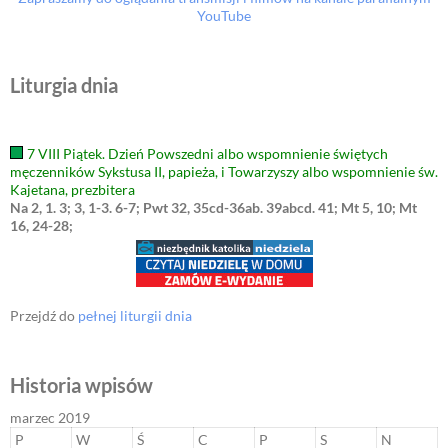
YouTube
Liturgia dnia
7 VIII Piątek. Dzień Powszedni albo wspomnienie świętych
męczenników Sykstusa II, papieża, i Towarzyszy albo wspomnienie św.
Kajetana, prezbitera
Na 2, 1. 3; 3, 1-3. 6-7; Pwt 32, 35cd-36ab. 39abcd. 41; Mt 5, 10; Mt
16, 24-28;
Przejdź do
pełnej liturgii dnia
Historia wpisów
marzec 2019
P
W
Ś
C
P
S
N