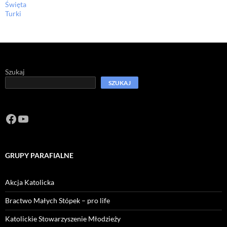
Święta
Turki
Szukaj
SZUKAJ
Facebook
https://www.youtube.com/channel/U
GRUPY PARAFIALNE
Akcja Katolicka
Bractwo Małych Stópek – pro life
Katolickie Stowarzyszenie Młodzieży