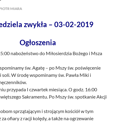
/UCeN8ciSo_a79igwmwNXx2qw
PIOTR MIARA
edziela zwykła – 03-02-2019
Ogłoszenia
 15:00 nabożeństwo do Miłosierdzia Bożego i Msza
pominamy św. Agatę – po Mszy św. poświęcenie
i soli. W środę wspominamy św. Pawła Miki i
męczenników.
iu przypada I czwartek miesiąca. O godz. 16:00
świętszego Sakramentu. Po Mszy św. spotkanie Akcji
sobom sprzątającym i strojącym kościół w tym
 za ofiary z racji kolędy, a także na ogrzewanie