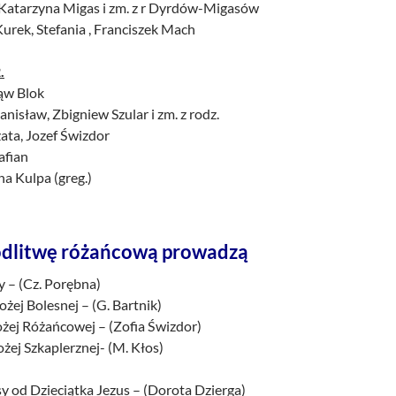
, Katarzyna Migas i zm. z r Dyrdów-Migasów
 Kurek, Stefania , Franciszek Mach
.
łąw Blok
nisław, Zbigniew Szular i zm. z rodz.
ata, Jozef Świzdor
afian
a Kulpa (greg.)
dlitwę różańcową prowadzą
y – (Cz. Porębna)
ożej Bolesnej – (G. Bartnik)
ożej Różańcowej – (Zofia Świzdor)
ożej Szkaplerznej- (M. Kłos)
esy od Dzieciątka Jezus – (Dorota Dzierga)