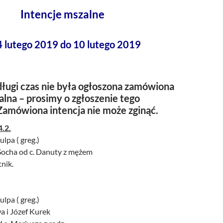
Intencje mszalne
4 lutego 2019 do 10 lutego 2019
ługi czas nie była ogłoszona zamówiona
alna – prosimy o zgłoszenie tego
Zamówiona intencja nie może zginąć.
4.2.
lpa ( greg.)
 Socha od c. Danuty z mężem
tnik.
lpa ( greg.)
a i Józef Kurek