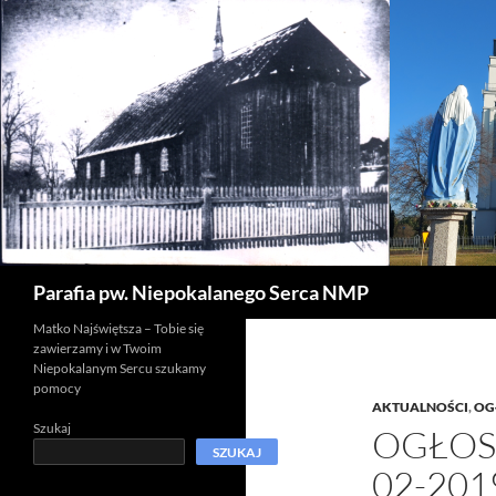
Szukaj
Parafia pw. Niepokalanego Serca NMP
Matko Najświętsza – Tobie się
zawierzamy i w Twoim
Niepokalanym Sercu szukamy
pomocy
AKTUALNOŚCI
,
OG
Szukaj
OGŁOSZ
SZUKAJ
02-201