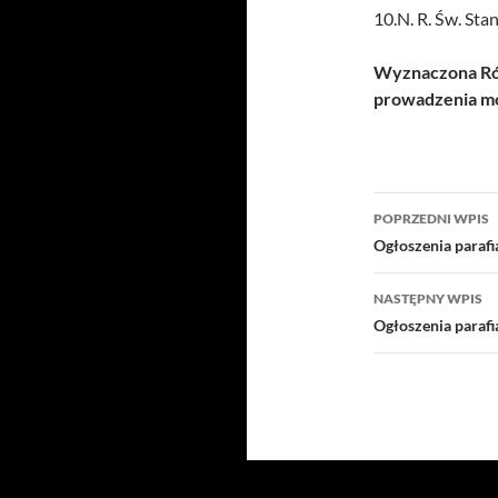
10.N. R. Św. Sta
Wyznaczona Róż
prowadzenia mo
Nawigacj
POPRZEDNI WPIS
wpisu
Ogłoszenia paraf
NASTĘPNY WPIS
Ogłoszenia paraf