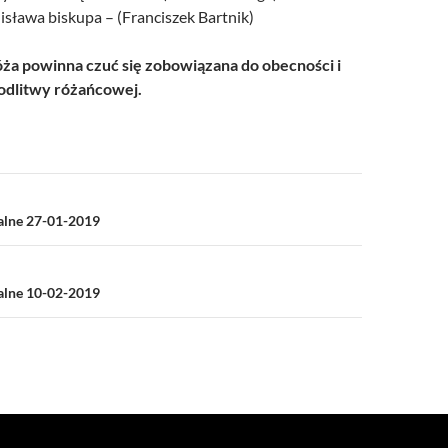
nisława biskupa – (Franciszek Bartnik)
a powinna czuć się zobowiązana do obecności i
dlitwy różańcowej.
a
ialne 27-01-2019
ialne 10-02-2019