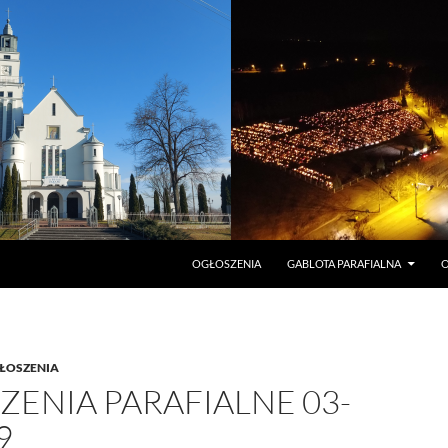
PRZEJDŹ DO TREŚCI
OGŁOSZENIA
GABLOTA PARAFIALNA
O
ŁOSZENIA
ENIA PARAFIALNE 03-
9