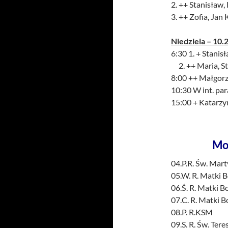
2. ++ Stanisław
3. ++ Zofia, Jan
Niedziela – 10.2
6:30 1. + Stanis
2. ++ Maria, Sta
8:00 ++ Małgorz
10:30 W int. par
15:00 + Katarzyn
Mo
04.P.R. Św. Mart
05.W. R. Matki B
06.Ś. R. Matki B
07.C. R. Matki B
08.P. R.KSM
09.S. R. Św. Ter