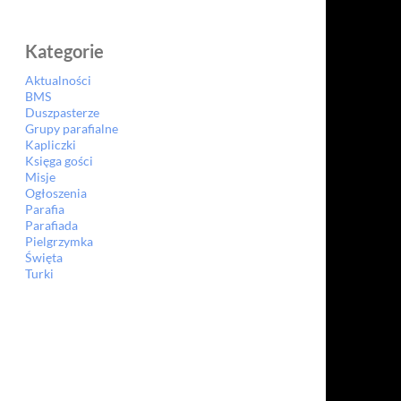
Kategorie
Aktualności
BMS
Duszpasterze
Grupy parafialne
Kapliczki
Księga gości
Misje
Ogłoszenia
Parafia
Parafiada
Pielgrzymka
Święta
Turki