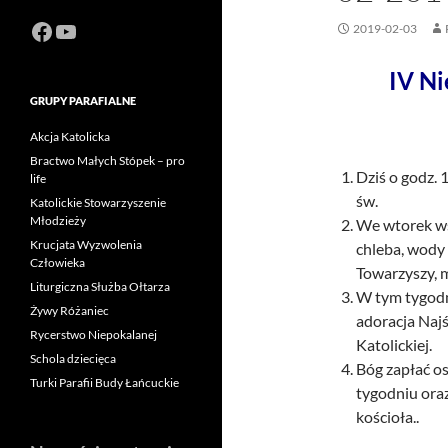
Facebook
https://www.youtube.com/channel
2019-02-03
IV Ni
GRUPY PARAFIALNE
Akcja Katolicka
Bractwo Małych Stópek – pro
Dziś o godz.
life
św.
Katolickie Stowarzyszenie
Młodzieży
We wtorek ws
Krucjata Wyzwolenia
chleba, wody 
Człowieka
Towarzyszy, 
Liturgiczna Służba Ołtarza
W tym tygodn
Żywy Różaniec
adoracja Naj
Rycerstwo Niepokalanej
Katolickiej.
Schola dziecięca
Bóg zapłać o
Turki Parafii Budy Łańcuckie
tygodniu oraz
kościoła..