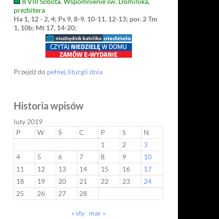
8 VIII Sobota. Wspomnienie św. Dominika,
prezbitera
Ha 1, 12 - 2, 4; Ps 9, 8-9. 10-11. 12-13; por. 2 Tm
1, 10b; Mt 17, 14-20;
Przejdź do
pełnej liturgii dnia
Historia wpisów
luty 2019
P
W
Ś
C
P
S
N
1
2
3
4
5
6
7
8
9
10
11
12
13
14
15
16
17
18
19
20
21
22
23
24
25
26
27
28
« sty
mar »