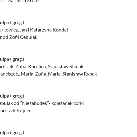
d s. Mariusza z rodz.
lpa ( greg.)
arkowicz, Jan i Katarzyna Kondel
r od Zofii Cebulak
lpa ( greg.)
nciszek, Zofia, Karolina, Stanisław Ślimak
Franciszek,, Maria, Zofia, Maria, Stanisław Rybak
lpa ( greg.)
Cebulak od ”Niezabudek”- koleżanek córki
ranciszek Kojder
lpa ( greg.)