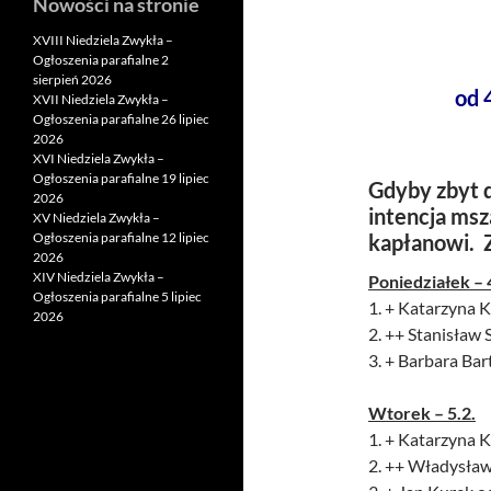
Nowości na stronie
XVIII Niedziela Zwykła –
Ogłoszenia parafialne 2
sierpień 2026
od 
XVII Niedziela Zwykła –
Ogłoszenia parafialne 26 lipiec
2026
XVI Niedziela Zwykła –
Ogłoszenia parafialne 19 lipiec
Gdyby zbyt d
2026
intencja msz
XV Niedziela Zwykła –
Ogłoszenia parafialne 12 lipiec
kapłanowi. 
2026
XIV Niedziela Zwykła –
Poniedziałek – 
Ogłoszenia parafialne 5 lipiec
1. + Katarzyna Ku
2026
2. ++ Stanisław
3. + Barbara Bar
Wtorek – 5.2.
1. + Katarzyna Ku
2. ++ Władysław