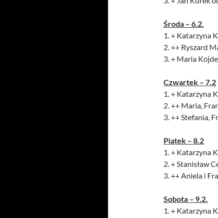
3. + Jan Kurek o
Środa – 6.2.
1. + Katarzyna Ku
2. ++ Ryszard M
3. + Maria Kojde
Czwartek – 7.2
1. + Katarzyna Ku
2. ++ Maria, Fra
3. ++ Stefania, 
Piątek – 8.2
1. + Katarzyna Ku
2. + Stanisław 
3. ++ Aniela i F
Sobota – 9.2.
1. + Katarzyna Ku