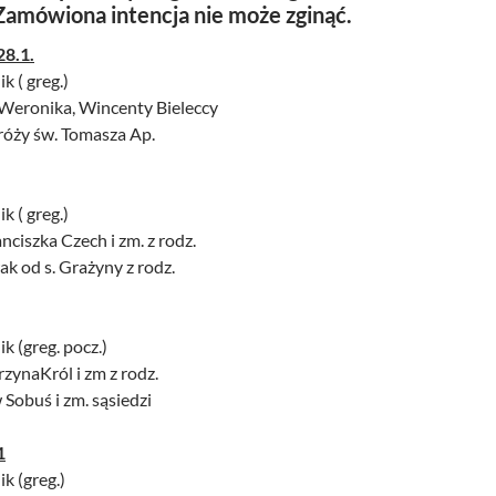
Zamówiona intencja nie może zginąć.
28.1.
k ( greg.)
, Weronika, Wincenty Bieleccy
 róży św. Tomasza Ap.
k ( greg.)
nciszka Czech i zm. z rodz.
k od s. Grażyny z rodz.
ik (greg. pocz.)
rzynaKról i zm z rodz.
Sobuś i zm. sąsiedzi
1
ik (greg.)