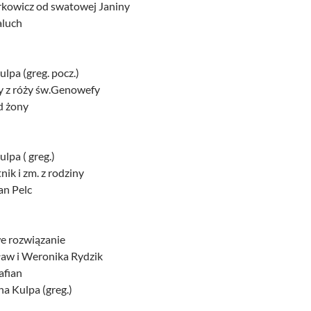
rkowicz od swatowej Janiny
aluch
ulpa (greg. pocz.)
ły z róży św.Genowefy
d żony
lpa ( greg.)
nik i zm. z rodziny
Jan Pelc
we rozwiązanie
aw i Weronika Rydzik
afian
a Kulpa (greg.)