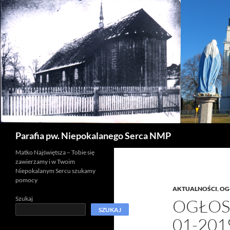
Szukaj
Parafia pw. Niepokalanego Serca NMP
Matko Najświętsza – Tobie się
zawierzamy i w Twoim
Niepokalanym Sercu szukamy
pomocy
AKTUALNOŚCI
,
OG
Szukaj
OGŁOSZ
SZUKAJ
01-201