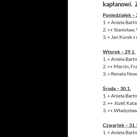
kapłanowi. 
Poniedziałek – 
1. + Aniela Bartni
2. ++ Stanisław
3. + Jan Kurek z
Wtorek – 29.1.
1. + Aniela Bartni
2. ++ Marcin, Fra
3. + Renata Nowa
Środa – 30.1.
1. + Aniela Bartn
2. ++ Józef, Kata
3. ++ Władysław 
Czwartek – 31.
1. + Aniela Bartn