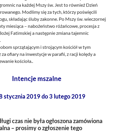
gromnic na każdej Mszy św. Jest to również Dzień
owanego. Modlimy się za tych, którzy poświęcili
ogu, składając śluby zakonne. Po Mszy św. wieczornej
oboty miesiąca – nabożeństwo różańcowe, procesja z
Bożej Fatimskiej a następnie zmiana tajemnic
.
sobom sprzątającym i strojącym kościół w tym
za ofiary na inwestycje w parafii, z racji kolędy a
ewanie kościoła..
Intencje mszalne
8 stycznia 2019 do 3 lutego 2019
ługi czas nie była ogłoszona zamówiona
alna – prosimy o zgłoszenie tego