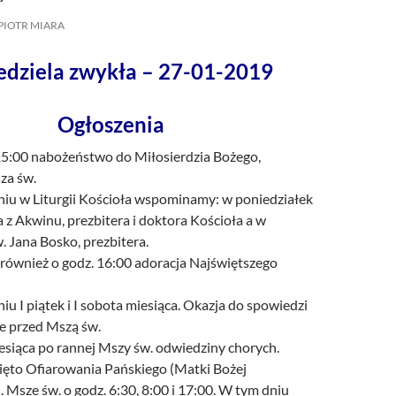
/UCeN8ciSo_a79igwmwNXx2qw
PIOTR MIARA
iedziela zwykła – 27-01-2019
Ogłoszenia
 15:00 nabożeństwo do Miłosierdzia Bożego,
za św.
iu w Liturgii Kościoła wspominamy: w poniedziałek
 z Akwinu, prezbitera i doktora Kościoła a w
. Jana Bosko, prezbitera.
również o godz. 16:00 adoracja Najświętszego
u I piątek i I sobota miesiąca. Okazja do spowiedzi
ie przed Mszą św.
esiąca po rannej Mszy św. odwiedziny chorych.
ęto Ofiarowania Pańskiego (Matki Bożej
 Msze św. o godz. 6:30, 8:00 i 17:00. W tym dniu