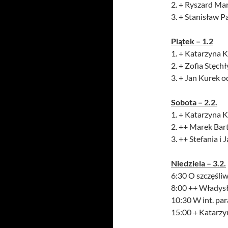
2. + Ryszard Ma
3. + Stanisław P
Piątek – 1.2
1. + Katarzyna K
2. + Zofia Stęch
3. + Jan Kurek o
Sobota – 2.2.
1. + Katarzyna Ku
2. ++ Marek Bart
3. ++ Stefania i 
Niedziela – 3.2.
6:30 O szczęśli
8:00 ++ Władysł
10:30 W int. par
15:00 + Katarzyn