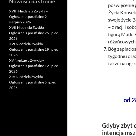
Nowości na stronie
poświęcenie 
XVIII Niedziela Zwykła –
Życia Konsekr
Ogłoszenia parafialne 2
swoje życie B
sierpień 2026
– z racji I s
XVII Niedziela Zwykła –
Ogłoszenia parafialne 26 lipiec
figurą Matki 
2026
różańcowych
XVI Niedziela Zwykła –
Bóg zapłać o
Ogłoszenia parafialne 19 lipiec
2026
tygodniu oraz 
XV Niedziela Zwykła –
także na ogrz
Ogłoszenia parafialne 12 lipiec
2026
XIV Niedziela Zwykła –
Ogłoszenia parafialne 5 lipiec
2026
od 2
Gdyby zbyt d
intencja msz