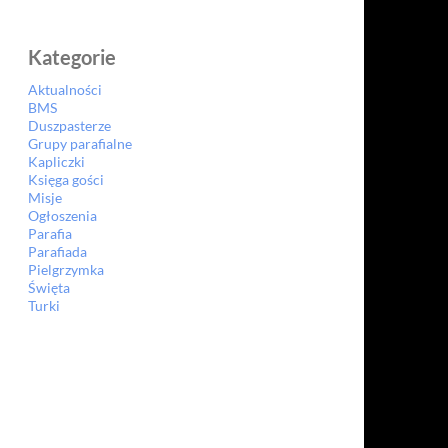
Kategorie
Aktualności
BMS
Duszpasterze
Grupy parafialne
Kapliczki
Księga gości
Misje
Ogłoszenia
Parafia
Parafiada
Pielgrzymka
Święta
Turki