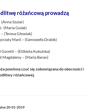
dlitwę różańcową prowadzą
- (Anna Szular)
i- (Maria Golak)
y – (Teresa Głowiak)
gorzaty Marii – (Genowefa Drabik)
i Goretti – (Elżbieta Kukulska)
rii Magdaleny – (Maria Baran)
a powinna czuć się zobowiązana do obecności i
dlitwy różańcowej.
a
ialne 20-01-2019