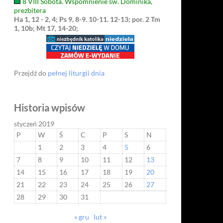
8 VIII Sobota. Wspomnienie św. Dominika,
prezbitera
Ha 1, 12 - 2, 4; Ps 9, 8-9. 10-11. 12-13; por. 2 Tm
1, 10b; Mt 17, 14-20;
Przejdź do
pełnej liturgii dnia
Historia wpisów
styczeń 2019
P
W
Ś
C
P
S
N
1
2
3
4
5
6
7
8
9
10
11
12
13
14
15
16
17
18
19
20
21
22
23
24
25
26
27
28
29
30
31
« gru
lut »