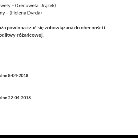
owefy – (Genowefa Drążek)
eny – (Helena Dyrda)
a powinna czuć się zobowiązana do obecności i
dlitwy różańcowej.
a
alne 8-04-2018
ialne 22-04-2018