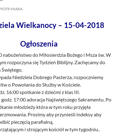
/UCeN8ciSo_a79igwmwNXx2qw
PIOTR MIARA
dziela Wielkanocy – 15-04-2018
Ogłoszenia
0 nabożeństwo do Miłosierdzia Bożego i Msza św. W
zym rozpoczyna się Tydzień Biblijny. Zachęcamy do
a Świętego.
ypada Niedziela Dobrego Pasterza, rozpoczniemy
itw o Powołania do Służby w Kościele.
z. 16:00 spotkanie z dziećmi z klas III.
 godz. 17:00 adoracja Najświętszego Sakramentu. Po
tkanie młodzieży która w tym roku przyjęła
erzmowania. Prosimy aby przynieśli indeksy aby
odbić pieczęcią parafialną.
rzątającym i strojącym kościół w tym tygodniu..