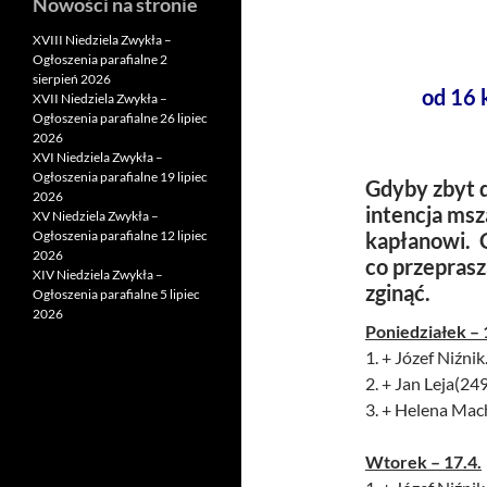
Nowości na stronie
XVIII Niedziela Zwykła –
Ogłoszenia parafialne 2
sierpień 2026
od 16 
XVII Niedziela Zwykła –
Ogłoszenia parafialne 26 lipiec
2026
XVI Niedziela Zwykła –
Ogłoszenia parafialne 19 lipiec
Gdyby zbyt d
2026
intencja msz
XV Niedziela Zwykła –
Ogłoszenia parafialne 12 lipiec
kapłanowi. C
2026
co przepras
XIV Niedziela Zwykła –
zginąć.
Ogłoszenia parafialne 5 lipiec
2026
Poniedziałek – 
1. + Józef Niźnik.
2. + Jan Leja(24
3. + Helena Mac
Wtorek – 17.4.