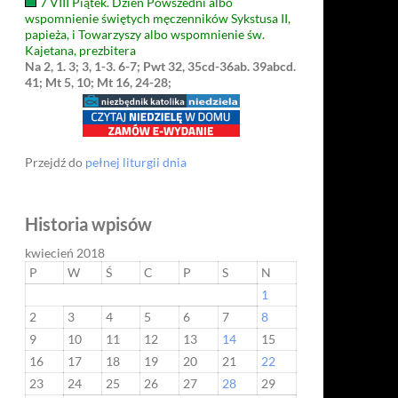
7 VIII Piątek. Dzień Powszedni albo
wspomnienie świętych męczenników Sykstusa II,
papieża, i Towarzyszy albo wspomnienie św.
Kajetana, prezbitera
Na 2, 1. 3; 3, 1-3. 6-7; Pwt 32, 35cd-36ab. 39abcd.
41; Mt 5, 10; Mt 16, 24-28;
Przejdź do
pełnej liturgii dnia
Historia wpisów
kwiecień 2018
P
W
Ś
C
P
S
N
1
2
3
4
5
6
7
8
9
10
11
12
13
14
15
16
17
18
19
20
21
22
23
24
25
26
27
28
29