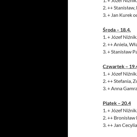
1. + Józef Niźnik.
2. ++ Stanisław,
3. + Jan Kurek o
Środa – 18.4.
1. + Józef Niźnik.
2. ++ Aniela, W
3. + Stanisław 
Czwartek – 19.
1. + Józef Niźnik.
2. ++ Stefania, 
3. + Anna Gamra
Piątek – 20.4
1. + Józef Niźnik.
2. ++ Bronisław 
3. ++ Jan Cecyli