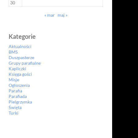
30
« mar
maj »
Kategorie
Aktualności
BMS
Duszpasterze
Grupy parafialne
Kapliczki
Księga gości
Misje
Ogłoszenia
Parafia
Parafiada
Pielgrzymka
Święta
Turki