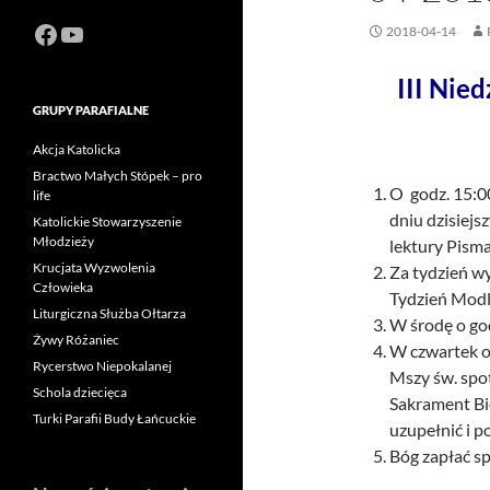
Facebook
https://www.youtube.com/channel
2018-04-14
III Nie
GRUPY PARAFIALNE
Akcja Katolicka
Bractwo Małych Stópek – pro
O godz. 15:0
life
dniu dzisiejs
Katolickie Stowarzyszenie
Młodzieży
lektury Pism
Krucjata Wyzwolenia
Za tydzień w
Człowieka
Tydzień Modl
Liturgiczna Służba Ołtarza
W środę o god
Żywy Różaniec
W czwartek o
Rycerstwo Niepokalanej
Mszy św. spo
Schola dziecięca
Sakrament Bi
Turki Parafii Budy Łańcuckie
uzupełnić i p
Bóg zapłać sp