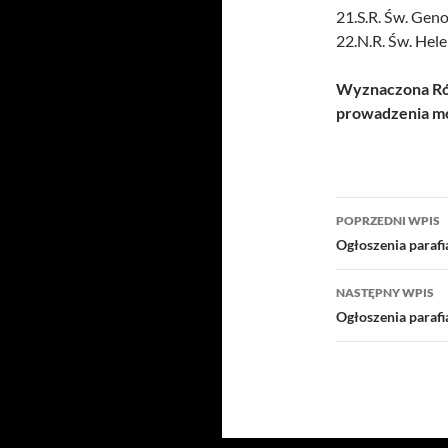
21.S.R. Św. Gen
22.N.R. Św. Hel
Wyznaczona Róż
prowadzenia mo
Nawigacj
POPRZEDNI WPIS
wpisu
Ogłoszenia parafi
NASTĘPNY WPIS
Ogłoszenia paraf