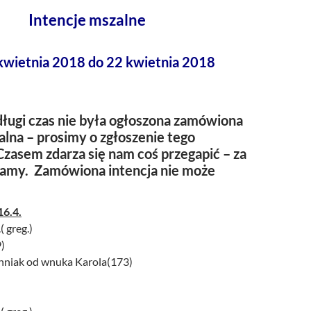
Intencje mszalne
kwietnia 2018 do 22 kwietnia 2018
ługi czas nie była ogłoszona zamówiona
alna – prosimy o zgłoszenie tego
zasem zdarza się nam coś przegapić – za
zamy. Zamówiona intencja nie może
16.4.
( greg.)
9)
hniak od wnuka Karola(173)