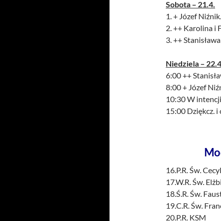
Sobota – 21.4.
1. + Józef Niźnik.
2. ++ Karolina i
3. ++ Stanisława 
Niedziela – 22.4
6:00 ++ Stanisła
8:00 + Józef Niźn
10:30 W intencji
15:00 Dziękcz. i 
Mo
16.P.R. Św. Cecyl
17.W.R. Św. Elżb
18.Ś.R. Św. Fau
19.C.R. Św. Fran
20.P.R. KSM