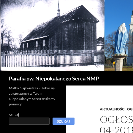
Szukaj
Parafia pw. Niepokalanego Serca NMP
Matko Najświętsza – Tobie się
zawierzamy i w Twoim
Niepokalanym Sercu szukamy
pomocy
AKTUALNOŚCI
,
OG
Szukaj
OGŁOSZ
SZUKAJ
04-201