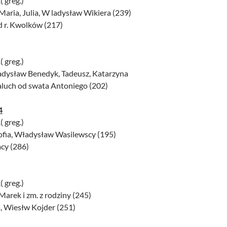
( greg.)
 Maria, Julia, W ladysław Wikiera (239)
d r. Kwolków (217)
( greg.)
ładysław Benedyk, Tadeusz, Katarzyna
Paluch od swata Antoniego (202)
4
( greg.)
Zofia, Władysław Wasilewscy (195)
cy (286)
( greg.)
Marek i zm. z rodziny (245)
a, Wiesłw Kojder (251)