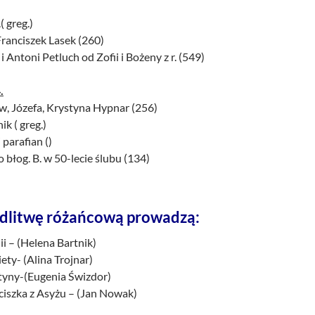
( greg.)
 Franciszek Lasek (260)
i Antoni Petluch od Zofii i Bożeny z r. (549)
.
w, Józefa, Krystyna Hypnar (256)
ik ( greg.)
 parafian ()
o błog. B. w 50-lecie ślubu (134)
dlitwę różańcową prowadzą:
ii – (Helena Bartnik)
iety- (Alina Trojnar)
styny-(Eugenia Świzdor)
ciszka z Asyżu – (Jan Nowak)