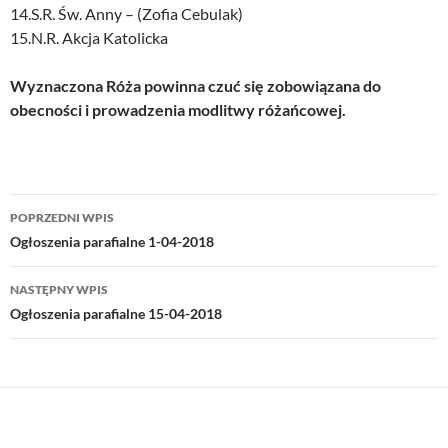
14.S.R. Św. Anny – (Zofia Cebulak)
15.N.R. Akcja Katolicka
Wyznaczona Róża powinna czuć się zobowiązana do
obecności i prowadzenia modlitwy różańcowej.
Nawigacja
POPRZEDNI WPIS
wpisu
Ogłoszenia parafialne 1-04-2018
NASTĘPNY WPIS
Ogłoszenia parafialne 15-04-2018