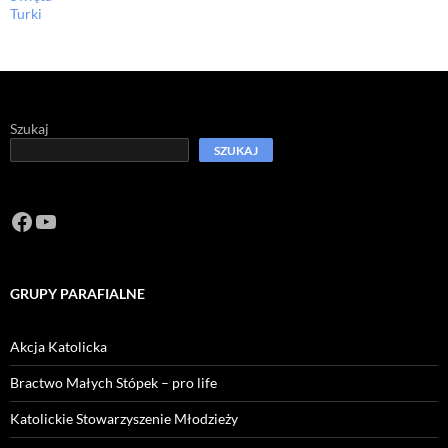
Turki
Szukaj
SZUKAJ
Facebook
https://www.youtube.com/channel/U
GRUPY PARAFIALNE
Akcja Katolicka
Bractwo Małych Stópek – pro life
Katolickie Stowarzyszenie Młodzieży