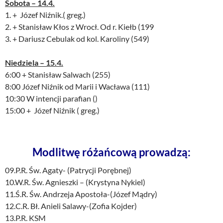
Sobota – 14.4.
1. + Józef Niźnik.( greg.)
2. + Stanisław Kłos z Wrocł. Od r. Kiełb (199
3. + Dariusz Cebulak od kol. Karoliny (549)
Niedziela – 15.4.
6:00 + Stanisław Salwach (255)
8:00 Józef Niźnik od Marii i Wacława (111)
10:30 W intencji parafian ()
15:00 + Józef Niźnik ( greg.)
Modlitwę różańcową prowadzą:
09.P.R. Św. Agaty- (Patrycji Porębnej)
10.W.R. Św. Agnieszki – (Krystyna Nykiel)
11.Ś.R. Św. Andrzeja Apostoła-(Józef Mądry)
12.C.R. Bł. Anieli Salawy-(Zofia Kojder)
13.P.R. KSM