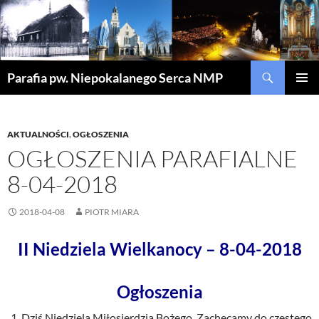
Szukaj
Parafia pw. Niepokalanego Serca NMP
PRZEJDŹ
MENU
DO
GŁÓWN
TREŚCI
AKTUALNOŚCI
,
OGŁOSZENIA
OGŁOSZENIA PARAFIALNE
8-04-2018
2018-04-08
PIOTR MIARA
II Niedziela Wielkanocy – 8-04-2018
Ogłoszenia
Dziś Niedziela Miłosierdzia Bożego. Zachęcamy do częstego