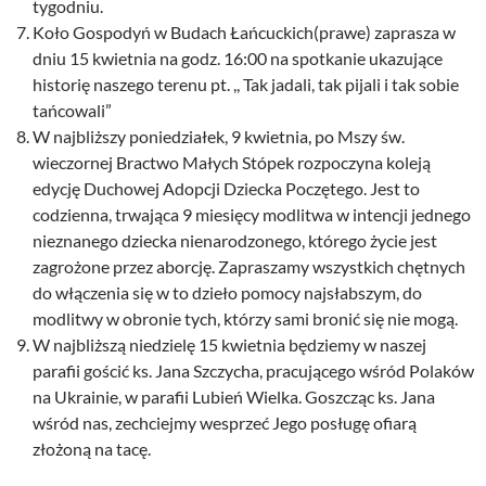
tygodniu.
Koło Gospodyń w Budach Łańcuckich(prawe) zaprasza w
dniu 15 kwietnia na godz. 16:00 na spotkanie ukazujące
historię naszego terenu pt. ,, Tak jadali, tak pijali i tak sobie
tańcowali”
W najbliższy poniedziałek, 9 kwietnia, po Mszy św.
wieczornej Bractwo Małych Stópek rozpoczyna koleją
edycję Duchowej Adopcji Dziecka Poczętego. Jest to
codzienna, trwająca 9 miesięcy modlitwa w intencji jednego
nieznanego dziecka nienarodzonego, którego życie jest
zagrożone przez aborcję. Zapraszamy wszystkich chętnych
do włączenia się w to dzieło pomocy najsłabszym, do
modlitwy w obronie tych, którzy sami bronić się nie mogą.
W najbliższą niedzielę 15 kwietnia będziemy w naszej
parafii gościć ks. Jana Szczycha, pracującego wśród Polaków
na Ukrainie, w parafii Lubień Wielka. Goszcząc ks. Jana
wśród nas, zechciejmy wesprzeć Jego posługę ofiarą
złożoną na tacę.