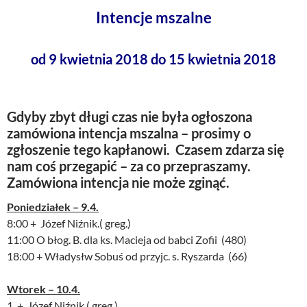
Intencje mszalne
od 9 kwietnia 2018 do 15 kwietnia 2018
Gdyby zbyt długi czas nie była ogłoszona
zamówiona intencja mszalna – prosimy o
zgłoszenie tego kapłanowi. Czasem zdarza się
nam coś przegapić – za co przepraszamy.
Zamówiona intencja nie może zginąć.
Poniedziałek – 9.4.
8:00 + Józef Niźnik.( greg.)
11:00 O błog. B. dla ks. Macieja od babci Zofii (480)
18:00 + Władysłw Sobuś od przyjc. s. Ryszarda (66)
Wtorek – 10.4.
1. + Józef Niźnik.( greg.)