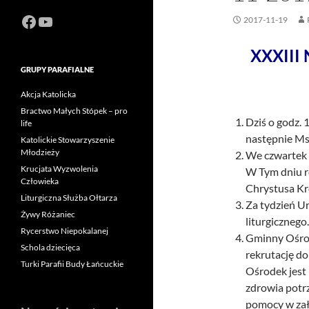
Facebook
https://www.youtube.com/channel
2017-11-19
XXXIII 
GRUPY PARAFIALNE
Akcja Katolicka
Bractwo Małych Stópek – pro
Dziś o godz.
life
następnie Ms
Katolickie Stowarzyszenie
Młodzieży
We czwartek 
Krucjata Wyzwolenia
W Tym dniu r
Człowieka
Chrystusa Kr
Liturgiczna Służba Ołtarza
Za tydzień Ur
Żywy Różaniec
liturgicznego.
Rycerstwo Niepokalanej
Gminny Ośrod
Schola dziecięca
rekrutację d
Turki Parafii Budy Łańcuckie
Ośrodek jest 
zdrowia potrz
pomocy w zał