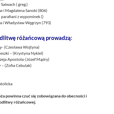
 Salwach ( greg.)
aw i Magdalena Sanoki (806)
 parafiani z wypominek ()
ia i Władysław Węgrzyn (793)
dlitwę różańcową prowadzą:
aty- (Czesława Wojtyna)
eszki – (Krystyna Nykiel)
rzeja Apostoła-(Józef Mądry)
 – (Zofia Cebulak)
atolicka
a powinna czuć się zobowiązana do obecności i
dlitwy różańcowej.