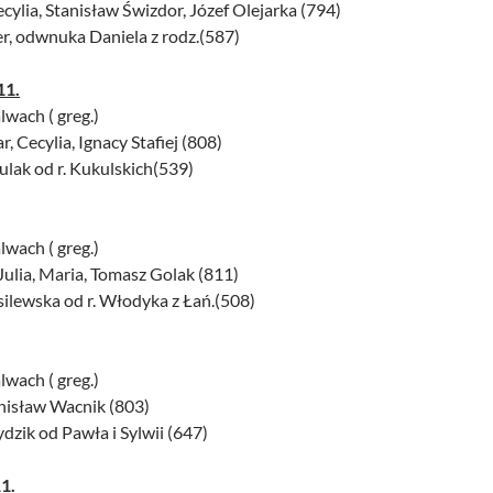
ecylia, Stanisław Świzdor, Józef Olejarka (794)
er, odwnuka Daniela z rodz.(587)
11.
lwach ( greg.)
, Cecylia, Ignacy Stafiej (808)
ulak od r. Kukulskich(539)
lwach ( greg.)
 Julia, Maria, Tomasz Golak (811)
silewska od r. Włodyka z Łań.(508)
lwach ( greg.)
anisław Wacnik (803)
dzik od Pawła i Sylwii (647)
1.