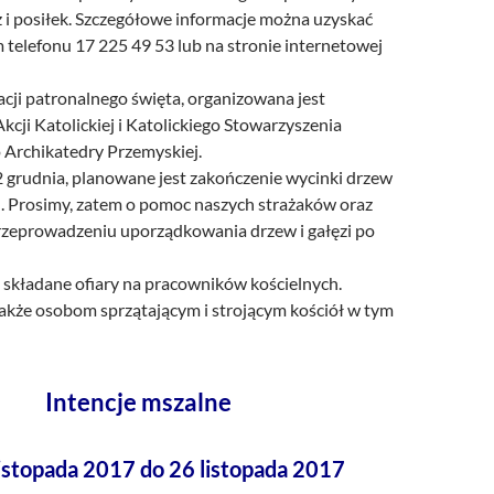
 i posiłek. Szczegółowe informacje można uzyskać
telefonu 17 225 49 53 lub na stronie internetowej
acji patronalnego święta, organizowana jest
kcji Katolickiej i Katolickiego Stowarzyszenia
 Archikatedry Przemyskiej.
2 grudnia, planowane jest zakończenie wycinki drzew
. Prosimy, zatem o pomoc naszych strażaków oraz
przeprowadzeniu uporządkowania drzew i gałęzi po
 składane ofiary na pracowników kościelnych.
akże osobom sprzątającym i strojącym kościół w tym
Intencje mszalne
listopada 2017 do 26 listopada 2017