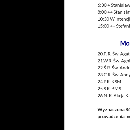
6:30 + Stanisław
8:00 ++ Stanisł
10:30 W intencji
15:00 ++ Stefan
Mo
20.P. R. Św. Ag
21.W.R. Św. Agni
22.Ś.R. Św. And
23.C.R. Św. Anny
24.P.R. KSM
25.S.R. BMS
26.N. R. Akcja K
Wyznaczona Róż
prowadzenia mo