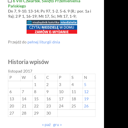
6 VIII Czwartek. Święto Przemienienia
Pańskiego
Dn 7, 9-10. 13-14; Ps 97, 1-2. 5-6. 9 (R.: por. 1a i
9a); 2 P 1, 16-19; Mt 17, 5c; Mt 17, 1-9;
Przejdź do
pełnej liturgii dnia
Historia wpisów
listopad 2017
P
W
Ś
C
P
S
N
1
2
3
4
5
6
7
8
9
10
11
12
13
14
15
16
17
18
19
20
21
22
23
24
25
26
27
28
29
30
« paź
gru »