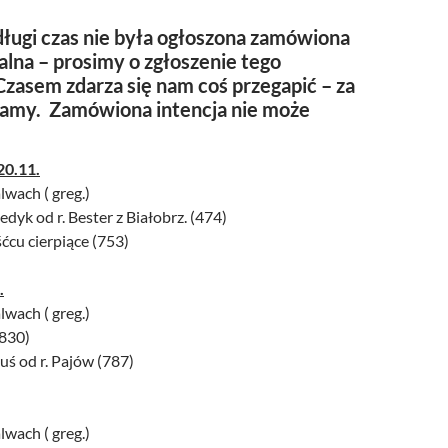
ługi czas nie była ogłoszona zamówiona
alna – prosimy o zgłoszenie tego
zasem zdarza się nam coś przegapić – za
zamy. Zamówiona intencja nie może
20.11.
lwach ( greg.)
edyk od r. Bester z Białobrz. (474)
śćcu cierpiące (753)
.
lwach ( greg.)
(830)
uś od r. Pajów (787)
lwach ( greg.)