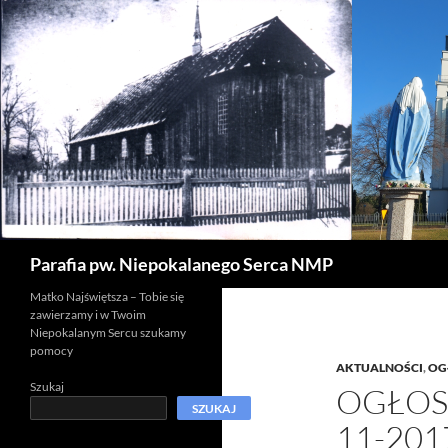
Szukaj
Parafia pw. Niepokalanego Serca NMP
Matko Najświętsza – Tobie się
zawierzamy i w Twoim
Niepokalanym Sercu szukamy
pomocy
AKTUALNOŚCI
,
OG
Szukaj
OGŁOSZ
SZUKAJ
11-201