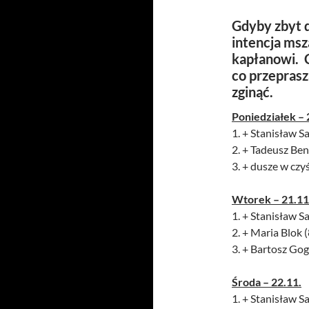
Gdyby zbyt d
intencja msz
kapłanowi. C
co przepras
zginąć.
Poniedziałek – 
1. + Stanisław Sa
2. + Tadeusz Ben
3. + dusze w czy
Wtorek – 21.11
1. + Stanisław Sa
2. + Maria Blok 
3. + Bartosz Gog
Środa – 22.11.
1. + Stanisław Sa