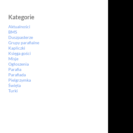
Kategorie
Aktualności
BMS
Duszpasterze
Grupy parafialne
Kapliczki
Księga gości
Misje
Ogłoszenia
Parafia
Parafiada
Pielgrzymka
Święta
Turki