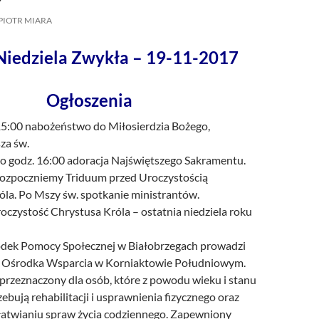
/UCeN8ciSo_a79igwmwNXx2qw
PIOTR MIARA
Niedziela Zwykła – 19-11-2017
Ogłoszenia
 15:00 nabożeństwo do Miłosierdzia Bożego,
za św.
o godz. 16:00 adoracja Najświętszego Sakramentu.
ozpoczniemy Triduum przed Uroczystością
óla. Po Mszy św. spotkanie ministrantów.
oczystość Chrystusa Króla – ostatnia niedziela roku
ek Pomocy Społecznej w Białobrzegach prowadzi
o Ośrodka Wsparcia w Korniaktowie Południowym.
przeznaczony dla osób, które z powodu wieku i stanu
ebują rehabilitacji i usprawnienia fizycznego oraz
atwianiu spraw życia codziennego. Zapewniony