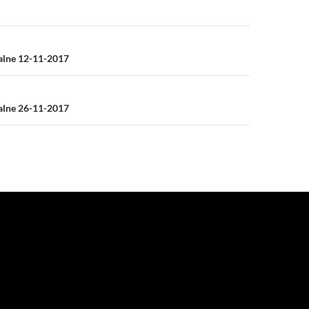
a
ialne 12-11-2017
ialne 26-11-2017