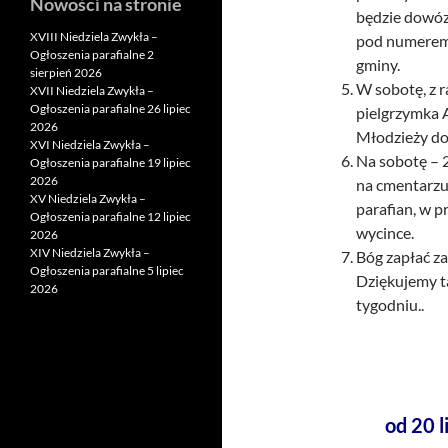
Nowości na stronie
będzie dowóz
XVIII Niedziela Zwykła –
pod numerem 
Ogłoszenia parafialne 2
gminy.
sierpień 2026
W sobotę, z r
XVII Niedziela Zwykła –
Ogłoszenia parafialne 26 lipiec
pielgrzymka A
2026
Młodzieży do
XVI Niedziela Zwykła –
Na sobotę – 
Ogłoszenia parafialne 19 lipiec
2026
na cmentarzu
XV Niedziela Zwykła –
parafian, w 
Ogłoszenia parafialne 12 lipiec
wycince.
2026
XIV Niedziela Zwykła –
Bóg zapłać za
Ogłoszenia parafialne 5 lipiec
Dziękujemy t
2026
tygodniu..
od 20 