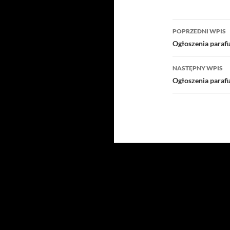
Nawigacj
POPRZEDNI WPIS
wpisu
Ogłoszenia paraf
NASTĘPNY WPIS
Ogłoszenia paraf