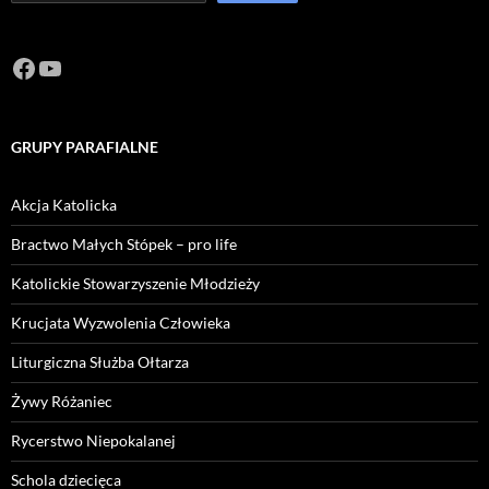
Facebook
https://www.youtube.com/channel/U
GRUPY PARAFIALNE
Akcja Katolicka
Bractwo Małych Stópek – pro life
Katolickie Stowarzyszenie Młodzieży
Krucjata Wyzwolenia Człowieka
Liturgiczna Służba Ołtarza
Żywy Różaniec
Rycerstwo Niepokalanej
Schola dziecięca