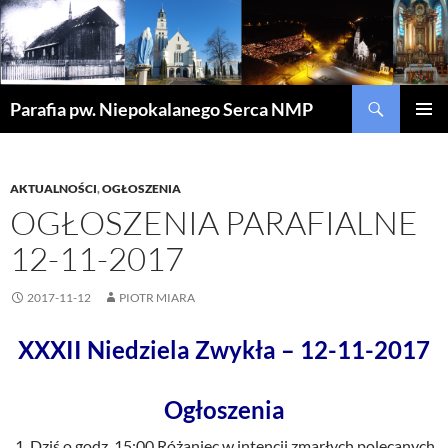
Szukaj
Parafia pw. Niepokalanego Serca NMP
PRZEJDŹ
MENU
DO
GŁÓWN
TREŚCI
AKTUALNOŚCI
,
OGŁOSZENIA
OGŁOSZENIA PARAFIALNE
12-11-2017
2017-11-12
PIOTR MIARA
XXXII Niedziela Zwykła – 12-11-2017
Ogłoszenia
Dziś o godz. 15:00 Różaniec w intencji zmarłych polecanych