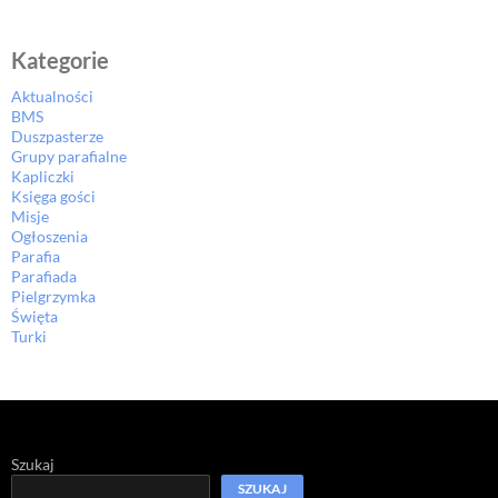
Kategorie
Aktualności
BMS
Duszpasterze
Grupy parafialne
Kapliczki
Księga gości
Misje
Ogłoszenia
Parafia
Parafiada
Pielgrzymka
Święta
Turki
Szukaj
SZUKAJ