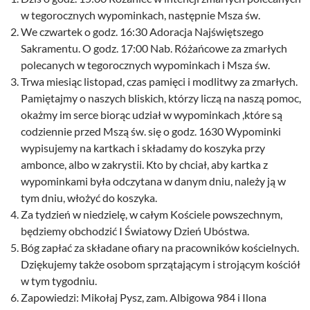
w tegorocznych wypominkach, następnie Msza św.
We czwartek o godz. 16:30 Adoracja Najświętszego
Sakramentu. O godz. 17:00 Nab. Różańcowe za zmarłych
polecanych w tegorocznych wypominkach i Msza św.
Trwa miesiąc listopad, czas pamięci i modlitwy za zmarłych.
Pamiętajmy o naszych bliskich, którzy liczą na naszą pomoc,
okażmy im serce biorąc udział w wypominkach ,które są
codziennie przed Mszą św. się o godz. 1630 Wypominki
wypisujemy na kartkach i składamy do koszyka przy
ambonce, albo w zakrystii. Kto by chciał, aby kartka z
wypominkami była odczytana w danym dniu, należy ją w
tym dniu, włożyć do koszyka.
Za tydzień w niedzielę, w całym Kościele powszechnym,
będziemy obchodzić I Światowy Dzień Ubóstwa.
Bóg zapłać za składane ofiary na pracowników kościelnych.
Dziękujemy także osobom sprzątającym i strojącym kościół
w tym tygodniu.
Zapowiedzi: Mikołaj Pysz, zam. Albigowa 984 i Ilona