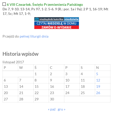
6 VIII Czwartek. Święto Przemienienia Pańskiego
Dn 7, 9-10. 13-14; Ps 97, 1-2. 5-6. 9 (R.: por. 1a i 9a); 2 P 1, 16-19; Mt
17, 5c; Mt 17, 1-9;
Przejdź do
pełnej liturgii dnia
Historia wpisów
listopad 2017
P
W
Ś
C
P
S
N
1
2
3
4
5
6
7
8
9
10
11
12
13
14
15
16
17
18
19
20
21
22
23
24
25
26
27
28
29
30
« paź
gru »