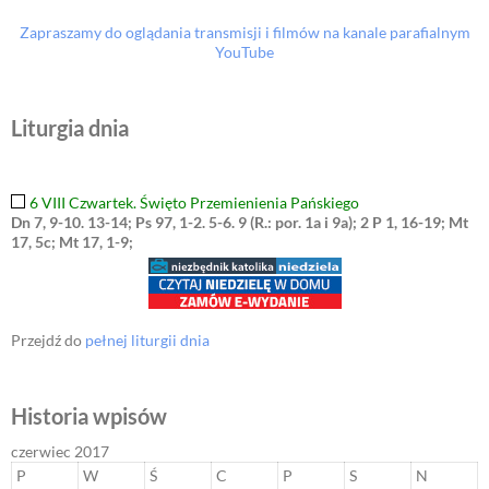
Zapraszamy do oglądania transmisji i filmów na kanale parafialnym
YouTube
Liturgia dnia
6 VIII Czwartek. Święto Przemienienia Pańskiego
Dn 7, 9-10. 13-14; Ps 97, 1-2. 5-6. 9 (R.: por. 1a i 9a); 2 P 1, 16-19; Mt
17, 5c; Mt 17, 1-9;
Przejdź do
pełnej liturgii dnia
Historia wpisów
czerwiec 2017
P
W
Ś
C
P
S
N