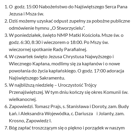
O godz. 15:00 Nabożeństwo do Najświętszego Serca Pana
Jezusa i Msza św.
Dziś możemy uzyskać odpust zupełny za pobożne publiczne
odmówienie hymnu ,,O Stworzycielu”.
W poniedziałek, święto NMP Matki Kościoła. Msze św. o
godz. 6:30, 8:30 i wieczorem o 18:00. Po Mszy św.
wieczornej spotkanie Rady Parafialnej.
W czwartek święto Jezusa Chrystusa Najwyższego i
Wiecznego Kapłana, modlimy się za kapłanów i o nowe
powołania do życia kapłańskiego. O godz. 17:00 adoracja
Najświętszego Sakramentu.
W najbliższą niedzielę – Uroczystość Trójcy
Przenajświętszej. W tym dniu kończy się okres Komunii św.
wielkanocnej.
Zapowiedzi. Tomasz Prajs, s. Stanisława i Doroty, zam. Budy
Łań. i Aleksandra Wojewódka, c. Dariusza i Jolanty, zam.
Krosno, Zapowiedz I.
Bóg zapłać troszczącym się o piękno i porządek w naszym