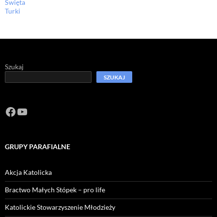
Święta
Turki
Szukaj
SZUKAJ
Facebook
https://www.youtube.com/channel/U
GRUPY PARAFIALNE
Akcja Katolicka
Bractwo Małych Stópek – pro life
Katolickie Stowarzyszenie Młodzieży