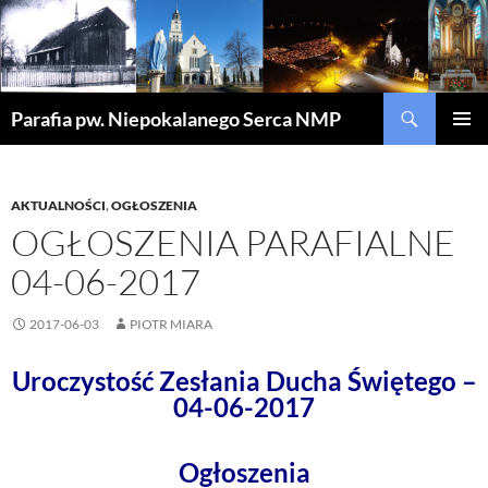
Szukaj
Parafia pw. Niepokalanego Serca NMP
PRZEJDŹ
MENU
DO
GŁÓWN
TREŚCI
AKTUALNOŚCI
,
OGŁOSZENIA
OGŁOSZENIA PARAFIALNE
04-06-2017
2017-06-03
PIOTR MIARA
Uroczystość Zesłania Ducha Świętego –
04-06-2017
Ogłoszenia