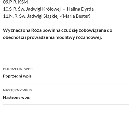
09.P. R. KSM
10.S. R. Św. Jadwigi Królowej – Halina Dyrda
11.N. R. Św. Jadwigi Śląskiej -(Maria Bester)
Wyznaczona Róża powinna czuć się zobowiązana do
obecności i prowadzenia modlitwy różańcowej.
Nawigacja
POPRZEDNI WPIS
wpisu
Poprzedni wpis
NASTĘPNY WPIS
Następny wpis