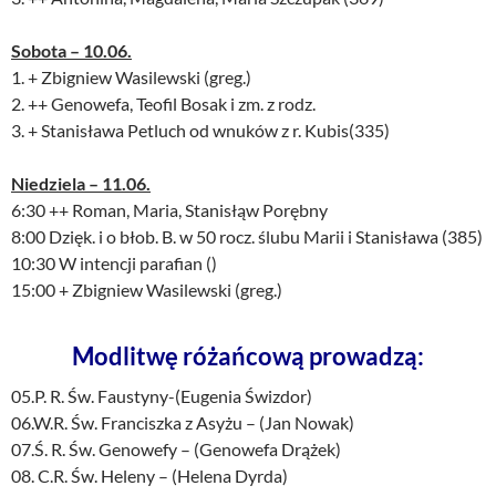
Sobota – 10.06.
1. + Zbigniew Wasilewski (greg.)
2. ++ Genowefa, Teofil Bosak i zm. z rodz.
3. + Stanisława Petluch od wnuków z r. Kubis(335)
Niedziela – 11.06.
6:30 ++ Roman, Maria, Stanisłąw Porębny
8:00 Dzięk. i o błob. B. w 50 rocz. ślubu Marii i Stanisława (385)
10:30 W intencji parafian ()
15:00 + Zbigniew Wasilewski (greg.)
Modlitwę różańcową prowadzą:
05.P. R. Św. Faustyny-(Eugenia Świzdor)
06.W.R. Św. Franciszka z Asyżu – (Jan Nowak)
07.Ś. R. Św. Genowefy – (Genowefa Drążek)
08. C.R. Św. Heleny – (Helena Dyrda)