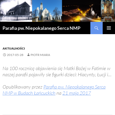
Szukaj
Parafia pw. Niepokalanego Serca NMP
PRZEJDŹ
MENU
DO
GŁÓWN
TREŚCI
AKTUALNOŚCI
2017-05-28
PIOTR MIARA
Na 100 rocznicę objawienia się Matki Bożej w Fatimie w
naszej parafii pojawiły sie figurki dzieci: Hiacynty, Łucji i…
Opublikowany przez
Parafia pw. Niepokalanego Serca
NMP w Budach Łańcuckich
na
21 maja 2017