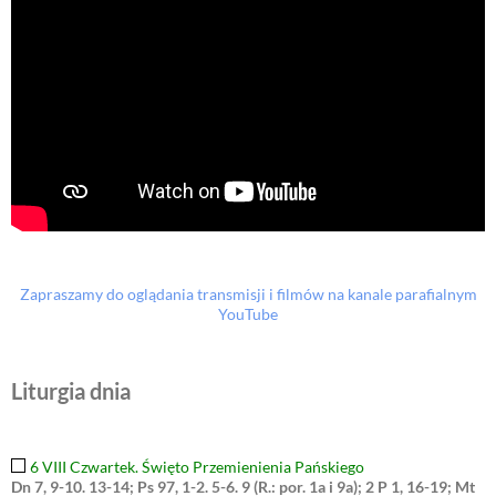
Zapraszamy do oglądania transmisji i filmów na kanale parafialnym
YouTube
Liturgia dnia
6 VIII Czwartek. Święto Przemienienia Pańskiego
Dn 7, 9-10. 13-14; Ps 97, 1-2. 5-6. 9 (R.: por. 1a i 9a); 2 P 1, 16-19; Mt