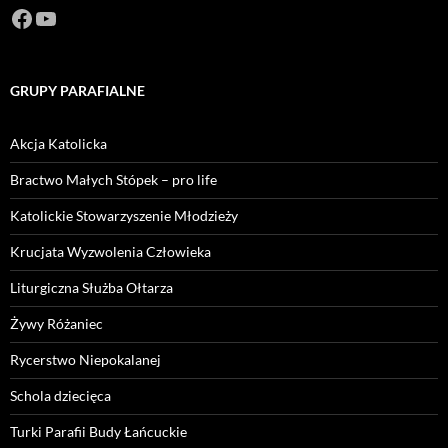
Facebook
https://www.youtube.com/channel/U
GRUPY PARAFIALNE
Akcja Katolicka
Bractwo Małych Stópek – pro life
Katolickie Stowarzyszenie Młodzieży
Krucjata Wyzwolenia Człowieka
Liturgiczna Służba Ołtarza
Żywy Różaniec
Rycerstwo Niepokalanej
Schola dziecięca
Turki Parafii Budy Łańcuckie