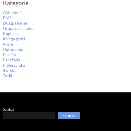
Kategorie
Aktualności
BMS
Duszpasterze
Grupy parafialne
Kapliczki
Księga gości
Misje
Ogłoszenia
Parafia
Parafiada
Pielgrzymka
Święta
Turki
Szukaj
SZUKAJ