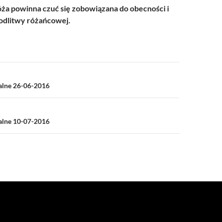
a powinna czuć się zobowiązana do obecności i
dlitwy różańcowej.
a
ialne 26-06-2016
ialne 10-07-2016