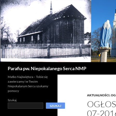
Szukaj
Parafia pw. Niepokalanego Serca NMP
Matko Najświętsza – Tobie się
zawierzamy i w Twoim
Niepokalanym Sercu szukamy
pomocy
AKTUALNOŚCI
,
OG
Szukaj
OGŁOSZ
SZUKAJ
07-201