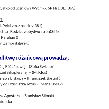
zystko od uczniów i Wych.k.6 SP Nr1 BŁ. (363)
7.
k Pelc i zm. z rodziny(381)
echta i Rodzice z obydwu stron(386)
 Parafian ()
an Zamorski(greg.)
dlitwę różańcową prowadzą:
żej Różańcowej – (Zofia Świzdor)
żej Szkaplerznej – (M. Kłos)
isława biskupa – (Franciszek Bartnik)
sy od Dzieciątka Jezus – (Maria Bosak)
sz Apostoła – (Stanisław Ślimak)
atolicka