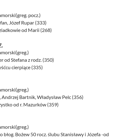
amorski(greg. pocz.)
fan, Józef Rupar (333)
dziadkowie od Marii (268)
7.
amorski(greg.)
 od Stefana z rodz. (350)
yśćcu cierpiące (335)
amorski(greg.)
, Andrzej Bartnik, Władysław Pelc (356)
zystko od r. Mazurków (359)
amorski(greg.)
 o błog. Bożew 50 rocz. ślubu Stanisławy i Józefa -od