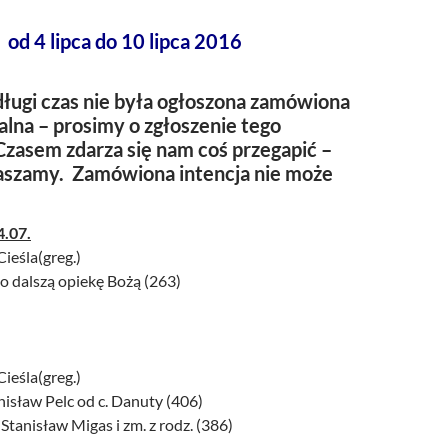
od 4 lipca do 10 lipca 2016
ługi czas nie była ogłoszona zamówiona
alna – prosimy o zgłoszenie tego
Czasem zdarza się nam coś przegapić –
raszamy. Zamówiona intencja nie może
4.07.
Cieśla(greg.)
 o dalszą opiekę Bożą (263)
Cieśla(greg.)
anisław Pelc od c. Danuty (406)
 Stanisław Migas i zm. z rodz. (386)