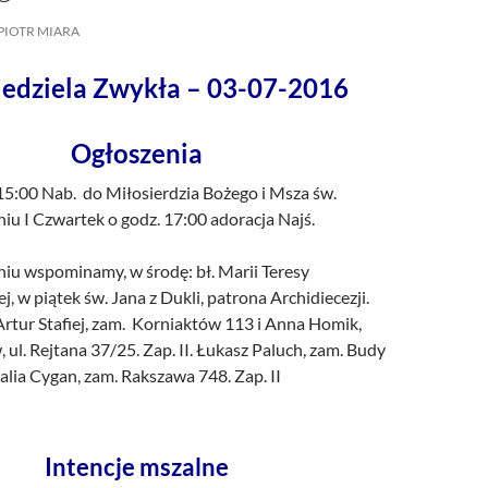
/UCeN8ciSo_a79igwmwNXx2qw
PIOTR MIARA
iedziela Zwykła – 03-07-2016
Ogłoszenia
15:00 Nab. do Miłosierdzia Bożego i Msza św.
u I Czwartek o godz. 17:00 adoracja Najś.
iu wspominamy, w środę: bł. Marii Teresy
, w piątek św. Jana z Dukli, patrona Archidiecezji.
rtur Stafiej, zam. Korniaktów 113 i Anna Homik,
 ul. Rejtana 37/25. Zap. II. Łukasz Paluch, zam. Budy
alia Cygan, zam. Rakszawa 748. Zap. II
Intencje mszalne