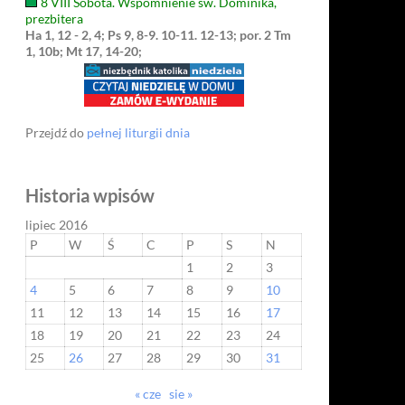
8 VIII Sobota. Wspomnienie św. Dominika,
prezbitera
Ha 1, 12 - 2, 4; Ps 9, 8-9. 10-11. 12-13; por. 2 Tm
1, 10b; Mt 17, 14-20;
Przejdź do
pełnej liturgii dnia
Historia wpisów
lipiec 2016
P
W
Ś
C
P
S
N
1
2
3
4
5
6
7
8
9
10
11
12
13
14
15
16
17
18
19
20
21
22
23
24
25
26
27
28
29
30
31
« cze
sie »