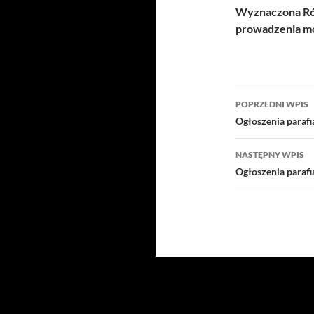
Wyznaczona Róż
prowadzenia mo
Nawigacj
POPRZEDNI WPIS
wpisu
Ogłoszenia paraf
NASTĘPNY WPIS
Ogłoszenia paraf