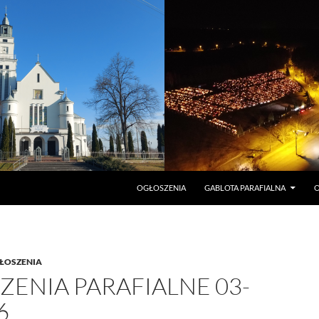
PRZEJDŹ DO TREŚCI
OGŁOSZENIA
GABLOTA PARAFIALNA
O
ŁOSZENIA
ENIA PARAFIALNE 03-
6