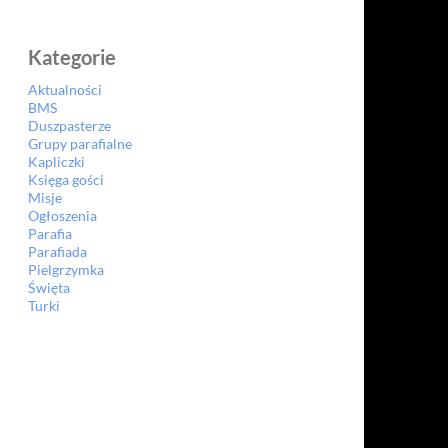
Kategorie
Aktualności
BMS
Duszpasterze
Grupy parafialne
Kapliczki
Księga gości
Misje
Ogłoszenia
Parafia
Parafiada
Pielgrzymka
Święta
Turki