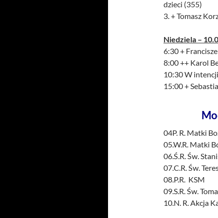
dzieci (355)
3. + Tomasz Kor
Niedziela – 10.0
6:30 + Francisze
8:00 ++ Karol B
10:30 W intencji
15:00 + Sebasti
Mo
04P. R. Matki Bo
05.W.R. Matki Bo
06.Ś.R. Św. Stan
07.C.R. Św. Tere
08.P.R. KSM
09.S.R. Św. Toma
10.N. R. Akcja K