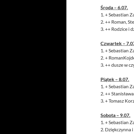
Środa – 6.07.
1. + Sebastian Z
2. ++ Roman, Ste
3. ++ Rodzice i 
Czwartek – 7.0
1. + Sebastian Z
2. + RomanKojder
3. ++ dusze w cz
Piątek – 8.07.
1. + Sebastian Z
2. ++ Stanisława
3. + Tomasz Kor
Sobota – 9.07.
1. + Sebastian Z
2. Dziękczynna i