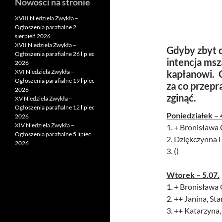
Nowości na stronie
XVIII Niedziela Zwykła –
Ogłoszenia parafialne 2
sierpień 2026
XVII Niedziela Zwykła –
Gdyby zbyt d
Ogłoszenia parafialne 26 lipiec
intencja msz
2026
XVI Niedziela Zwykła –
kapłanowi. 
Ogłoszenia parafialne 19 lipiec
za co przep
2026
zginąć.
XV Niedziela Zwykła –
Ogłoszenia parafialne 12 lipiec
Poniedziałek – 
2026
XIV Niedziela Zwykła –
1. + Bronisława 
Ogłoszenia parafialne 5 lipiec
2. Dziękczynna i
2026
3. ()
Wtorek – 5.07.
1. + Bronisława 
2. ++ Janina, St
3. ++ Katarzyna,