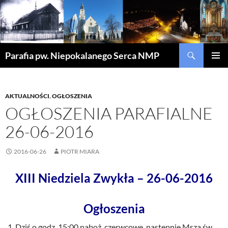
Szukaj
Parafia pw. Niepokalanego Serca NMP
PRZEJDŹ
MENU
DO
GŁÓWN
TREŚCI
AKTUALNOŚCI
,
OGŁOSZENIA
OGŁOSZENIA PARAFIALNE
26-06-2016
2016-06-26
PIOTR MIARA
XIII Niedziela Zwykła – 26-06-2016
Ogłoszenia
Dziś o godz. 15:00 naboż. czerwcowe, następnie Msza św.