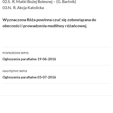
02.S. R. Matki Bożej Bolesnej – (G. Bartnik)
03.N. R. Akcja Katolicka
Wyznaczona Róża powinna czuć się zobowiązana do
obecności i prowadzenia modlitwy różańcowej.
Nawigacja
POPRZEDNI WPIS
wpisu
Ogłoszenia parafialne 19-06-2016
NASTĘPNY WPIS
Ogłoszenia parafialne 03-07-2016