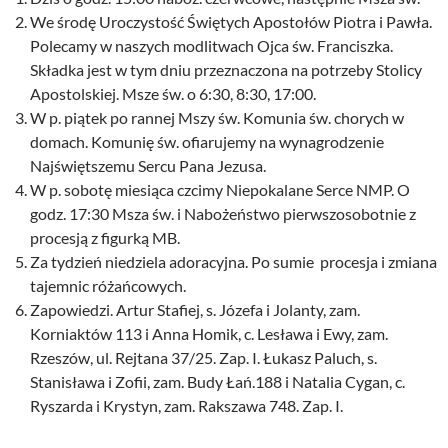
We środę Uroczystość Świętych Apostołów Piotra i Pawła.
Polecamy w naszych modlitwach Ojca św. Franciszka.
Składka jest w tym dniu przeznaczona na potrzeby Stolicy
Apostolskiej. Msze św. o 6:30, 8:30, 17:00.
W p. piątek po rannej Mszy św. Komunia św. chorych w
domach. Komunię św. ofiarujemy na wynagrodzenie
Najświętszemu Sercu Pana Jezusa.
W p. sobotę miesiąca czcimy Niepokalane Serce NMP. O
godz. 17:30 Msza św. i Nabożeństwo pierwszosobotnie z
procesją z figurką MB.
Za tydzień niedziela adoracyjna. Po sumie procesja i zmiana
tajemnic różańcowych.
Zapowiedzi. Artur Stafiej, s. Józefa i Jolanty, zam.
Korniaktów 113 i Anna Homik, c. Lesława i Ewy, zam.
Rzeszów, ul. Rejtana 37/25. Zap. I. Łukasz Paluch, s.
Stanisława i Zofii, zam. Budy Łań.188 i Natalia Cygan, c.
Ryszarda i Krystyn, zam. Rakszawa 748. Zap. I.