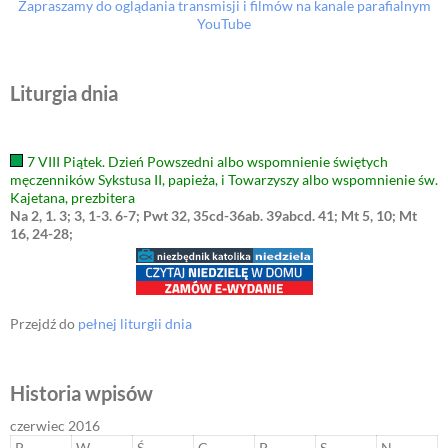
Zapraszamy do oglądania transmisji i filmów na kanale parafialnym
YouTube
Liturgia dnia
7 VIII Piątek. Dzień Powszedni albo wspomnienie świętych
męczenników Sykstusa II, papieża, i Towarzyszy albo wspomnienie św.
Kajetana, prezbitera
Na 2, 1. 3; 3, 1-3. 6-7; Pwt 32, 35cd-36ab. 39abcd. 41; Mt 5, 10; Mt
16, 24-28;
Przejdź do
pełnej liturgii dnia
Historia wpisów
czerwiec 2016
P
W
Ś
C
P
S
N