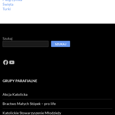
Święta
Turki
Szukaj
SZUKAJ
Facebook
https://www.youtube.com/channel/U
GRUPY PARAFIALNE
Akcja Katolicka
Bractwo Małych Stópek – pro life
Katolickie Stowarzyszenie Młodzieży