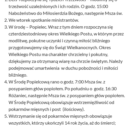
trzeźwość uzależnionych i ich rodzin. O godz. 15:00
Nabożeństwo do Miłosierdzia Bożego, następnie Msza św.
We wtorek spotkanie ministrantów.
W środę – Popielec. Wraz z tym dniem rozpoczyna się
czterdziestodniowy okres Wielkiego Postu, w którym przez
modlitwę, pokutne uczynki i czynną miłość bliźniego
przygotowujemy się do Świąt Wielkanocnych. Okres
Wielkiego Postu ma charakter chrzcielny i pokutny,
dziękujemy za otrzymaną wiarę na chrzcie świętym. Należy
podejmować umartwienia w duchu pobożności i miłości
bliźniego.
W Środę Popielcową rano o godz. 7:00 Msza św. z
posypaniem głów popiołem. Po południu o godz. 16:30
Różaniec, następnie Msza św. z posypaniem głów popiołem.
W Środę Popielcową obowiązuje wstrzemięźliwość od
pokarmów mięsnych i post (ilościowy).
Wstrzymanie się od pokarmów mięsnych obowiązuje
wszystkich, którzy ukończyli 14 rok życia, aż do śmierci;