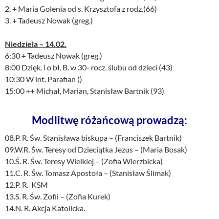
2. + Maria Golenia od s. Krzysztofa z rodz.(66)
3. + Tadeusz Nowak (greg.)
Niedziela – 14.02.
6:30 + Tadeusz Nowak (greg.)
8:00 Dzięk. i o bł. B. w 30- rocz. ślubu od dzieci (43)
10:30 W int. Parafian ()
15:00 ++ Michał, Marian, Stanisław Bartnik (93)
Modlitwę różańcową prowadzą:
08.P. R. Św. Stanisława biskupa – (Franciszek Bartnik)
09.W.R. Św. Teresy od Dzieciątka Jezus – (Maria Bosak)
10.Ś. R. Św. Teresy Wielkiej – (Zofia Wierzbicka)
11.C. R. Św. Tomasz Apostoła – (Stanisław Ślimak)
12.P. R. KSM
13.S. R. Św. Zofii – (Zofia Kurek)
14.N. R. Akcja Katolicka.