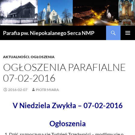
Szukaj
Parafia pw. Niepokalanego Serca NMP
PRZEJDŹ
MENU
DO
GŁÓWN
TREŚCI
AKTUALNOŚCI
,
OGŁOSZENIA
OGŁOSZENIA PARAFIALNE
07-02-2016
2016-02-07
PIOTR MIARA
V Niedziela Zwykła – 07-02-2016
Ogłoszenia
Dziś rozpoczyna się Tydzień Trzeźwości – modlimy się o