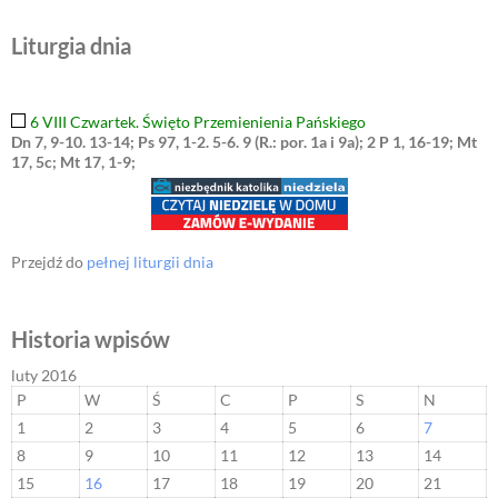
Liturgia dnia
6 VIII Czwartek. Święto Przemienienia Pańskiego
Dn 7, 9-10. 13-14; Ps 97, 1-2. 5-6. 9 (R.: por. 1a i 9a); 2 P 1, 16-19; Mt
17, 5c; Mt 17, 1-9;
Przejdź do
pełnej liturgii dnia
Historia wpisów
luty 2016
P
W
Ś
C
P
S
N
1
2
3
4
5
6
7
8
9
10
11
12
13
14
15
16
17
18
19
20
21