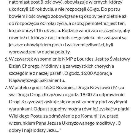
natomiast post (ilościowy), obowiązuje wiernych, którzy
ukończyli 18 rok życia, a nie rozpoczęli 60-go. Do postu
bowiem ilościowego zobowiązane są osoby pełnoletnie aż
do rozpoczęcia 60 roku życia, a osobą pełnoletnią jest ten,
kto ukończył 18 rok życia. Rodzice winni zatroszczyć się, aby
również ci, którzy z racji młodsze¬go wieku nie związani są
jeszcze obowiązkiem postu i wstrzemięźliwości, byli
wprowadzeni w ducha pokuty.
W czwartek wspomnienie NMP z Lourdes. Jest to Światowy
Dzień Chorego. Módlmy się za wszystkich chorych a
szczególnie z naszej parafii. O godz. 16:00 Adoracja
Najświętszego Sakramentu.
W piątek o godz. 16:30 Różaniec, Droga Krzyżowa i Msza
św. Druga Droga Krzyżowa o godz. 19:00 Za odprawienie
Drogi Krzyżowej zyskuje się odpust zupełny pod zwykłymi
warunkami. Odpust zupełny można również zyskać w piątki
Wielkiego Postu za odmówienie po Komunii św. przed
wizerunkiem Pana Jezusa Ukrzyżowanego modlitwy „O
dobry i najsłodszy Jezu…"