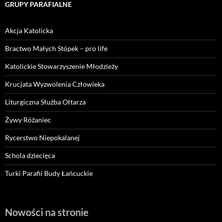
GRUPY PARAFIALNE
Akcja Katolicka
Bractwo Małych Stópek – pro life
Katolickie Stowarzyszenie Młodzieży
Krucjata Wyzwolenia Człowieka
Liturgiczna Służba Ołtarza
Żywy Różaniec
Rycerstwo Niepokalanej
Schola dziecięca
Turki Parafii Budy Łańcuckie
Nowości na stronie