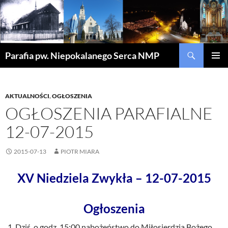
Szukaj
Parafia pw. Niepokalanego Serca NMP
PRZEJDŹ
MENU
DO
GŁÓWN
TREŚCI
AKTUALNOŚCI
,
OGŁOSZENIA
OGŁOSZENIA PARAFIALNE
12-07-2015
2015-07-13
PIOTR MIARA
XV Niedziela Zwykła – 12-07-2015
Ogłoszenia
Dziś o godz. 15:00 nabożeństwo do Miłosierdzia Bożego,