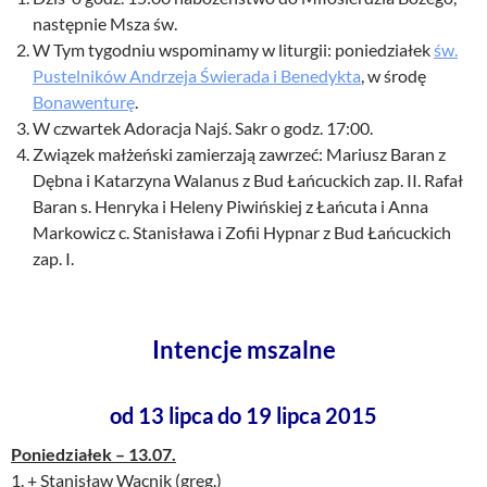
następnie Msza św.
W Tym tygodniu wspominamy w liturgii: poniedziałek
św.
Pustelników Andrzeja Świerada i Benedykta
, w środę
Bonawenturę
.
W czwartek Adoracja Najś. Sakr o godz. 17:00.
Związek małżeński zamierzają zawrzeć: Mariusz Baran z
Dębna i Katarzyna Walanus z Bud Łańcuckich zap. II. Rafał
Baran s. Henryka i Heleny Piwińskiej z Łańcuta i Anna
Markowicz c. Stanisława i Zofii Hypnar z Bud Łańcuckich
zap. I.
Intencje mszalne
od 13 lipca do 19 lipca 2015
Poniedziałek – 13.07.
1. + Stanisław Wacnik (greg.)