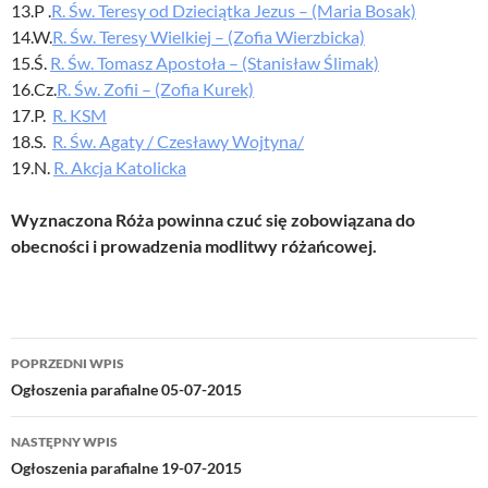
13.P .
R. Św. Teresy od Dzieciątka Jezus – (Maria Bosak)
14.W.
R. Św. Teresy Wielkiej – (Zofia Wierzbicka)
15.Ś.
R. Św. Tomasz Apostoła – (Stanisław Ślimak)
16.Cz.
R. Św. Zofii – (Zofia Kurek)
17.P.
R. KSM
18.S.
R. Św. Agaty / Czesławy Wojtyna/
19.N.
R. Akcja Katolicka
Wyznaczona Róża powinna czuć się zobowiązana do
obecności i prowadzenia modlitwy różańcowej.
Nawigacja
POPRZEDNI WPIS
wpisu
Ogłoszenia parafialne 05-07-2015
NASTĘPNY WPIS
Ogłoszenia parafialne 19-07-2015