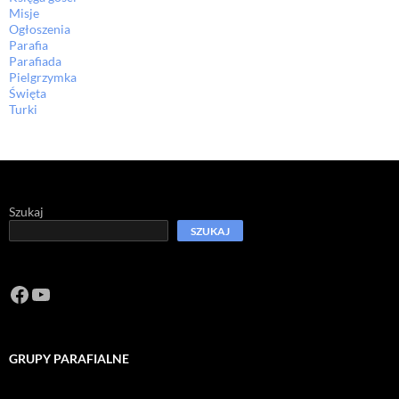
Misje
Ogłoszenia
Parafia
Parafiada
Pielgrzymka
Święta
Turki
Szukaj
SZUKAJ
Facebook
https://www.youtube.com/channel/U
GRUPY PARAFIALNE