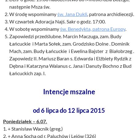
następnie Msza św.
W środę wspominamy
św. Jana Dukli
, patrona archidiecezji.
W czwartek Adoracja Najś. Sakr o godz. 17:00.
W sobotę wspominamy
św. Benedykta, patrona Europy
.
Zapowiedzi przedślubne. Marcin Maczuga, zam. Budy
Łańcuckie i Marta Sołek, zam. Grodzisko Dolne . Dominik
Mach, zam. Budy Łańcuckie i Ewelina Bajster z Białobrzeg .
Zapowiedz II. Mariusz Baran s. Edwarda i Elżbiety Rydzik z
Dębna i Katarzyna Walanus c. Jana i Danuty Bochno z Bud
Łańcuckich zap. I.
Intencje mszalne
od 6 lipca do 12 lipca 2015
Poniedziałek – 6.07.
1. + Stanisław Wacnik (greg.)
2. + Anna Socha od r. Paluchów i Lejów (326)