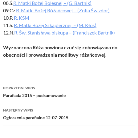
08.Ś.
R. Matki Bożej Bolesnej – (G. Bartnik)
09.Cz.
R. Matki Bożej Różańcowej – (Zofia Świzdor)
10.P.
R. KSM
11.S.
R. Matki Bożej Szkaplerznej – (M. Kłos)
12.N.
R. Św. Stanisława biskupa – (Franciszek Bartnik)
Wyznaczona Róża powinna czuć się zobowiązana do
obecności i prowadzenia modlitwy różańcowej.
Nawigacja
POPRZEDNI WPIS
wpisu
Parafiada 2015 – podsumowanie
NASTĘPNY WPIS
Ogłoszenia parafialne 12-07-2015