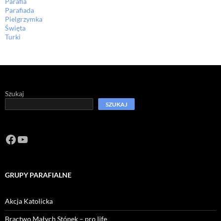
Parafia
Parafiada
Pielgrzymka
Święta
Turki
Szukaj
SZUKAJ
Facebook
https://www.youtube.com/channel/U
GRUPY PARAFIALNE
Akcja Katolicka
Bractwo Małych Stópek – pro life