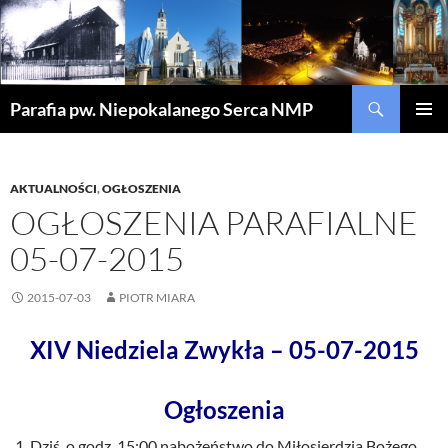
Szukaj
Parafia pw. Niepokalanego Serca NMP
PRZEJDŹ
MENU
DO
GŁÓWN
TREŚCI
AKTUALNOŚCI
,
OGŁOSZENIA
OGŁOSZENIA PARAFIALNE
05-07-2015
2015-07-03
PIOTR MIARA
XIV Niedziela Zwykła – 05-07-2015
Ogłoszenia
Dziś o godz. 15:00 nabożeństwo do Miłosierdzia Bożego,