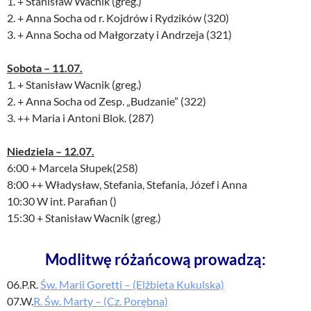
1. + Stanisław Wacnik (greg.)
2. + Anna Socha od r. Kojdrów i Rydzików (320)
3. + Anna Socha od Małgorzaty i Andrzeja (321)
Sobota – 11.07.
1. + Stanisław Wacnik (greg.)
2. + Anna Socha od Zesp. „Budzanie” (322)
3. ++ Maria i Antoni Blok. (287)
Niedziela – 12.07.
6:00 + Marcela Słupek(258)
8:00 ++ Władysław, Stefania, Stefania, Józef i Anna
10:30 W int. Parafian ()
15:30 + Stanisław Wacnik (greg.)
Modlitwę różańcową prowadzą:
06.P.R.
Św. Marii Goretti – (Elżbieta Kukulska)
07.W.
R. Św. Marty – (Cz. Porębna)