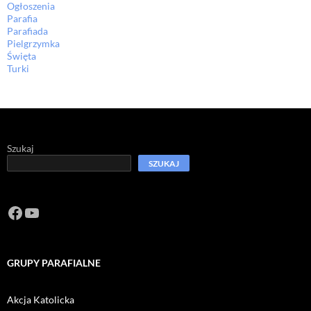
Ogłoszenia
Parafia
Parafiada
Pielgrzymka
Święta
Turki
Szukaj
SZUKAJ
Facebook
https://www.youtube.com/channel/U
GRUPY PARAFIALNE
Akcja Katolicka