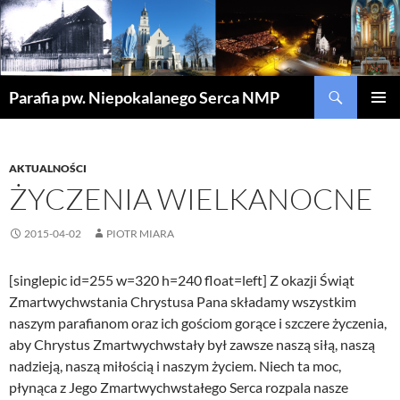
Szukaj
Parafia pw. Niepokalanego Serca NMP
PRZEJDŹ
MENU
DO
GŁÓWN
TREŚCI
AKTUALNOŚCI
ŻYCZENIA WIELKANOCNE
2015-04-02
PIOTR MIARA
[singlepic id=255 w=320 h=240 float=left] Z okazji Świąt
Zmartwychwstania Chrystusa Pana składamy wszystkim
naszym parafianom oraz ich gościom gorące i szczere życzenia,
aby Chrystus Zmartwychwstały był zawsze naszą siłą, naszą
nadzieją, naszą miłością i naszym życiem. Niech ta moc,
płynąca z Jego Zmartwychwstałego Serca rozpala nasze