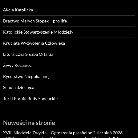
Akcja Katolicka
Bractwo Małych Stópek – pro life
Katolickie Stowarzyszenie Młodzieży
Krucjata Wyzwolenia Człowieka
Liturgiczna Służba Ołtarza
Żywy Różaniec
Rycerstwo Niepokalanej
Schola dziecięca
Turki Parafii Budy Łańcuckie
Nowości na stronie
XVIII Niedziela Zwykła – Ogłoszenia parafialne 2 sierpień 2026