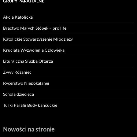
GRUPY PARAFIALNE
Akcja Katolicka
Bractwo Małych Stópek – pro life
Katolickie Stowarzyszenie Młodzieży
Krucjata Wyzwolenia Człowieka
Liturgiczna Służba Ołtarza
Żywy Różaniec
Rycerstwo Niepokalanej
Schola dziecięca
Turki Parafii Budy Łańcuckie
Nowości na stronie