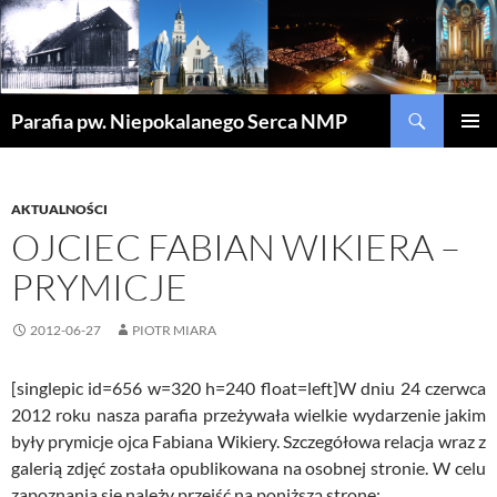
Szukaj
Parafia pw. Niepokalanego Serca NMP
PRZEJDŹ
MENU
DO
GŁÓWN
TREŚCI
AKTUALNOŚCI
OJCIEC FABIAN WIKIERA –
PRYMICJE
2012-06-27
PIOTR MIARA
[singlepic id=656 w=320 h=240 float=left]W dniu 24 czerwca
2012 roku nasza parafia przeżywała wielkie wydarzenie jakim
były prymicje ojca Fabiana Wikiery. Szczegółowa relacja wraz z
galerią zdjęć została opublikowana na osobnej stronie. W celu
zapoznania się należy przejść na poniższą stronę: