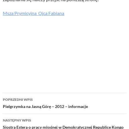
Msza Prymicyjna Ojca Fabiana
Nawigacja
POPRZEDNI WPIS
wpisu
Pielgrzymka na Jasną Górę – 2012 – informacje
NASTĘPNY WPIS
Siostra Estera o pracy misyjnej w Demokratycznej Republice Kongo