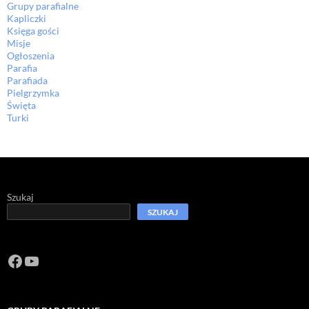
Grupy parafialne
Kapliczki
Księga gości
Misje
Ogłoszenia
Parafia
Parafiada
Pielgrzymka
Święta
Turki
Szukaj
SZUKAJ
Facebook
https://www.youtube.com/channel/U