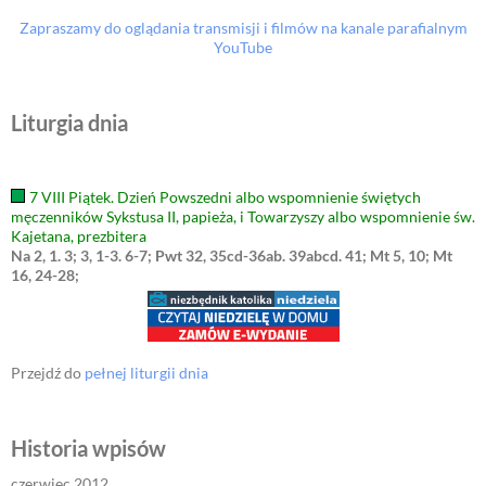
Zapraszamy do oglądania transmisji i filmów na kanale parafialnym
YouTube
Liturgia dnia
7 VIII Piątek. Dzień Powszedni albo wspomnienie świętych
męczenników Sykstusa II, papieża, i Towarzyszy albo wspomnienie św.
Kajetana, prezbitera
Na 2, 1. 3; 3, 1-3. 6-7; Pwt 32, 35cd-36ab. 39abcd. 41; Mt 5, 10; Mt
16, 24-28;
Przejdź do
pełnej liturgii dnia
Historia wpisów
czerwiec 2012