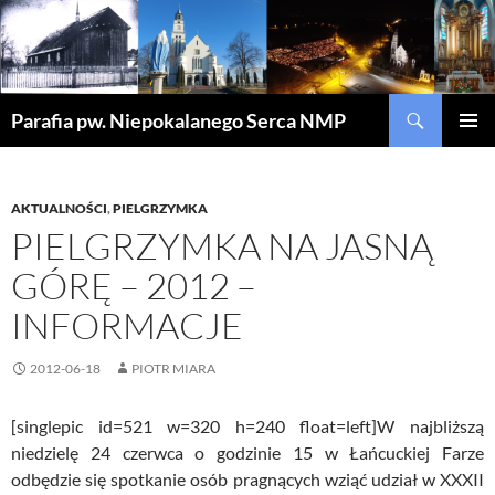
Szukaj
Parafia pw. Niepokalanego Serca NMP
PRZEJDŹ
MENU
DO
GŁÓWN
TREŚCI
AKTUALNOŚCI
,
PIELGRZYMKA
PIELGRZYMKA NA JASNĄ
GÓRĘ – 2012 –
INFORMACJE
2012-06-18
PIOTR MIARA
[singlepic id=521 w=320 h=240 float=left]W najbliższą
niedzielę 24 czerwca o godzinie 15 w Łańcuckiej Farze
odbędzie się spotkanie osób pragnących wziąć udział w XXXII