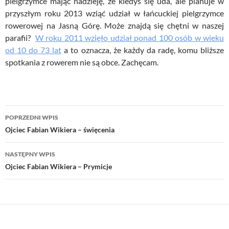
pielgrzymce mając nadzieję, że kiedyś się uda, ale planuje w
przyszłym roku 2013 wziąć udział w łańcuckiej pielgrzymce
rowerowej na Jasną Górę. Może znajdą się chętni w naszej
parafii?
W roku 2011 wzięło udział ponad 100 osób w wieku
od 10 do 73 lat
a to oznacza, że każdy da radę, komu bliższe
spotkania z rowerem nie są obce. Zachęcam.
Nawigacja
POPRZEDNI WPIS
wpisu
Ojciec Fabian Wikiera – święcenia
NASTĘPNY WPIS
Ojciec Fabian Wikiera – Prymicje