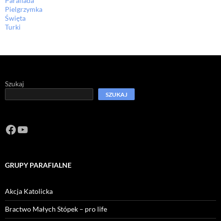
Parafiada
Pielgrzymka
Święta
Turki
Szukaj
SZUKAJ
Facebook
https://www.youtube.com/channel/U
GRUPY PARAFIALNE
Akcja Katolicka
Bractwo Małych Stópek – pro life