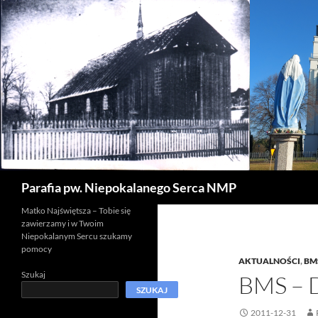
Szukaj
Parafia pw. Niepokalanego Serca NMP
Matko Najświętsza – Tobie się
zawierzamy i w Twoim
Niepokalanym Sercu szukamy
pomocy
AKTUALNOŚCI
,
BM
Szukaj
BMS –
SZUKAJ
2011-12-31