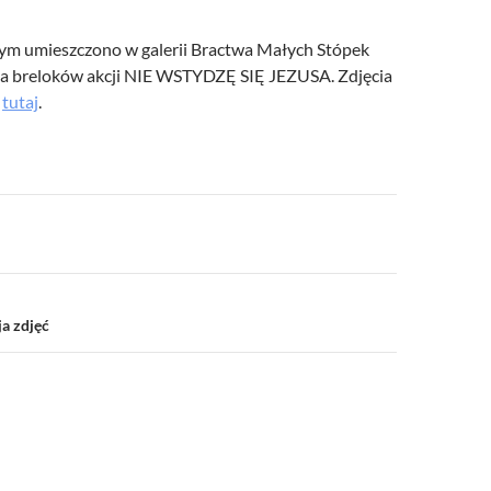
/UCeN8ciSo_a79igwmwNXx2qw
zym umieszczono w galerii Bractwa Małych Stópek
nia breloków akcji NIE WSTYDZĘ SIĘ JEZUSA. Zdjęcia
ć
tutaj
.
a
a zdjęć