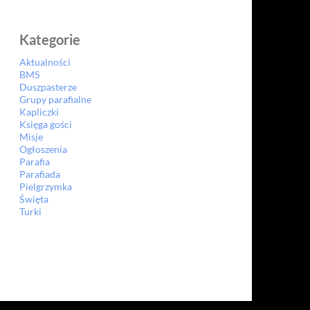
Kategorie
Aktualności
BMS
Duszpasterze
Grupy parafialne
Kapliczki
Księga gości
Misje
Ogłoszenia
Parafia
Parafiada
Pielgrzymka
Święta
Turki