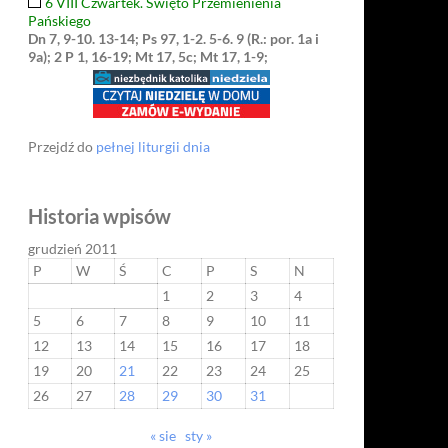
6 VIII Czwartek. Święto Przemienienia
Pańskiego
Dn 7, 9-10. 13-14; Ps 97, 1-2. 5-6. 9 (R.: por. 1a i
9a); 2 P 1, 16-19; Mt 17, 5c; Mt 17, 1-9;
Przejdź do
pełnej liturgii dnia
Historia wpisów
grudzień 2011
P
W
Ś
C
P
S
N
1
2
3
4
5
6
7
8
9
10
11
12
13
14
15
16
17
18
19
20
21
22
23
24
25
26
27
28
29
30
31
« sie
sty »