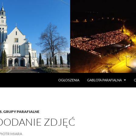
PRZEJDŹ DO TREŚCI
OGŁOSZENIA
GABLOTA PARAFIALNA
O
S
,
GRUPY PARAFIALNE
 DODANIE ZDJĘĆ
PIOTR MIARA