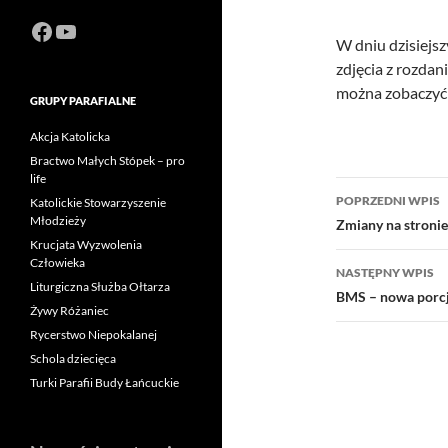
Facebook
https://www.youtube.com/channel
W dniu dzisiejs
zdjęcia z rozda
można zobaczy
GRUPY PARAFIALNE
Akcja Katolicka
Bractwo Małych Stópek – pro
life
Nawigacj
POPRZEDNI WPIS
Katolickie Stowarzyszenie
wpisu
Młodzieży
Zmiany na stronie
Krucjata Wyzwolenia
Człowieka
NASTĘPNY WPIS
Liturgiczna Służba Ołtarza
BMS – nowa porcj
Żywy Różaniec
Rycerstwo Niepokalanej
Schola dziecięca
Turki Parafii Budy Łańcuckie