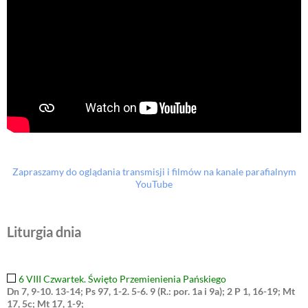
Zapraszamy do oglądania transmisji i filmów na kanale parafialnym
YouTube
Liturgia dnia
6 VIII Czwartek. Święto Przemienienia Pańskiego
Dn 7, 9-10. 13-14; Ps 97, 1-2. 5-6. 9 (R.: por. 1a i 9a); 2 P 1, 16-19; Mt
17, 5c; Mt 17, 1-9;