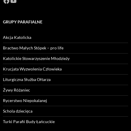
Facebook
https://www.youtube.com/channel/U
GRUPY PARAFIALNE
Akcja Katolicka
Bractwo Małych Stópek – pro life
Katolickie Stowarzyszenie Młodzieży
Krucjata Wyzwolenia Człowieka
Liturgiczna Służba Ołtarza
Żywy Różaniec
Rycerstwo Niepokalanej
Schola dziecięca
Turki Parafii Budy Łańcuckie