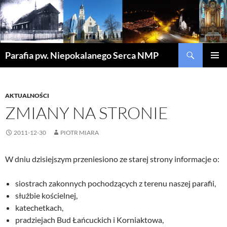
Szukaj
Parafia pw. Niepokalanego Serca NMP
PRZEJDŹ
MENU
DO
GŁÓWN
TREŚCI
AKTUALNOŚCI
ZMIANY NA STRONIE
2011-12-30
PIOTR MIARA
W dniu dzisiejszym przeniesiono ze starej strony informacje o:
siostrach zakonnych pochodzących z terenu naszej parafii,
służbie kościelnej,
katechetkach,
pradziejach Bud Łańcuckich i Korniaktowa,