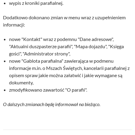
wypis z kroniki parafialnej.
Dodatkowo dokonano zmian w menu wraz z uzupełnieniem
informacji:
nowe "Kontakt" wraz z podemnu "Dane adresowe",
"Aktualni duszpasterze parafii", "Mapa dojazdu", "Księga
gości", "Administrator strony",
nowe "Gablota parafialna" zawierająca w podmenu
informacje m.in. o Mszach Świętych, kancelarii parafialnej z
opisem spraw jakie można załatwić i jakie wymagane są
dokumenty,
zmodyfikowano zawartość "O parafii".
O dalszych zmianach będę informował na bieżąco.
Nawigacja