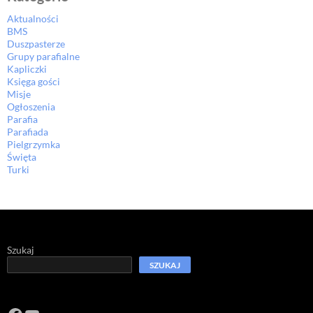
Aktualności
BMS
Duszpasterze
Grupy parafialne
Kapliczki
Księga gości
Misje
Ogłoszenia
Parafia
Parafiada
Pielgrzymka
Święta
Turki
Szukaj
SZUKAJ