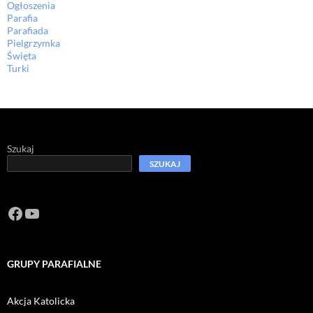
Ogłoszenia
Parafia
Parafiada
Pielgrzymka
Święta
Turki
Szukaj
SZUKAJ
Facebook
https://www.youtube.com/channel/U
GRUPY PARAFIALNE
Akcja Katolicka