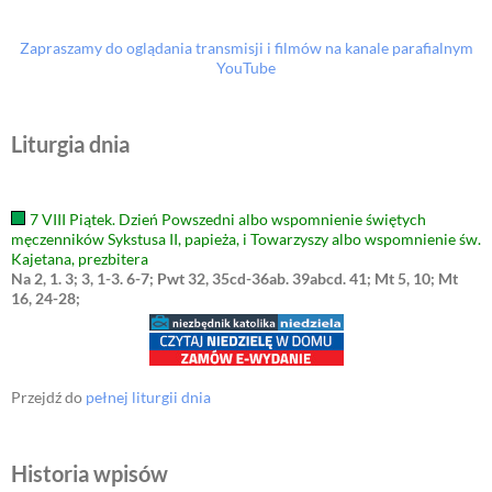
Zapraszamy do oglądania transmisji i filmów na kanale parafialnym
YouTube
Liturgia dnia
7 VIII Piątek. Dzień Powszedni albo wspomnienie świętych
męczenników Sykstusa II, papieża, i Towarzyszy albo wspomnienie św.
Kajetana, prezbitera
Na 2, 1. 3; 3, 1-3. 6-7; Pwt 32, 35cd-36ab. 39abcd. 41; Mt 5, 10; Mt
16, 24-28;
Przejdź do
pełnej liturgii dnia
Historia wpisów