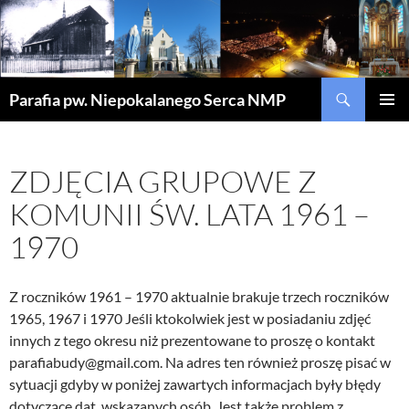
Szukaj
Parafia pw. Niepokalanego Serca NMP
PRZEJDŹ
MENU
DO
GŁÓWN
TREŚCI
ZDJĘCIA GRUPOWE Z
KOMUNII ŚW. LATA 1961 –
1970
Z roczników 1961 – 1970 aktualnie brakuje trzech roczników
1965, 1967 i 1970 Jeśli ktokolwiek jest w posiadaniu zdjęć
innych z tego okresu niż prezentowane to proszę o kontakt
parafiabudy@gmail.com. Na adres ten również proszę pisać w
sytuacji gdyby w poniżej zawartych informacjach były błędy
dotyczące dat, wskazanych osób. Jest także problem z