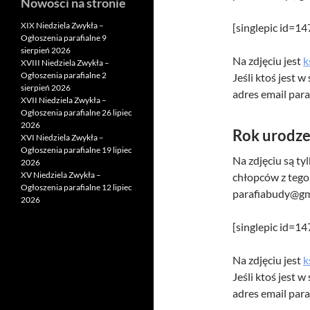
Nowości na stronie
XIX Niedziela Zwykła –
[singlepic id=1
Ogłoszenia parafialne 9
sierpień 2026
Na zdjęciu jest
k
XVIII Niedziela Zwykła –
Ogłoszenia parafialne 2
Jeśli ktoś jest 
sierpień 2026
adres email par
XVII Niedziela Zwykła –
Ogłoszenia parafialne 26 lipiec
2026
Rok urodze
XVI Niedziela Zwykła –
Ogłoszenia parafialne 19 lipiec
Na zdjęciu są ty
2026
XV Niedziela Zwykła –
chłopców z tego 
Ogłoszenia parafialne 12 lipiec
parafiabudy@gm
2026
[singlepic id=1
Na zdjęciu jest
k
Jeśli ktoś jest 
adres email par