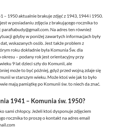
/UCeN8ciSo_a79igwmwNXx2qw
 – 1950 aktualnie brakuje zdjęć z 1943, 1944 i 1950.
 jest w posiadaniu zdjęcia z brakującego rocznika to
t parafiabudy@gmail.com. Na adres ten również
ytuacji gdyby w poniżej zawartych informacjach były
 dat, wskazanych osób. Jest także problem z
tórym roku dokładnie była Komunia Św. dla
 okresu – podany rok jest orientacyjny przy
wieku 9 lat dzieci szły do Komunii, ale
iej może to być później, gdyż przed wojną zdaje się
omunii w starszym wieku. Może ktoś wie jak to było
owie mają pamiątkę po Komunii św. to niech da znać.
nia 1941 – Komunia św. 1950?
lko sami chłopcy. Jeżeli ktoś dysponuje zdjęciem
go rocznika to proszę o kontakt na adres email
ail.com