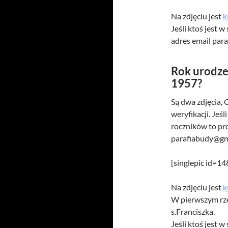
Na zdjęciu jest
k
Jeśli ktoś jest 
adres email par
Rok urodze
1957?
Są dwa zdjęcia, 
weryfikacji. Jeś
roczników to pro
parafiabudy@gm
[singlepic id=1
Na zdjęciu jest
k
W pierwszym rzęd
s.Franciszka.
Jeśli ktoś jest 