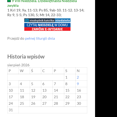
9 VIII Niedziela. Dziewiętnasta Niedziela
zwykła
1 Krl 19, 9a. 11-13; Ps 85, 9ab-10. 11-12. 13-14;
Rz 9, 1-5; Ps 130, 5; Mt 14, 22-33;
Przejdź do
pełnej liturgii dnia
Historia wpisów
sierpień 2026
P
W
Ś
C
P
S
N
1
2
3
4
5
6
7
8
9
10
11
12
13
14
15
16
17
18
19
20
21
22
23
24
25
26
27
28
29
30
31