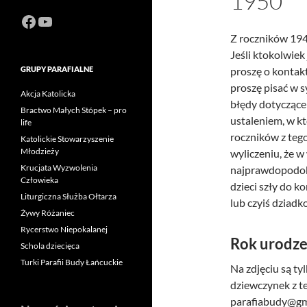
1950
Facebook
https://www.youtube.com/channel
Z roczników 1941
Jeśli ktokolwiek
GRUPY PARAFIALNE
proszę o kontak
proszę pisać w s
Akcja Katolicka
błędy dotyczące
Bractwo Małych Stópek – pro
ustaleniem, w k
life
roczników z tego
Katolickie Stowarzyszenie
Młodzieży
wyliczeniu, że w 
Krucjata Wyzwolenia
najprawdopodobn
Człowieka
dzieci szły do k
Liturgiczna Służba Ołtarza
lub czyiś dziadk
Żywy Różaniec
Rycerstwo Niepokalanej
Rok urodze
Schola dziecięca
Turki Parafii Budy Łańcuckie
Na zdjęciu są ty
dziewczynek z te
parafiabudy@gm