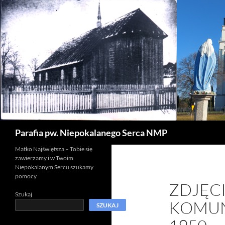
Szukaj
Parafia pw. Niepokalanego Serca NMP
Matko Najświętsza – Tobie się
zawierzamy i w Twoim
Niepokalanym Sercu szukamy
pomocy
ZDJĘC
Szukaj
KOMUNI
SZUKAJ