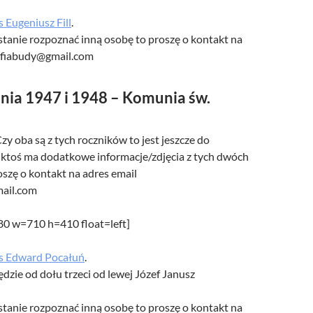
s Eugeniusz Fill
.
w stanie rozpoznać inną osobę to proszę o kontakt na
afiabudy@gmail.com
nia 1947 i 1948 – Komunia św.
Czy oba są z tych roczników to jest jeszcze do
li ktoś ma dodatkowe informacje/zdjęcia z tych dwóch
szę o kontakt na adres email
ail.com
480 w=710 h=410 float=left]
s Edward Pocałuń
.
zie od dołu trzeci od lewej Józef Janusz
w stanie rozpoznać inną osobę to proszę o kontakt na