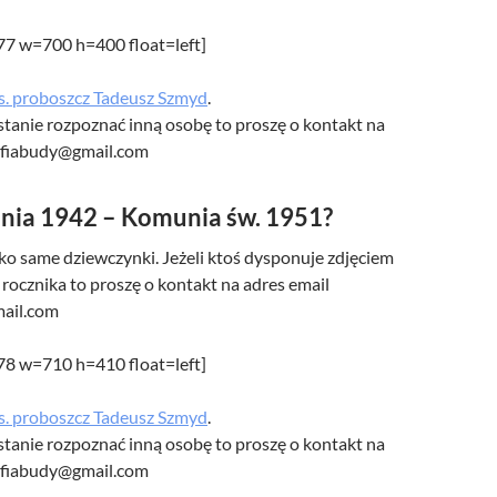
477 w=700 h=400 float=left]
s. proboszcz Tadeusz Szmyd
.
w stanie rozpoznać inną osobę to proszę o kontakt na
afiabudy@gmail.com
nia 1942 – Komunia św. 1951?
lko same dziewczynki. Jeżeli ktoś dysponuje zdjęciem
rocznika to proszę o kontakt na adres email
ail.com
478 w=710 h=410 float=left]
s. proboszcz Tadeusz Szmyd
.
w stanie rozpoznać inną osobę to proszę o kontakt na
afiabudy@gmail.com