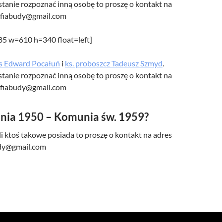
w stanie rozpoznać inną osobę to proszę o kontakt na
afiabudy@gmail.com
485 w=610 h=340 float=left]
s Edward Pocałuń
i
ks. proboszcz Tadeusz Szmyd
.
w stanie rozpoznać inną osobę to proszę o kontakt na
afiabudy@gmail.com
nia 1950 – Komunia św. 1959?
śli ktoś takowe posiada to proszę o kontakt na adres
udy@gmail.com