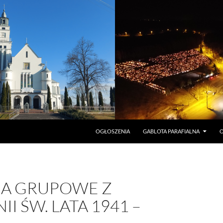
PRZEJDŹ DO TREŚCI
OGŁOSZENIA
GABLOTA PARAFIALNA
O
IA GRUPOWE Z
I ŚW. LATA 1941 –