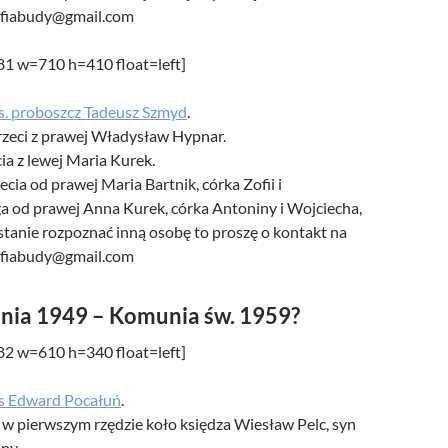
afiabudy@gmail.com
481 w=710 h=410 float=left]
s. proboszcz Tadeusz Szmyd
.
trzeci z prawej Władysław Hypnar.
cia z lewej Maria Kurek.
ecia od prawej Maria Bartnik, córka Zofii i
ga od prawej Anna Kurek, córka Antoniny i Wojciecha,
w stanie rozpoznać inną osobę to proszę o kontakt na
afiabudy@gmail.com
nia 1949 – Komunia św. 1959?
482 w=610 h=340 float=left]
s Edward Pocałuń
.
 w pierwszym rzędzie koło księdza Wiesław Pelc, syn
iny.