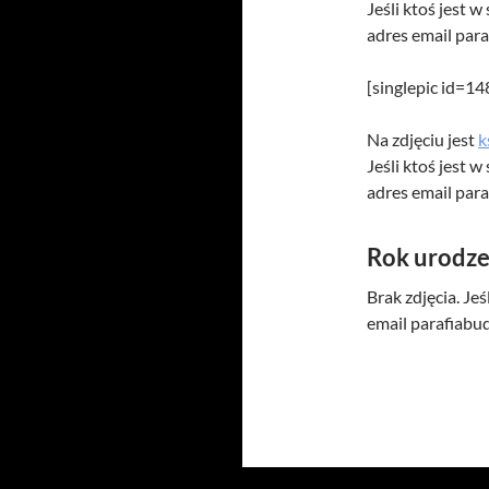
Jeśli ktoś jest 
adres email par
[singlepic id=1
Na zdjęciu jest
k
Jeśli ktoś jest 
adres email par
Rok urodze
Brak zdjęcia. Je
email parafiab