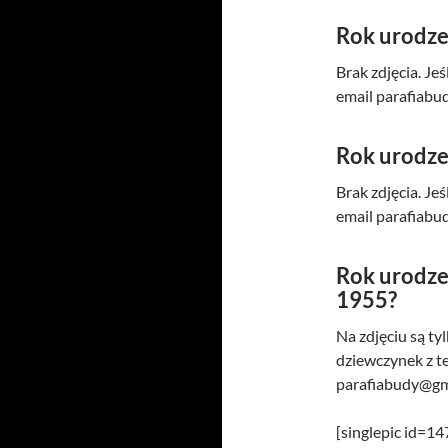
Rok urodze
Brak zdjęcia. Je
email parafiab
Rok urodze
Brak zdjęcia. Je
email parafiab
Rok urodze
1955?
Na zdjęciu są ty
dziewczynek z te
parafiabudy@gm
[singlepic id=1