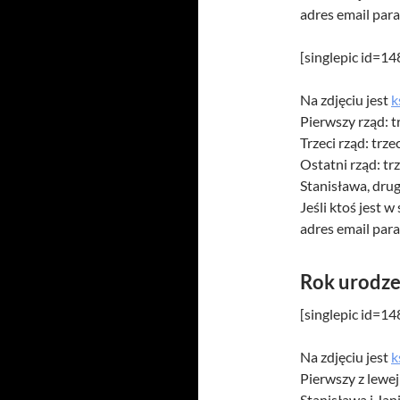
adres email par
[singlepic id=1
Na zdjęciu jest
k
Pierwszy rząd: 
Trzeci rząd: trze
Ostatni rząd: trz
Stanisława, dru
Jeśli ktoś jest 
adres email par
Rok urodze
[singlepic id=1
Na zdjęciu jest
k
Pierwszy z lewej
Stanisława i Jan