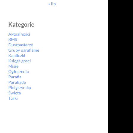
« lip
Kategorie
Aktualności
BMS
Duszpasterze
Grupy parafialne
Kapliczki
Księga gości
Misje
Ogłoszenia
Parafia
Parafiada
Pielgrzymka
Święta
Turki