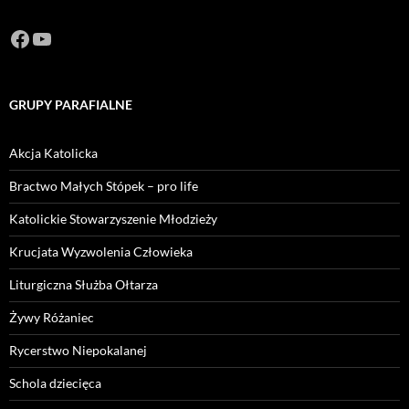
Facebook
https://www.youtube.com/channel/U
GRUPY PARAFIALNE
Akcja Katolicka
Bractwo Małych Stópek – pro life
Katolickie Stowarzyszenie Młodzieży
Krucjata Wyzwolenia Człowieka
Liturgiczna Służba Ołtarza
Żywy Różaniec
Rycerstwo Niepokalanej
Schola dziecięca