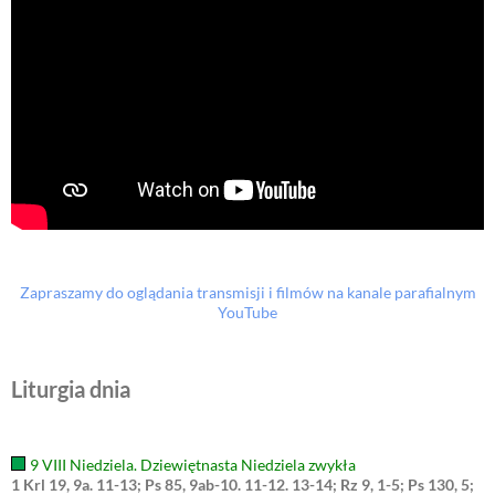
Zapraszamy do oglądania transmisji i filmów na kanale parafialnym
YouTube
Liturgia dnia
9 VIII Niedziela. Dziewiętnasta Niedziela zwykła
1 Krl 19, 9a. 11-13; Ps 85, 9ab-10. 11-12. 13-14; Rz 9, 1-5; Ps 130, 5;