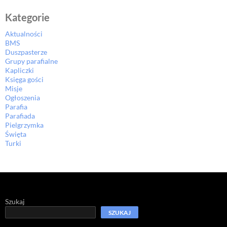
Kategorie
Aktualności
BMS
Duszpasterze
Grupy parafialne
Kapliczki
Księga gości
Misje
Ogłoszenia
Parafia
Parafiada
Pielgrzymka
Święta
Turki
Szukaj
SZUKAJ