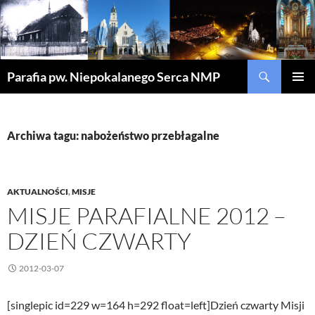
Szukaj
Parafia pw. Niepokalanego Serca NMP
PRZEJDŹ
MENU
DO
GŁÓWN
TREŚCI
Archiwa tagu: nabożeństwo przebłagalne
AKTUALNOŚCI
,
MISJE
MISJE PARAFIALNE 2012 –
DZIEŃ CZWARTY
2012-03-07
[singlepic id=229 w=164 h=292 float=left]Dzień czwarty Misji