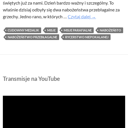
świętych już za nami. Dzień bardzo ważny i szczególny. To
właśnie dzisiaj odbyły się dwa nabożeństwa przebłagalne za
Misje
grzechy. Jedno rano, w których …
Czytaj dalej
→
parafialne
2012
CUDOWNY MEDALIK
MISJE
MISJE PARAFIALNE
NABOŻEŃSTO
–
NABOŻEŃSTWO PRZEBŁAGALNE
RYCERSTWO NIEPOKALANEJ
dzień
czwarty
Transmisje na YouTube