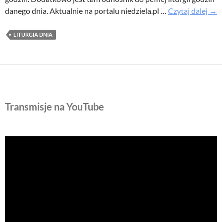
Dod
danego dnia. Aktualnie na portalu niedziela.pl …
Czytaj dalej
→
litu
dni
LITURGIA DNIA
Transmisje na YouTube