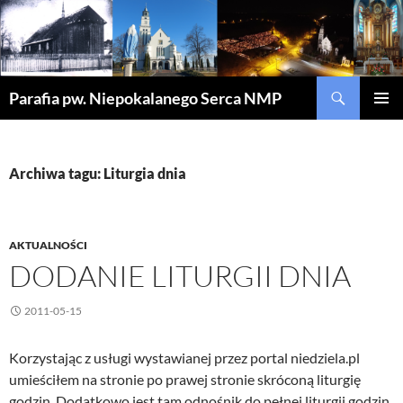
Szukaj
Parafia pw. Niepokalanego Serca NMP
PRZEJDŹ
MENU
DO
GŁÓWN
TREŚCI
Archiwa tagu: Liturgia dnia
AKTUALNOŚCI
DODANIE LITURGII DNIA
2011-05-15
Korzystając z usługi wystawianej przez portal niedziela.pl
umieściłem na stronie po prawej stronie skróconą liturgię
godzin. Dodatkowo jest tam odnośnik do pełnej liturgii godzin