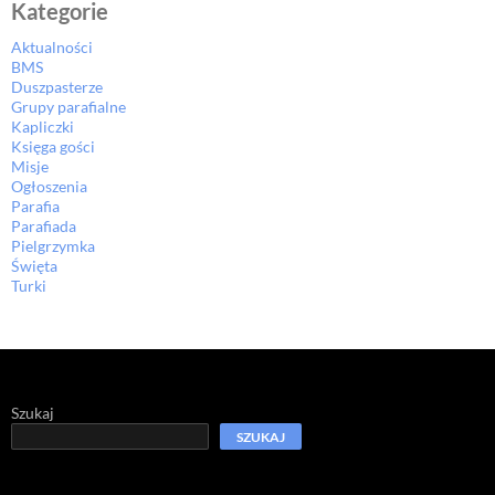
Kategorie
Aktualności
BMS
Duszpasterze
Grupy parafialne
Kapliczki
Księga gości
Misje
Ogłoszenia
Parafia
Parafiada
Pielgrzymka
Święta
Turki
Szukaj
SZUKAJ