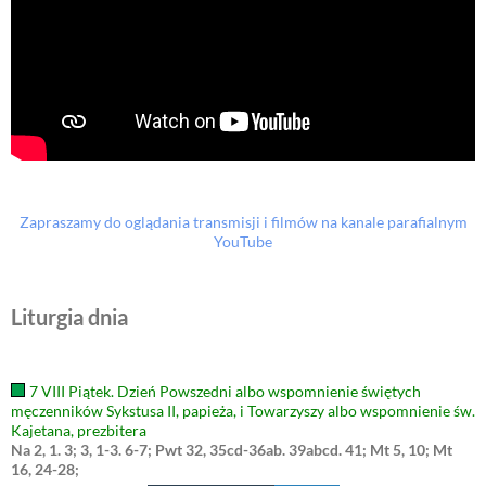
Zapraszamy do oglądania transmisji i filmów na kanale parafialnym
YouTube
Liturgia dnia
7 VIII Piątek. Dzień Powszedni albo wspomnienie świętych
męczenników Sykstusa II, papieża, i Towarzyszy albo wspomnienie św.
Kajetana, prezbitera
Na 2, 1. 3; 3, 1-3. 6-7; Pwt 32, 35cd-36ab. 39abcd. 41; Mt 5, 10; Mt
16, 24-28;