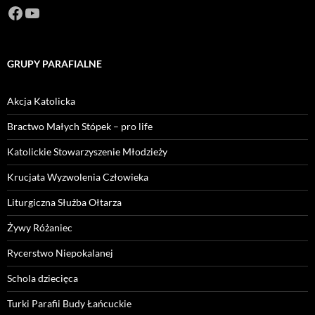
Facebook
https://www.youtube.com/channel/U
GRUPY PARAFIALNE
Akcja Katolicka
Bractwo Małych Stópek – pro life
Katolickie Stowarzyszenie Młodzieży
Krucjata Wyzwolenia Człowieka
Liturgiczna Służba Ołtarza
Żywy Różaniec
Rycerstwo Niepokalanej
Schola dziecięca
Turki Parafii Budy Łańcuckie