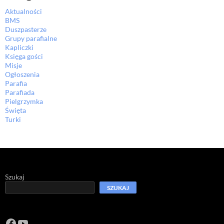
Aktualności
BMS
Duszpasterze
Grupy parafialne
Kapliczki
Księga gości
Misje
Ogłoszenia
Parafia
Parafiada
Pielgrzymka
Święta
Turki
Szukaj
SZUKAJ
Facebook
https://www.youtube.com/channel/U