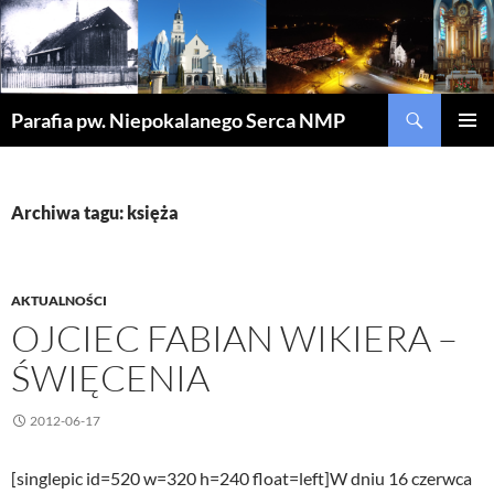
Szukaj
Parafia pw. Niepokalanego Serca NMP
PRZEJDŹ
MENU
DO
GŁÓWN
TREŚCI
Archiwa tagu: księża
AKTUALNOŚCI
OJCIEC FABIAN WIKIERA –
ŚWIĘCENIA
2012-06-17
[singlepic id=520 w=320 h=240 float=left]W dniu 16 czerwca