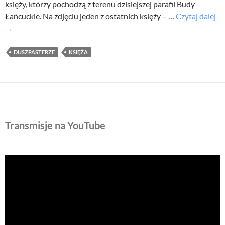
księży, którzy pochodzą z terenu dzisiejszej parafii Budy
Ks
Łańcuckie. Na zdjęciu jeden z ostatnich księży – …
Czytaj dalej
po
→
z
te
DUSZPASTERZE
KSIĘŻA
na
par
Transmisje na YouTube