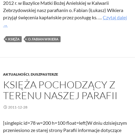
2012 r. w Bazylice Matki Bożej Anielskiej w Kalwarii
Zebrzydowskiej nasz parafianin o. Fabian (Łukasz) Wikiera
Ojc
przyjął święcenia kapłańskie przez posługę ks. …
Czytaj dalej
Fab
→
Wik
–
KSIĘŻA
O. FABIAN WIKIERA
świ
AKTUALNOŚCI
,
DUSZPASTERZE
KSIĘŻA POCHODZĄCY Z
TERENU NASZEJ PARAFII
2011-12-28
[singlepic id=78 w=200 h=100 float=left]W dniu dzisiejszym
przeniesiono ze starej strony Parafii informacje dotyczące