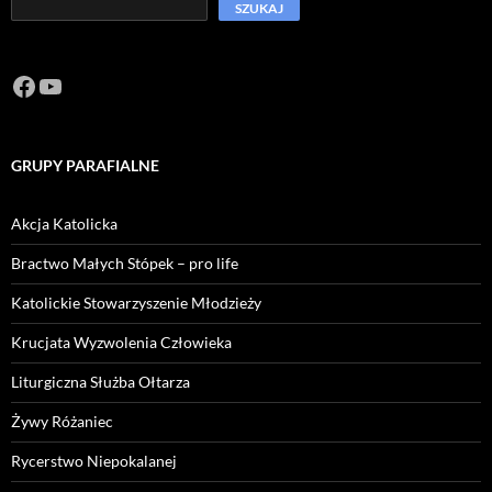
SZUKAJ
Facebook
https://www.youtube.com/channel/U
GRUPY PARAFIALNE
Akcja Katolicka
Bractwo Małych Stópek – pro life
Katolickie Stowarzyszenie Młodzieży
Krucjata Wyzwolenia Człowieka
Liturgiczna Służba Ołtarza
Żywy Różaniec
Rycerstwo Niepokalanej