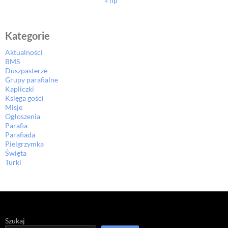
« lip
Kategorie
Aktualności
BMS
Duszpasterze
Grupy parafialne
Kapliczki
Księga gości
Misje
Ogłoszenia
Parafia
Parafiada
Pielgrzymka
Święta
Turki
Szukaj