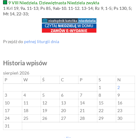
9 VIII Niedziela. Dziewiętnasta Niedziela zwykła
1 Krl 19, 9a. 11-13; Ps 85, 9ab-10. 11-12. 13-14; Rz 9, 1-5; Ps 130, 5;
Mt 14, 22-33;
Przejdź do
pełnej liturgii dnia
Historia wpisów
sierpień 2026
P
W
Ś
C
P
S
N
1
2
3
4
5
6
7
8
9
10
11
12
13
14
15
16
17
18
19
20
21
22
23
24
25
26
27
28
29
30
31