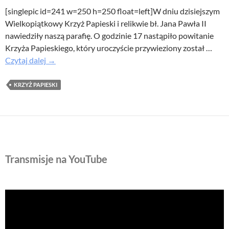
[singlepic id=241 w=250 h=250 float=left]W dniu dzisiejszym
Wielkopiątkowy Krzyż Papieski i relikwie bł. Jana Pawła II
nawiedziły naszą parafię. O godzinie 17 nastąpiło powitanie
Krzyża Papieskiego, który uroczyście przywieziony został …
Peregrynacja
Czytaj dalej
→
Krzyża
Papieskiego
KRZYŻ PAPIESKI
i
relikwii
bł.
Jana
Pawła
Transmisje na YouTube
II