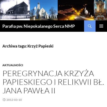
Szukaj
Parafia pw. Niepokalanego Serca NMP
PRZEJDŹ
MENU
DO
GŁÓWN
TREŚCI
Archiwa tagu: Krzyż Papieski
AKTUALNOŚCI
PEREGRYNACJA KRZYŻA
PAPIESKIEGO I RELIKWII BŁ.
JANA PAWŁA II
2012-03-10