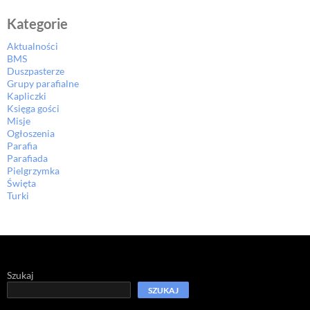
Kategorie
Aktualności
BMS
Duszpasterze
Grupy parafialne
Kapliczki
Księga gości
Misje
Ogłoszenia
Parafia
Parafiada
Pielgrzymka
Święta
Turki
Szukaj
SZUKAJ