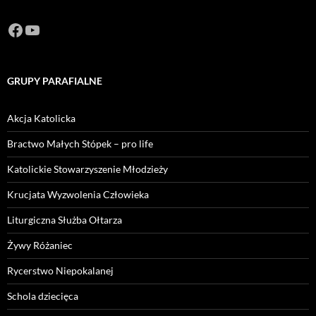
Facebook
https://www.youtube.com/channel/U
GRUPY PARAFIALNE
Akcja Katolicka
Bractwo Małych Stópek – pro life
Katolickie Stowarzyszenie Młodzieży
Krucjata Wyzwolenia Człowieka
Liturgiczna Służba Ołtarza
Żywy Różaniec
Rycerstwo Niepokalanej
Schola dziecięca