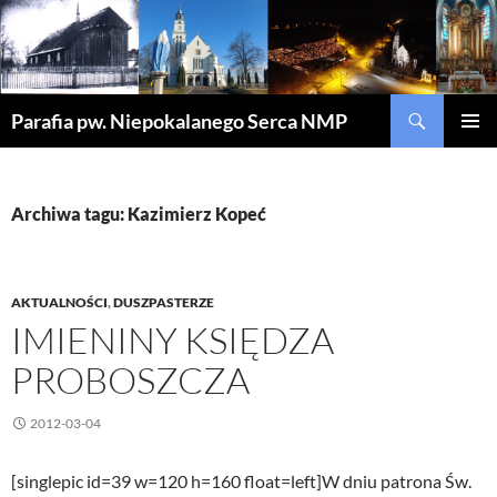
Szukaj
Parafia pw. Niepokalanego Serca NMP
PRZEJDŹ
MENU
DO
GŁÓWN
TREŚCI
Archiwa tagu: Kazimierz Kopeć
AKTUALNOŚCI
,
DUSZPASTERZE
IMIENINY KSIĘDZA
PROBOSZCZA
2012-03-04
[singlepic id=39 w=120 h=160 float=left]W dniu patrona Św.