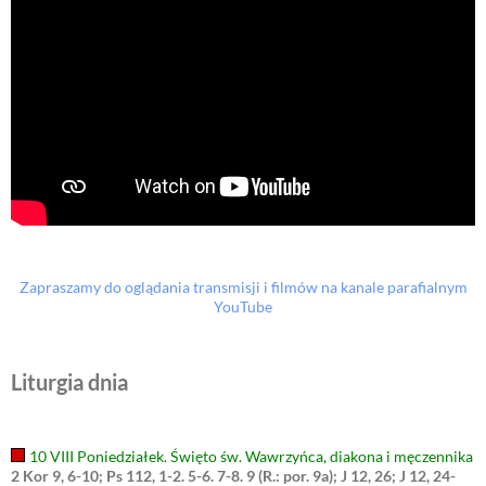
Zapraszamy do oglądania transmisji i filmów na kanale parafialnym
YouTube
Liturgia dnia
10 VIII Poniedziałek. Święto św. Wawrzyńca, diakona i męczennika
2 Kor 9, 6-10; Ps 112, 1-2. 5-6. 7-8. 9 (R.: por. 9a); J 12, 26; J 12, 24-