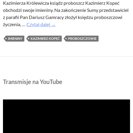
Kazimierza Królewicza ksiądz proboszcz Kazimierz Kopeć
obchodzi swoje imieniny. Na zakończenie Sumy przedstawiciel
z parafii Pan Dariusz Gamracy złożył księdzu proboszczowi
Imieniny
życzenia, …
Czytaj dalej
→
Księdza
Proboszcza
IMIENINY
KAZIMIERZ KOPEĆ
PROBOSZCZOWIE
Transmisje na YouTube