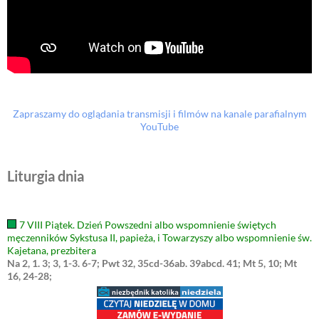
Zapraszamy do oglądania transmisji i filmów na kanale parafialnym
YouTube
Liturgia dnia
7 VIII Piątek. Dzień Powszedni albo wspomnienie świętych
męczenników Sykstusa II, papieża, i Towarzyszy albo wspomnienie św.
Kajetana, prezbitera
Na 2, 1. 3; 3, 1-3. 6-7; Pwt 32, 35cd-36ab. 39abcd. 41; Mt 5, 10; Mt
16, 24-28;