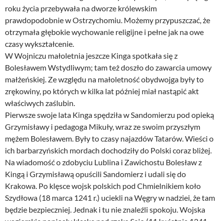
roku życia przebywała na dworze królewskim
prawdopodobnie w Ostrzychomiu. Możemy przypuszczać, że
otrzymała głębokie wychowanie religijne i pełne jak na owe
czasy wykształcenie.
W Wojniczu małoletnia jeszcze Kinga spotkała się z
Bolesławem Wstydliwym; tam też doszło do zawarcia umowy
małżeńskiej. Ze względu na małoletność obydwojga były to
zrękowiny, po których w kilka lat później miał nastąpić akt
właściwych zaślubin.
Pierwsze swoje lata Kinga spędziła w Sandomierzu pod opieką
Grzymisławy i pedagoga Mikuły, wraz ze swoim przyszłym
mężem Bolesławem. Były to czasy najazdów Tatarów. Wieści o
ich barbarzyńskich mordach dochodziły do Polski coraz bliżej.
Na wiadomość o zdobyciu Lublina i Zawichostu Bolesław z
Kingą i Grzymisławą opuścili Sandomierz i udali się do
Krakowa. Po klęsce wojsk polskich pod Chmielnikiem koło
Szydłowa (18 marca 1241 r.) uciekli na Węgry w nadziei, że tam
będzie bezpieczniej. Jednak i tu nie znaleźli spokoju. Wojska