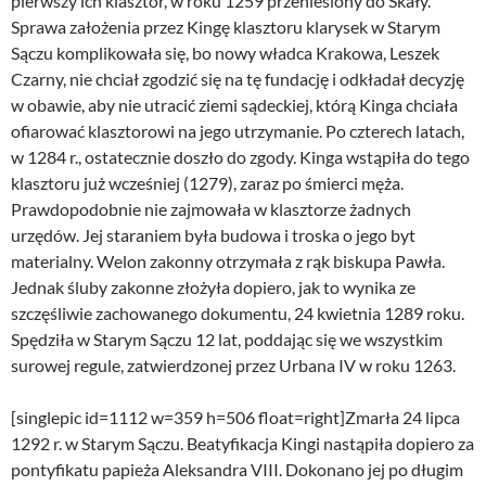
pierwszy ich klasztor, w roku 1259 przeniesiony do Skały.
Sprawa założenia przez Kingę klasztoru klarysek w Starym
Sączu komplikowała się, bo nowy władca Krakowa, Leszek
Czarny, nie chciał zgodzić się na tę fundację i odkładał decyzję
w obawie, aby nie utracić ziemi sądeckiej, którą Kinga chciała
ofiarować klasztorowi na jego utrzymanie. Po czterech latach,
w 1284 r., ostatecznie doszło do zgody. Kinga wstąpiła do tego
klasztoru już wcześniej (1279), zaraz po śmierci męża.
Prawdopodobnie nie zajmowała w klasztorze żadnych
urzędów. Jej staraniem była budowa i troska o jego byt
materialny. Welon zakonny otrzymała z rąk biskupa Pawła.
Jednak śluby zakonne złożyła dopiero, jak to wynika ze
szczęśliwie zachowanego dokumentu, 24 kwietnia 1289 roku.
Spędziła w Starym Sączu 12 lat, poddając się we wszystkim
surowej regule, zatwierdzonej przez Urbana IV w roku 1263.
[singlepic id=1112 w=359 h=506 float=right]Zmarła 24 lipca
1292 r. w Starym Sączu. Beatyfikacja Kingi nastąpiła dopiero za
pontyfikatu papieża Aleksandra VIII. Dokonano jej po długim