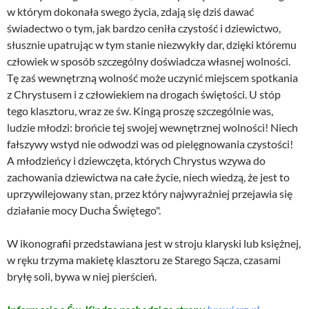
w którym dokonała swego życia, zdają się dziś dawać
świadectwo o tym, jak bardzo ceniła czystość i dziewictwo,
słusznie upatrując w tym stanie niezwykły dar, dzięki któremu
człowiek w sposób szczególny doświadcza własnej wolności.
Tę zaś wewnętrzną wolność może uczynić miejscem spotkania
z Chrystusem i z człowiekiem na drogach świętości. U stóp
tego klasztoru, wraz ze św. Kingą proszę szczególnie was,
ludzie młodzi: brońcie tej swojej wewnętrznej wolności! Niech
fałszywy wstyd nie odwodzi was od pielęgnowania czystości!
A młodzieńcy i dziewczęta, których Chrystus wzywa do
zachowania dziewictwa na całe życie, niech wiedzą, że jest to
uprzywilejowany stan, przez który najwyraźniej przejawia się
działanie mocy Ducha Świętego".
W ikonografii przedstawiana jest w stroju klaryski lub księżnej,
w ręku trzyma makietę klasztoru ze Starego Sącza, czasami
bryłę soli, bywa w niej pierścień.