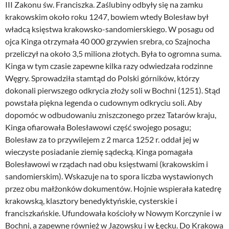
III Zakonu św. Franciszka. Zaślubiny odbyły się na zamku
krakowskim około roku 1247, bowiem wtedy Bolesław był
władcą księstwa krakowsko-sandomierskiego. W posagu od
ojca Kinga otrzymała 40 000 grzywien srebra, co Szajnocha
przeliczył na około 3,5 miliona złotych. Była to ogromna suma.
Kinga w tym czasie zapewne kilka razy odwiedzała rodzinne
Węgry. Sprowadziła stamtąd do Polski górników, którzy
dokonali pierwszego odkrycia złoży soli w Bochni (1251). Stąd
powstała piękna legenda o cudownym odkryciu soli. Aby
dopomóc w odbudowaniu zniszczonego przez Tatarów kraju,
Kinga ofiarowała Bolesławowi część swojego posagu;
Bolesław za to przywilejem z 2 marca 1252 r. oddał jej w
wieczyste posiadanie ziemię sądecką. Kinga pomagała
Bolesławowi w rządach nad obu księstwami (krakowskim i
sandomierskim). Wskazuje na to spora liczba wystawionych
przez obu małżonków dokumentów. Hojnie wspierała katedrę
krakowską, klasztory benedyktyńskie, cysterskie i
franciszkańskie. Ufundowała kościoły w Nowym Korczynie i w
Bochni, a zapewne również w Jazowsku i w Łęcku. Do Krakowa