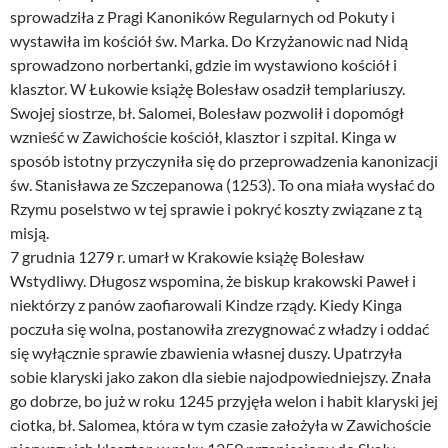
sprowadziła z Pragi Kanoników Regularnych od Pokuty i
wystawiła im kościół św. Marka. Do Krzyżanowic nad Nidą
sprowadzono norbertanki, gdzie im wystawiono kościół i
klasztor. W Łukowie książę Bolesław osadził templariuszy.
Swojej siostrze, bł. Salomei, Bolesław pozwolił i dopomógł
wznieść w Zawichoście kościół, klasztor i szpital. Kinga w
sposób istotny przyczyniła się do przeprowadzenia kanonizacji
św. Stanisława ze Szczepanowa (1253). To ona miała wysłać do
Rzymu poselstwo w tej sprawie i pokryć koszty związane z tą
misją.
7 grudnia 1279 r. umarł w Krakowie książę Bolesław
Wstydliwy. Długosz wspomina, że biskup krakowski Paweł i
niektórzy z panów zaofiarowali Kindze rządy. Kiedy Kinga
poczuła się wolna, postanowiła zrezygnować z władzy i oddać
się wyłącznie sprawie zbawienia własnej duszy. Upatrzyła
sobie klaryski jako zakon dla siebie najodpowiedniejszy. Znała
go dobrze, bo już w roku 1245 przyjęła welon i habit klaryski jej
ciotka, bł. Salomea, która w tym czasie założyła w Zawichoście