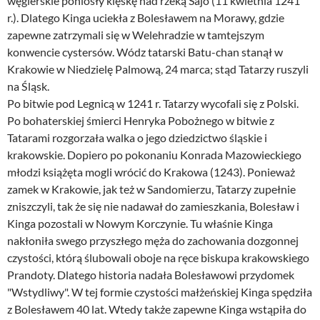
węgierskie poniosły klęskę nad rzeką Sajo (11 kwietnia 1241
r.). Dlatego Kinga uciekła z Bolesławem na Morawy, gdzie
zapewne zatrzymali się w Welehradzie w tamtejszym
konwencie cystersów. Wódz tatarski Batu-chan stanął w
Krakowie w Niedzielę Palmową, 24 marca; stąd Tatarzy ruszyli
na Śląsk.
Po bitwie pod Legnicą w 1241 r. Tatarzy wycofali się z Polski.
Po bohaterskiej śmierci Henryka Pobożnego w bitwie z
Tatarami rozgorzała walka o jego dziedzictwo śląskie i
krakowskie. Dopiero po pokonaniu Konrada Mazowieckiego
młodzi książęta mogli wrócić do Krakowa (1243). Ponieważ
zamek w Krakowie, jak też w Sandomierzu, Tatarzy zupełnie
zniszczyli, tak że się nie nadawał do zamieszkania, Bolesław i
Kinga pozostali w Nowym Korczynie. Tu właśnie Kinga
nakłoniła swego przyszłego męża do zachowania dozgonnej
czystości, którą ślubowali oboje na ręce biskupa krakowskiego
Prandoty. Dlatego historia nadała Bolesławowi przydomek
"Wstydliwy". W tej formie czystości małżeńskiej Kinga spędziła
z Bolesławem 40 lat. Wtedy także zapewne Kinga wstąpiła do