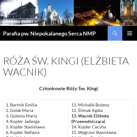
Szukaj
Parafia pw. Niepokalanego Serca NMP
PRZEJDŹ
MENU
DO
GŁÓWN
TREŚCI
RÓŻA ŚW. KINGI (ELŻBIETA
WACNIK)
Członkowie Róży Św. Kingi
1. Bartnik Emilia
11. Michalik Bożena
2. Golak Maria
12. Ślimak Agata
3. Golenia Maria
13. Wacnik Elżbieta
4. Kojder Jadwiga
(Przewodnicząca)
5. Kojder Stanisława
14. Kojder Cecylia
6. Kojder Stefania
15. Węgrzyn Stanisława