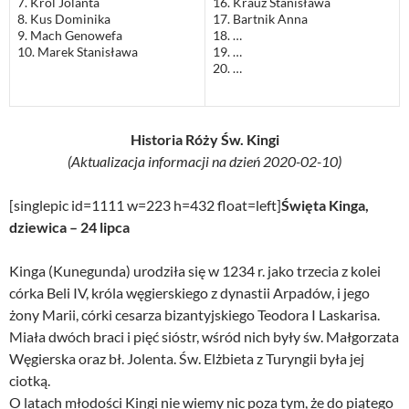
7. Król Jolanta
16. Krauz Stanisława
8. Kus Dominika
17. Bartnik Anna
9. Mach Genowefa
18. …
10. Marek Stanisława
19. …
20. …
Historia Róży Św. Kingi
(Aktualizacja informacji na dzień 2020-02-10)
[singlepic id=1111 w=223 h=432 float=left]
Święta Kinga,
dziewica – 24 lipca
Kinga (Kunegunda) urodziła się w 1234 r. jako trzecia z kolei
córka Beli IV, króla węgierskiego z dynastii Arpadów, i jego
żony Marii, córki cesarza bizantyjskiego Teodora I Laskarisa.
Miała dwóch braci i pięć sióstr, wśród nich były św. Małgorzata
Węgierska oraz bł. Jolenta. Św. Elżbieta z Turyngii była jej
ciotką.
O latach młodości Kingi nie wiemy nic poza tym, że do piątego