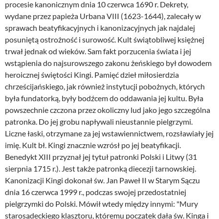
procesie kanonicznym dnia 10 czerwca 1690 r. Dekrety,
wydane przez papieża Urbana VIII (1623-1644), zalecały w
sprawach beatyfikacyjnych i kanonizacyjnych jak najdalej
posuniętą ostrożność i surowość. Kult świątobliwej księżnej
trwał jednak od wieków. Sam fakt porzucenia świata i jej
wstąpienia do najsurowszego zakonu żeńskiego był dowodem
heroicznej świętości Kingi. Pamięć dzieł miłosierdzia
chrześcijańskiego, jak również instytucji pobożnych, których
była fundatorką, były bodźcem do oddawania jej kultu. Była
powszechnie czczona przez okoliczny lud jako jego szczególna
patronka. Do jej grobu napływali nieustannie pielgrzymi.
Liczne łaski, otrzymane za jej wstawiennictwem, rozsławiały jej
imię. Kult bł. Kingi znacznie wzrósł po jej beatyfikacji.
Benedykt XIII przyznał jej tytuł patronki Polski i Litwy (31
sierpnia 1715 r.). Jest także patronką diecezji tarnowskiej.
Kanonizacji Kingi dokonał św. Jan Paweł II w Starym Sączu
dnia 16 czerwca 1999 r., podczas swojej przedostatniej
pielgrzymki do Polski. Mówił wtedy między innymi: "Mury
starosądeckiego klasztoru, któremu początek dała św. Kinga i