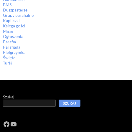
BMS
Duszpasterze
Grupy parafialne
Kapliczki
Księga gości
Misje
Ogłoszenia
Parafia
Parafiada
Pielgrzymka
Święta
Turki
Szukaj
SZUKAJ
Facebook
https://www.youtube.com/channel/U