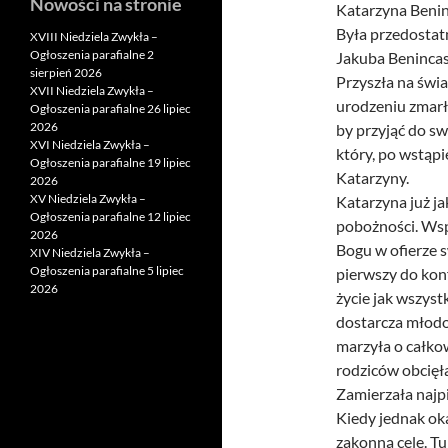
Nowości na stronie
Katarzyna Beninc
Była przedostatn
XVIII Niedziela Zwykła –
Ogłoszenia parafialne 2
Jakuba Benincasy
sierpień 2026
Przyszła na świat
XVII Niedziela Zwykła –
urodzeniu zmarła.
Ogłoszenia parafialne 26 lipiec
2026
by przyjąć do sw
XVI Niedziela Zwykła –
który, po wstąp
Ogłoszenia parafialne 19 lipiec
Katarzyny.
2026
XV Niedziela Zwykła –
Katarzyna już j
Ogłoszenia parafialne 12 lipiec
pobożności. Wspi
2026
Bogu w ofierze s
XIV Niedziela Zwykła –
Ogłoszenia parafialne 5 lipiec
pierwszy do konf
2026
życie jak wszystk
dostarcza młodo
marzyła o całko
rodziców obcięła
Zamierzała najp
Kiedy jednak oka
zakonną celę. Tu 