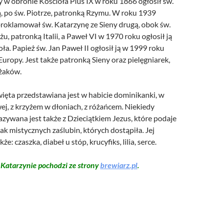
 w obronie Kościoła Pius IX w roku 1866 ogłosił św.
, po św. Piotrze, patronką Rzymu. W roku 1939
proklamował św. Katarzynę ze Sieny drugą, obok św.
żu, patronką Italii, a Paweł VI w 1970 roku ogłosił ją
a. Papież św. Jan Paweł II ogłosił ją w 1999 roku
ropy. Jest także patronką Sieny oraz pielęgniarek,
ażaków.
ięta przedstawiana jest w habicie dominikanki, w
ej, z krzyżem w dłoniach, z różańcem. Niekiedy
azywana jest także z Dzieciątkiem Jezus, które podaje
nak mistycznych zaślubin, których dostąpiła. Jej
że: czaszka, diabeł u stóp, krucyfiks, lilia, serce.
 Katarzynie pochodzi ze strony
brewiarz.pl
.