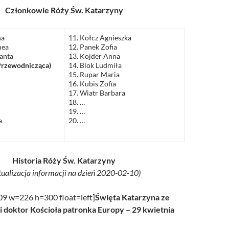
Członkowie Róży Św. Katarzyny
/UCeN8ciSo_a79igwmwNXx2qw
na
11. Kołcz Agnieszka
mea
12. Panek Zofia
lanta
13. Kojder Anna
Przewodnicząca)
14. Blok Ludmiła
15. Rupar Maria
16. Kubis Zofia
17. Wiatr Barbara
18. …
19. …
a
20. …
Historia Róży Św. Katarzyny
tualizacja informacji na dzień 2020-02-10)
109 w=226 h=300 float=left]
Święta Katarzyna ze
 i doktor Kościoła patronka Europy – 29 kwietnia