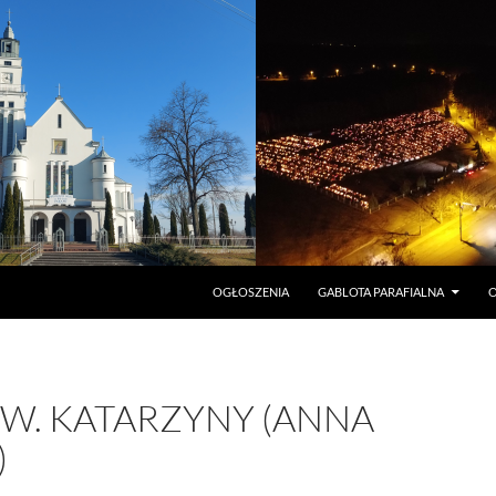
PRZEJDŹ DO TREŚCI
OGŁOSZENIA
GABLOTA PARAFIALNA
O
ŚW. KATARZYNY (ANNA
)