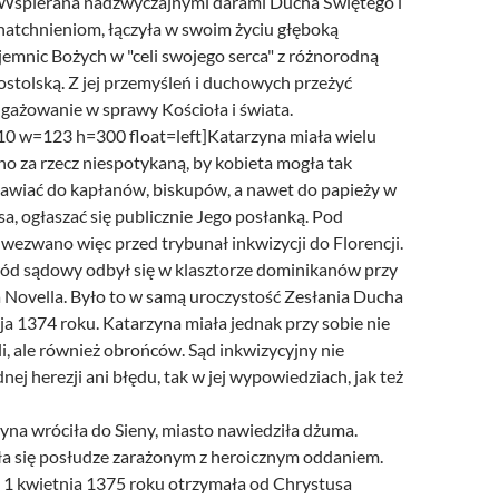
 Wspierana nadzwyczajnymi darami Ducha Świętego i
natchnieniom, łączyła w swoim życiu głęboką
jemnic Bożych w "celi swojego serca" z różnorodną
ostolską. Z jej przemyśleń i duchowych przeżyć
ngażowanie w sprawy Kościoła i świata.
110 w=123 h=300 float=left]Katarzyna miała wielu
 za rzecz niespotykaną, by kobieta mogła tak
wiać do kapłanów, biskupów, a nawet do papieży w
a, ogłaszać się publicznie Jego posłanką. Pod
 wezwano więc przed trybunał inkwizycji do Florencji.
ód sądowy odbył się w klasztorze dominikanów przy
a Novella. Było to w samą uroczystość Zesłania Ducha
a 1374 roku. Katarzyna miała jednak przy sobie nie
li, ale również obrońców. Sąd inkwizycyjny nie
nej herezji ani błędu, tak w jej wypowiedziach, jak też
yna wróciła do Sieny, miasto nawiedziła dżuma.
a się posłudze zarażonym z heroicznym oddaniem.
 1 kwietnia 1375 roku otrzymała od Chrystusa