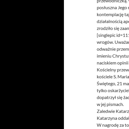
przewodniczką.
posłuszna Jego 
kontemplację ta
działalnością ap
zrodziło się zaa
[singlepic id=1
wrogów. Uważano
odważnie przema
imieniu Chrystus
naciskiem opinii
Kościelny przew
kościele S. Mari
Świętego, 21 maj
tylko oskarżycie
dopatrzył się żad
w jej pismach.
Zaledwie Katarz
Katarzyna oddał
W nagrodę za to