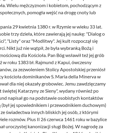
oła. Wielu mężczyznom i kobietom, pochodzącym z
społecznych, pomogła wejść na drogę cnoty lub
pania 29 kwietnia 1380 r. w Rzymie w wieku 33 lat.
obie trzy dzieła, które zawierają jej naukę: "Dialog o
", "Listy" oraz "Modlitwy". Jej kult rozpoczął się
rci. Nikt już nie wątpił, że była wybranką Bożą i
nościową dla Kościoła. Pan Bóg wsławił też jej grób
uż w roku 1383 bł. Rajmund z Kapui, ówczesny
anów, za zezwoleniem Stolicy Apostolskiej przeniósł
licy kościoła dominikanów S. Maria della Minerva w
wał dla niej okazały grobowiec. Jemu zawdzięczamy
 świętej Katarzyny ze Sieny", wydany również po
mund napisał go na podstawie osobistych kontaktów
ą (był jej spowiednikiem i przewodnikiem duchowym)
 ze świadectwa innych bliskich jej osób, z którymi
iele rozmów. Pius II 26 czerwca 1461 roku w bazylice
ał uroczystej kanonizacji sługi Bożej. W nagrodę za