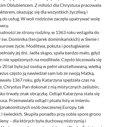
im Oblubieńcem. Z miłości dla Chrystusa pracowała
terem, okazując się dla wszystkich życzliwą i
ą do usług. W woli rodziców zaczęła upatrywać wolę
wcy.
udności ze strony rodziny, w 1363 roku wstąpiła do
 św. Dominika (tercjarek dominikańskich) w Sienie i
surowe życie. Modlitwa, pokuta i posługiwanie
niały jej dni. Jadła skąpo, spała bardzo mało, gdyż
zin nie spędzonych na modlitwie. Często biczowała się
 20 lat była już osobą w pełni ukształtowaną, wielką
ezus często ją nawiedzał sam lub ze swoją Matką.
awału 1367 roku, gdy Katarzyna spędzała czas na
, Chrystus Pan dokonał z nią mistycznych zaślubin,
jako trwały znak obrączkę. Odtąd Katarzyna stała się
sa. Przemawiała odtąd i pisała listy w imieniu
jznakomitszych osób ówczesnej Europy, tak
i świeckich. Skupiła ponadto przy sobie spore grono
Sieny – dla których była duchową mistrzynią i