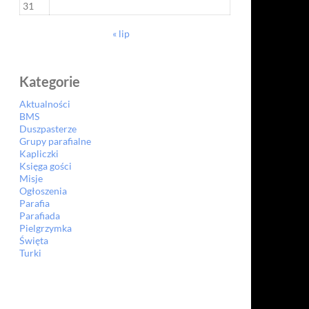
31
« lip
Kategorie
Aktualności
BMS
Duszpasterze
Grupy parafialne
Kapliczki
Księga gości
Misje
Ogłoszenia
Parafia
Parafiada
Pielgrzymka
Święta
Turki