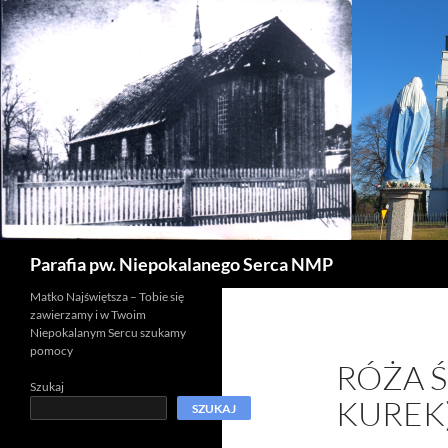
Szukaj
Parafia pw. Niepokalanego Serca NMP
Matko Najświętsza – Tobie się
zawierzamy i w Twoim
Niepokalanym Sercu szukamy
pomocy
RÓŻA 
Szukaj
KUREK
SZUKAJ