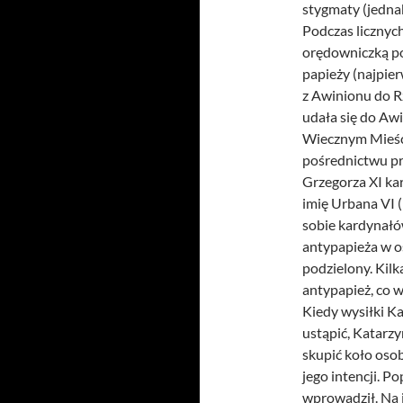
stygmaty (jednak
Podczas licznych
orędowniczką po
papieży (najpie
z Awinionu do R
udała się do Aw
Wiecznym Mieści
pośrednictwu pr
Grzegorza XI kar
imię Urbana VI 
sobie kardynałów
antypapieża w o
podzielony. Kilka
antypapież, co 
Kiedy wysiłki Ka
ustąpić, Katarzy
skupić koło oso
jego intencji. Po
wprowadził. Na 