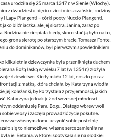
asa urodziła się 25 marca 1347 r. w Sienie (Włochy).
im z dwudziestu pięciu dzieci mieszczańskiej rodziny
 i Lapy Piangenti – córki poety Nuccio Piangenti.
 jako bliźniaczka, ale jej siostra, Janina, zaraz po
 Rodzina nie cierpiała biedy, skoro stać ją było na to,
ego grona sierotę po starszym bracie, Tomasza Fonte,
ieniu do dominikanów, był pierwszym spowiednikiem
ako kilkuletnia dziewczynka była przeniknięta duchem
erana Bożą łaską w wieku 7 lat (w 1354 r.) złożyła
woje dziewictwo. Kiedy miała 12 lat, doszło po raz
rontacji z matką, która chciała, by Katarzyna wiodła
ie jej koleżanki, by korzystała z przyjemności, jakich
ść. Katarzyna jednak już od wczesnej młodości
witym oddaniu się Panu Bogu. Dlatego wbrew woli
 sobie włosy i zaczęła prowadzić życie pokutne.
ierw we własnym domu uczynić sobie pustelnię.
zało się to niemożliwe, własne serce zamieniła na
była jej Betania, w której spotykała się na słodkiej