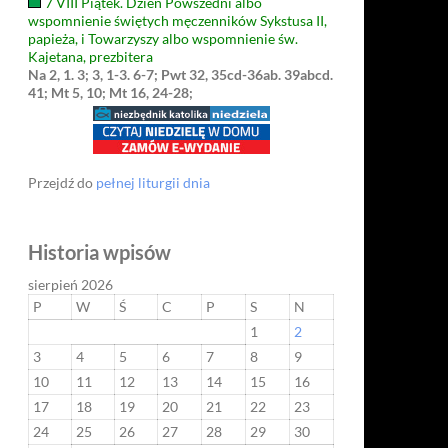
7 VIII Piątek. Dzień Powszedni albo
wspomnienie świętych męczenników Sykstusa II,
papieża, i Towarzyszy albo wspomnienie św.
Kajetana, prezbitera
Na 2, 1. 3; 3, 1-3. 6-7; Pwt 32, 35cd-36ab. 39abcd.
41; Mt 5, 10; Mt 16, 24-28;
Przejdź do
pełnej liturgii dnia
Historia wpisów
sierpień 2026
P
W
Ś
C
P
S
N
1
2
3
4
5
6
7
8
9
10
11
12
13
14
15
16
17
18
19
20
21
22
23
24
25
26
27
28
29
30