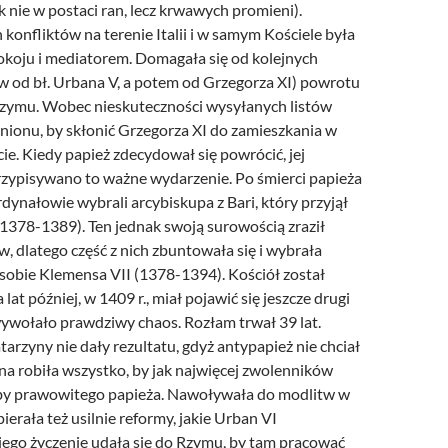
 nie w postaci ran, lecz krwawych promieni).
 konfliktów na terenie Italii i w samym Kościele była
koju i mediatorem. Domagała się od kolejnych
rw od bł. Urbana V, a potem od Grzegorza XI) powrotu
zymu. Wobec nieskuteczności wysyłanych listów
inionu, by skłonić Grzegorza XI do zamieszkania w
e. Kiedy papież zdecydował się powrócić, jej
zypisywano to ważne wydarzenie. Po śmierci papieża
dynałowie wybrali arcybiskupa z Bari, który przyjął
(1378-1389). Ten jednak swoją surowością zraził
, dlatego część z nich zbuntowała się i wybrała
sobie Klemensa VII (1378-1394). Kościół został
 lat później, w 1409 r., miał pojawić się jeszcze drugi
wywołało prawdziwy chaos. Rozłam trwał 39 lat.
tarzyny nie dały rezultatu, gdyż antypapież nie chciał
na robiła wszystko, by jak najwięcej zwolenników
by prawowitego papieża. Nawoływała do modlitw w
pierała też usilnie reformy, jakie Urban VI
jego życzenie udała się do Rzymu, by tam pracować