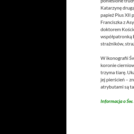
poniesione trudy
Katarzynę drugą
papież Pius XII 
Franciszka z Asy
doktorem Kościoł
współpatronką Eu
strażników, str
W ikonografii Św
koronie cierniow
trzyma tiarę. Uk
jej pierścień – z
atrybutami są tak
Informacja o Św.