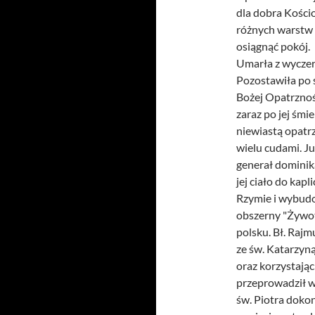
dla dobra Kości
różnych warstw 
osiągnąć pokój.
Umarła z wyczer
Pozostawiła po s
Bożej Opatrzności
zaraz po jej śmie
niewiastą opatrz
wielu cudami. J
generał dominik
jej ciało do kap
Rzymie i wybudo
obszerny "Żywot
polsku. Bł. Raj
ze św. Katarzyn
oraz korzystając
przeprowadził w
św. Piotra dokon