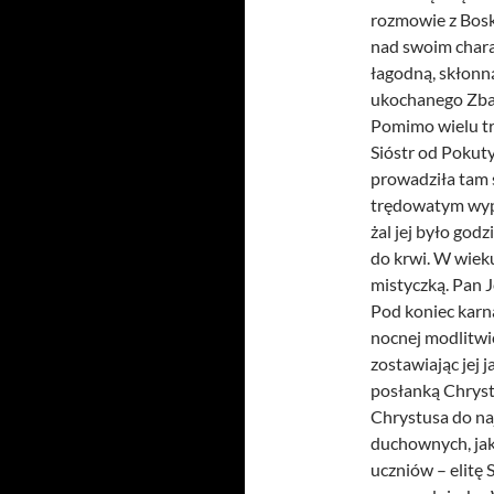
rozmowie z Bosk
nad swoim charak
łagodną, skłonn
ukochanego Zba
Pomimo wielu tr
Sióstr od Pokuty
prowadziła tam 
trędowatym wypeł
żal jej było god
do krwi. W wieku
mistyczką. Pan J
Pod koniec karn
nocnej modlitwie
zostawiając jej 
posłanką Chrystu
Chrystusa do na
duchownych, jak 
uczniów – elitę 