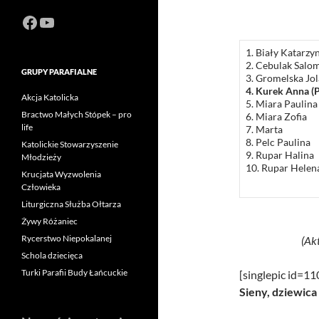
Facebook
https://www.youtube.com/channel
1. Biały Katarzy
2. Cebulak Salo
GRUPY PARAFIALNE
3. Gromelska Jo
4. Kurek Anna (
Akcja Katolicka
5. Miara Paulina
Bractwo Małych Stópek – pro
6. Miara Zofia
life
7. Marta
8. Pelc Paulina
Katolickie Stowarzyszenie
9. Rupar Halina
Młodzieży
10. Rupar Helen
Krucjata Wyzwolenia
Człowieka
Liturgiczna Służba Ołtarza
Żywy Różaniec
Rycerstwo Niepokalanej
(Ak
Schola dziecięca
Turki Parafii Budy Łańcuckie
[singlepic id=1
Sieny, dziewica