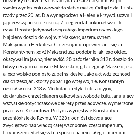
obwołały cesarzem Konstantyna. Cesarz natychmiast po
swoim wyniesieniu wezwał do siebie matkę. Odtąd dzielił z nią
rządy przez 20 lat. Dla wynagrodzenia Helenie krzywd, uczynił
ją pierwszą po sobie osobą. Z biegiem lat pokonał swoich
rywali i został jedynowładcą całego imperium rzymskiego.
Najpierw doszło do wojny z Maksencjuszem, synem
Maksymiana Herkulesa. Chrześcijanie opowiedzieli się za
Konstantynem, gdyż Maksencjusz, podobnie jak jego ojciec,
okazywał im jawną nienawiść. 28 października 312 r. doszło do
bitwy o Rzym na moście Milwińskim, gdzie zginął Maksencjusz,
a jego wojsko poniosło zupełną klęskę. Jako akt wdzięczności
dla chrześcijan, którzy poparli go w tej wojnie, Konstantyn
ogłosił w roku 313 w Mediolanie edykt tolerancyjny,
deklarujący chrześcijanom całkowitą swobodę kultu, anulujący
wszystkie dotychczasowe dekrety prześladowcze, wymierzone
przeciwko Kościołowi. Po tym zwycięstwie Konstantyn
przeniósł się do Rzymu. W 323 r. odniósł decydujące
zwycięstwo nad władcą całej wschodniej części imperium,
Licyniuszem. Stał się w ten sposób panem całego imperium