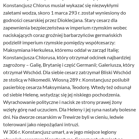
Konstancjusz Chlorus musiał wykazać się niezwykłymi
zaletami wodza, skoro 1 marca 293 r. został wyniesiony do
godności cesarskiej przez Dioklecjana. Stary cesarz dla
zapewnienia bezpieczeństwa w imperium rzymskim wobec
naciskających coraz groźniej barbarzyńców germańskich
podzielił imperium rzymskie pomiędzy współcesarzy:
Maksymiana Herkulesa, któremu oddał w zarząd Italię;
Konstancjusza Chlorusa, który otrzymał odcinek najbardziej
zagrożony – Galię, Brytanię i część Germanii; Galeriusza, który
otrzymał Wschód. Dla siebie cesarz zatrzymał Bliski Wschód
ze stolicą w Nikomedii. Wiosną 289 r. Konstancjusz poślubił
pasierbicę cesarza Maksymiana, Teodorę. Wtedy też odsunął
od siebie Helenę, wstydząc się jej niskiego pochodzenia.
Wyrachowanie polityczne i nacisk ze strony prawej żony
wzięły górę nad uczuciem. Dla Heleny i jej syna nastały bolesne
dni. Na dworze cesarskim w Trewirze byli w cieniu, ledwie
tolerowani jako niepożądani intruzi.
W 306 r. Konstancjusz umarł, a w jego miejsce legiony