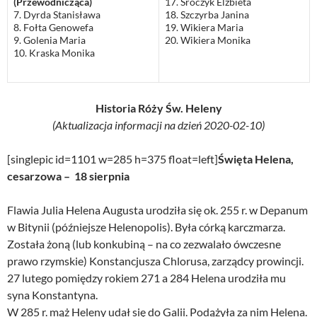
(Przewodnicząca)
17. Sroczyk Elżbieta
7. Dyrda Stanisława
18. Szczyrba Janina
8. Fołta Genowefa
19. Wikiera Maria
9. Golenia Maria
20. Wikiera Monika
10. Kraska Monika
Historia Róży Św. Heleny
(Aktualizacja informacji na dzień 2020-02-10)
[singlepic id=1101 w=285 h=375 float=left]
Święta Helena,
cesarzowa – 18 sierpnia
Flawia Julia Helena Augusta urodziła się ok. 255 r. w Depanum
w Bitynii (późniejsze Helenopolis). Była córką karczmarza.
Została żoną (lub konkubiną – na co zezwalało ówczesne
prawo rzymskie) Konstancjusza Chlorusa, zarządcy prowincji.
27 lutego pomiędzy rokiem 271 a 284 Helena urodziła mu
syna Konstantyna.
W 285 r. mąż Heleny udał się do Galii. Podążyła za nim Helena.