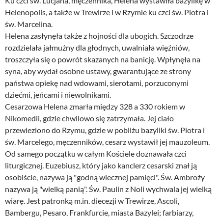
Ku czci św. Lucjana, męczennika, Helena wystawiła bazylikę w
Helenopolis, a także w Trewirze i w Rzymie ku czci św. Piotra i
św. Marcelina.
Helena zasłynęła także z hojności dla ubogich. Szczodrze
rozdzielała jałmużny dla głodnych, uwalniała więźniów,
troszczyła się o powrót skazanych na banicję. Wpłynęła na
syna, aby wydał osobne ustawy, gwarantujące ze strony
państwa opiekę nad wdowami, sierotami, porzuconymi
dziećmi, jeńcami i niewolnikami.
Cesarzowa Helena zmarła między 328 a 330 rokiem w
Nikomedii, gdzie chwilowo się zatrzymała. Jej ciało
przewieziono do Rzymu, gdzie w pobliżu bazyliki św. Piotra i
św. Marcelego, męczenników, cesarz wystawił jej mauzoleum.
Od samego początku w całym Kościele doznawała czci
liturgicznej. Euzebiusz, który jako kanclerz cesarski znał ją
osobiście, nazywa ją "godną wiecznej pamięci". Św. Ambroży
nazywa ją "wielką panią". Św. Paulin z Noli wychwala jej wielką
wiarę. Jest patronką m.in. diecezji w Trewirze, Ascoli,
Bambergu, Pesaro, Frankfurcie, miasta Bazylei; farbiarzy,