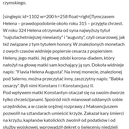
rzymskiego.
[singlepic id=1102 w=200 h=258 float=right]Tymczasem
Helena – prawdopodobnie około roku 315 – przyjęła chrzest.
W roku 324 Helena otrzymała od syna najwyższy tytuł
"najszlachetniejszej niewiasty" i "augusty", czyli cesarzowej, jak
też związane z tym tytułem honory. W znalezionych monetach
z owych czasów widnieje popiersie cesarza z popiersiem
Heleny, jego matki. Jej głowę zdobi korona-diadem, który
nałożył na głowę matki sam kochający ją syn. Dokoła widnieje
napis: "Flavia Helena Augusta". Na innej monecie, znalezionej
pod Salerno, można przeczytać inny, zaszczytny napis: "Babka
cesarzy". Byli nimi Konstans I i Konstancjusz II.
Pod wpływem matki Konstantyn otaczał się na swoim dworze
tylko chrześcijanami. Spośród nich mianował oddanych sobie
urzędników, a w czasie orężnej rozprawy z Maksencjuszem
pozwolił na sztandarach umieścić krzyże. Zakazał kary śmierci
na krzyżu, kapłanów katolickich zwolnił od podatków i od
służby wojskowej, wprowadził dekret o święceniu niedzieli