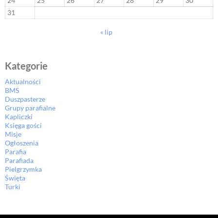
24
25
26
27
28
29
30
31
« lip
Kategorie
Aktualności
BMS
Duszpasterze
Grupy parafialne
Kapliczki
Księga gości
Misje
Ogłoszenia
Parafia
Parafiada
Pielgrzymka
Święta
Turki