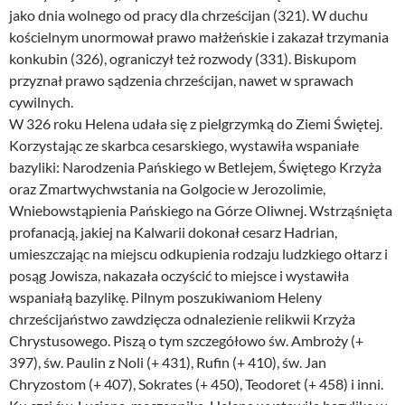
jako dnia wolnego od pracy dla chrześcijan (321). W duchu
kościelnym unormował prawo małżeńskie i zakazał trzymania
konkubin (326), ograniczył też rozwody (331). Biskupom
przyznał prawo sądzenia chrześcijan, nawet w sprawach
cywilnych.
W 326 roku Helena udała się z pielgrzymką do Ziemi Świętej.
Korzystając ze skarbca cesarskiego, wystawiła wspaniałe
bazyliki: Narodzenia Pańskiego w Betlejem, Świętego Krzyża
oraz Zmartwychwstania na Golgocie w Jerozolimie,
Wniebowstąpienia Pańskiego na Górze Oliwnej. Wstrząśnięta
profanacją, jakiej na Kalwarii dokonał cesarz Hadrian,
umieszczając na miejscu odkupienia rodzaju ludzkiego ołtarz i
posąg Jowisza, nakazała oczyścić to miejsce i wystawiła
wspaniałą bazylikę. Pilnym poszukiwaniom Heleny
chrześcijaństwo zawdzięcza odnalezienie relikwii Krzyża
Chrystusowego. Piszą o tym szczegółowo św. Ambroży (+
397), św. Paulin z Noli (+ 431), Rufin (+ 410), św. Jan
Chryzostom (+ 407), Sokrates (+ 450), Teodoret (+ 458) i inni.