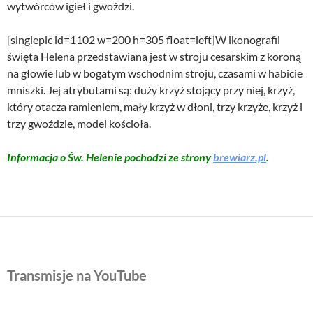
wytwórców igieł i gwoździ.
[singlepic id=1102 w=200 h=305 float=left]W ikonografii
święta Helena przedstawiana jest w stroju cesarskim z koroną
na głowie lub w bogatym wschodnim stroju, czasami w habicie
mniszki. Jej atrybutami są: duży krzyż stojący przy niej, krzyż,
który otacza ramieniem, mały krzyż w dłoni, trzy krzyże, krzyż i
trzy gwoździe, model kościoła.
Informacja o Św. Helenie pochodzi ze strony
brewiarz.pl
.
Transmisje na YouTube