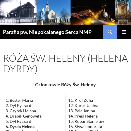
Szukaj
Parafia pw. Niepokalanego Serca NMP
PRZEJDŹ
MENU
DO
GŁÓWN
TREŚCI
RÓŻA ŚW. HELENY (HELENA
DYRDY)
Członkowie Róży Św. Heleny
1. Bester Maria
11. Król Zofia
2. Dyl Ryszard
12. Kurek Janina
3. Czyrek Helena
13. Pelc Janina
4. Drabik Genowefa
14. Preis Helena
5. Dyl Ryszard
15. Rupar Stanisław
6. Dyrda Helena
16. Słysz Honorata