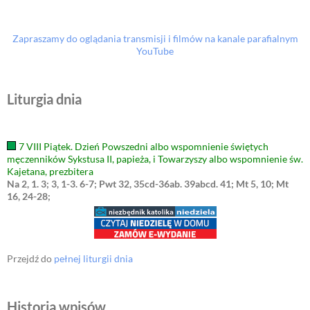
Zapraszamy do oglądania transmisji i filmów na kanale parafialnym
YouTube
Liturgia dnia
7 VIII Piątek. Dzień Powszedni albo wspomnienie świętych
męczenników Sykstusa II, papieża, i Towarzyszy albo wspomnienie św.
Kajetana, prezbitera
Na 2, 1. 3; 3, 1-3. 6-7; Pwt 32, 35cd-36ab. 39abcd. 41; Mt 5, 10; Mt
16, 24-28;
Przejdź do
pełnej liturgii dnia
Historia wpisów