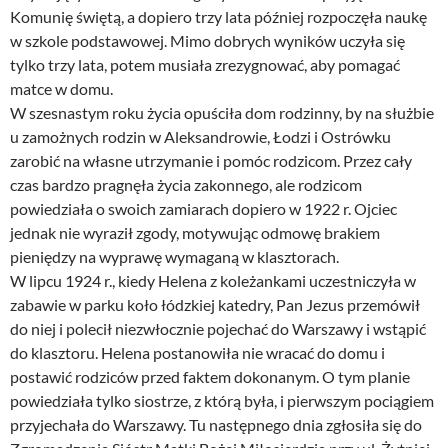
Komunię świętą, a dopiero trzy lata później rozpoczęła naukę
w szkole podstawowej. Mimo dobrych wyników uczyła się
tylko trzy lata, potem musiała zrezygnować, aby pomagać
matce w domu.
W szesnastym roku życia opuściła dom rodzinny, by na służbie
u zamożnych rodzin w Aleksandrowie, Łodzi i Ostrówku
zarobić na własne utrzymanie i pomóc rodzicom. Przez cały
czas bardzo pragnęła życia zakonnego, ale rodzicom
powiedziała o swoich zamiarach dopiero w 1922 r. Ojciec
jednak nie wyraził zgody, motywując odmowę brakiem
pieniędzy na wyprawę wymaganą w klasztorach.
W lipcu 1924 r., kiedy Helena z koleżankami uczestniczyła w
zabawie w parku koło łódzkiej katedry, Pan Jezus przemówił
do niej i polecił niezwłocznie pojechać do Warszawy i wstąpić
do klasztoru. Helena postanowiła nie wracać do domu i
postawić rodziców przed faktem dokonanym. O tym planie
powiedziała tylko siostrze, z którą była, i pierwszym pociągiem
przyjechała do Warszawy. Tu następnego dnia zgłosiła się do