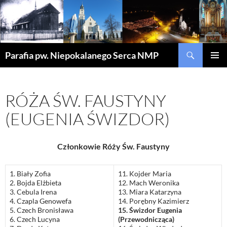
Szukaj
Parafia pw. Niepokalanego Serca NMP
PRZEJDŹ
MENU
DO
GŁÓWN
TREŚCI
RÓŻA ŚW. FAUSTYNY
(EUGENIA ŚWIZDOR)
Członkowie Róży Św. Faustyny
1. Biały Zofia
11. Kojder Maria
2. Bojda Elżbieta
12. Mach Weronika
3. Cebula Irena
13. Miara Katarzyna
4. Czapla Genowefa
14. Porębny Kazimierz
5. Czech Bronisława
15. Świzdor Eugenia
6. Czech Lucyna
(Przewodnicząca)