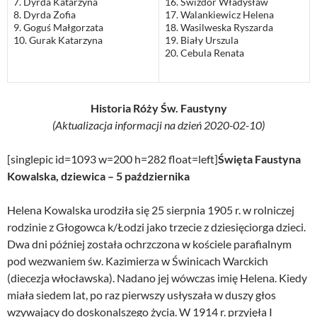
7. Dyrda Katarzyna
16. Świzdor Władysław
8. Dyrda Zofia
17. Walankiewicz Helena
9. Goguś Małgorzata
18. Wasilweska Ryszarda
10. Gurak Katarzyna
19. Biały Urszula
20. Cebula Renata
Historia Róży Św. Faustyny
(Aktualizacja informacji na dzień 2020-02-10)
[singlepic id=1093 w=200 h=282 float=left]
Święta Faustyna
Kowalska, dziewica – 5 października
Helena Kowalska urodziła się 25 sierpnia 1905 r. w rolniczej
rodzinie z Głogowca k/Łodzi jako trzecie z dziesięciorga dzieci.
Dwa dni później została ochrzczona w kościele parafialnym
pod wezwaniem św. Kazimierza w Świnicach Warckich
(diecezja włocławska). Nadano jej wówczas imię Helena. Kiedy
miała siedem lat, po raz pierwszy usłyszała w duszy głos
wzywający do doskonalszego życia. W 1914 r. przyjęła I