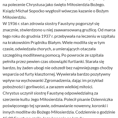
na polecenie Chrystusa jako święto Miłosierdzia Bożego.
Ksiądz Michał Sopoćko wygłosił wówczas kazanie o Bożym
Miłosierdziu.
W 1936 r. stan zdrowia siostry Faustyny pogorszył się
znacznie, stwierdzono u niej zaawansowaną gruźlicę. Od marca
tego roku do grudnia 1937 r. przebywała na leczeniu w szpitalu
na krakowskim Prądniku Białym. Wiele modliła się w tym
czasie, odwiedzała chorych, a umierających otaczała
szczególną modlitewną pomocą. Po powrocie ze szpitala
pełniła przez pewien czas obowiązki furtianki. Starała się
bardzo, by żaden ubogi nie odszedł bez najmniejszego choćby
wsparcia od furty klasztornej. Wywierała bardzo pozytywny
wpływ na wychowanki Zgromadzenia, dając im przykład
pobożności i gorliwości, a zarazem wielkiej miłości.
Chrystus uczynił siostrę Faustynę odpowiedzialną za
szerzenie kultu Jego Miłosierdzia. Polecił pisanie Dzienniczka
poświęconego tej sprawie, odmawianie nowenny, koronki i
innych modlitw do Bożego Miłosierdzia. Codziennie o godzinie