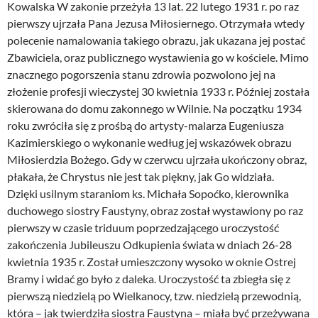
Kowalska W zakonie przeżyła 13 lat. 22 lutego 1931 r. po raz
pierwszy ujrzała Pana Jezusa Miłosiernego. Otrzymała wtedy
polecenie namalowania takiego obrazu, jak ukazana jej postać
Zbawiciela, oraz publicznego wystawienia go w kościele. Mimo
znacznego pogorszenia stanu zdrowia pozwolono jej na
złożenie profesji wieczystej 30 kwietnia 1933 r. Później została
skierowana do domu zakonnego w Wilnie. Na początku 1934
roku zwróciła się z prośbą do artysty-malarza Eugeniusza
Kazimierskiego o wykonanie według jej wskazówek obrazu
Miłosierdzia Bożego. Gdy w czerwcu ujrzała ukończony obraz,
płakała, że Chrystus nie jest tak piękny, jak Go widziała.
Dzięki usilnym staraniom ks. Michała Sopoćko, kierownika
duchowego siostry Faustyny, obraz został wystawiony po raz
pierwszy w czasie triduum poprzedzającego uroczystość
zakończenia Jubileuszu Odkupienia świata w dniach 26-28
kwietnia 1935 r. Został umieszczony wysoko w oknie Ostrej
Bramy i widać go było z daleka. Uroczystość ta zbiegła się z
pierwszą niedzielą po Wielkanocy, tzw. niedzielą przewodnią,
która – jak twierdziła siostra Faustyna – miała być przeżywana