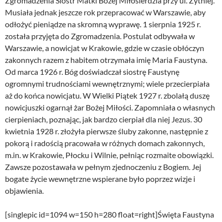
Zgromadzenia Sióstr Matki Bożej Miłosierdzia przy ul. Żytniej.
Musiała jednak jeszcze rok przepracować w Warszawie, aby
odłożyć pieniądze na skromną wyprawę. 1 sierpnia 1925 r.
została przyjęta do Zgromadzenia. Postulat odbywała w
Warszawie, a nowicjat w Krakowie, gdzie w czasie obłóczyn
zakonnych razem z habitem otrzymała imię Maria Faustyna.
Od marca 1926 r. Bóg doświadczał siostrę Faustynę
ogromnymi trudnościami wewnętrznymi; wiele przecierpiała
aż do końca nowicjatu. W Wielki Piątek 1927 r. zbolałą duszę
nowicjuszki ogarnął żar Bożej Miłości. Zapomniała o własnych
cierpieniach, poznając, jak bardzo cierpiał dla niej Jezus. 30
kwietnia 1928 r. złożyła pierwsze śluby zakonne, następnie z
pokorą i radością pracowała w różnych domach zakonnych,
m.in. w Krakowie, Płocku i Wilnie, pełniąc rozmaite obowiązki.
Zawsze pozostawała w pełnym zjednoczeniu z Bogiem. Jej
bogate życie wewnętrzne wspierane było poprzez wizje i
objawienia.
[singlepic id=1094 w=150 h=280 float=right]Święta Faustyna