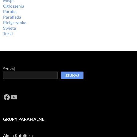
Misje
Ogłoszenia
Parafia
Parafiada
Pielgrzymka
Święta
Turki
Szukaj
SZUKAJ
Facebook
https://www.youtube.com/channel/U
GRUPY PARAFIALNE
Akcja Katolicka