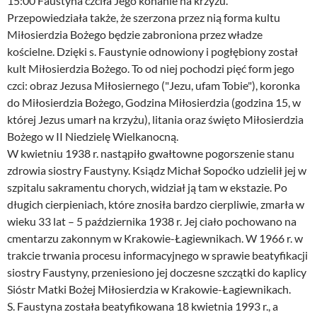
15:00 Faustyna czciła Jego konanie na krzyżu.
Przepowiedziała także, że szerzona przez nią forma kultu
Miłosierdzia Bożego będzie zabroniona przez władze
kościelne. Dzięki s. Faustynie odnowiony i pogłębiony został
kult Miłosierdzia Bożego. To od niej pochodzi pięć form jego
czci: obraz Jezusa Miłosiernego ("Jezu, ufam Tobie"), koronka
do Miłosierdzia Bożego, Godzina Miłosierdzia (godzina 15, w
której Jezus umarł na krzyżu), litania oraz święto Miłosierdzia
Bożego w II Niedzielę Wielkanocną.
W kwietniu 1938 r. nastąpiło gwałtowne pogorszenie stanu
zdrowia siostry Faustyny. Ksiądz Michał Sopoćko udzielił jej w
szpitalu sakramentu chorych, widział ją tam w ekstazie. Po
długich cierpieniach, które znosiła bardzo cierpliwie, zmarła w
wieku 33 lat – 5 października 1938 r. Jej ciało pochowano na
cmentarzu zakonnym w Krakowie-Łagiewnikach. W 1966 r. w
trakcie trwania procesu informacyjnego w sprawie beatyfikacji
siostry Faustyny, przeniesiono jej doczesne szczątki do kaplicy
Sióstr Matki Bożej Miłosierdzia w Krakowie-Łagiewnikach.
S. Faustyna została beatyfikowana 18 kwietnia 1993 r., a