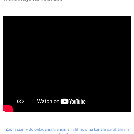
Zapraszamy do oglądania transmisji i filmów na kanale parafialnym