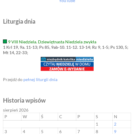
YouTube
Liturgia dnia
9 VIII Niedziela. Dziewiętnasta Niedziela zwykła
1 Krl 19, 9a. 11-13; Ps 85, 9ab-10. 11-12. 13-14; Rz 9, 1-5; Ps 130, 5;
Mt 14, 22-33;
Przejdź do
pełnej liturgii dnia
Historia wpisów
sierpień 2026
P
W
Ś
C
P
S
N
1
2
3
4
5
6
7
8
9