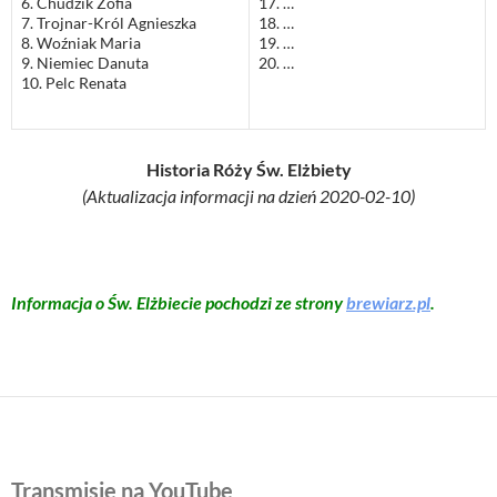
6. Chudzik Zofia
17. …
7. Trojnar-Król Agnieszka
18. …
8. Woźniak Maria
19. …
9. Niemiec Danuta
20. …
10. Pelc Renata
Historia Róży Św. Elżbiety
(Aktualizacja informacji na dzień 2020-02-10)
Informacja o Św. Elżbiecie pochodzi ze strony
brewiarz.pl
.
Transmisje na YouTube