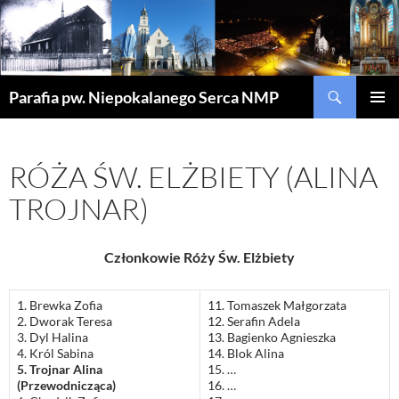
Szukaj
Parafia pw. Niepokalanego Serca NMP
PRZEJDŹ
MENU
DO
GŁÓWN
TREŚCI
RÓŻA ŚW. ELŻBIETY (ALINA
TROJNAR)
Członkowie Róży Św. Elżbiety
1. Brewka Zofia
11. Tomaszek Małgorzata
2. Dworak Teresa
12. Serafin Adela
3. Dyl Halina
13. Bagienko Agnieszka
4. Król Sabina
14. Blok Alina
5. Trojnar Alina
15. …
(Przewodnicząca)
16. …