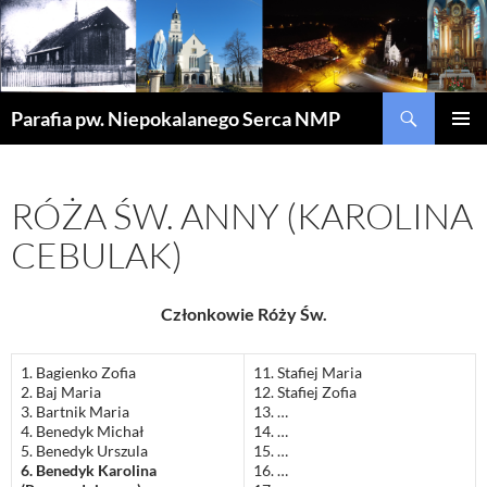
Szukaj
Parafia pw. Niepokalanego Serca NMP
PRZEJDŹ
MENU
DO
GŁÓWN
TREŚCI
RÓŻA ŚW. ANNY (KAROLINA
CEBULAK)
Członkowie Róży Św.
1. Bagienko Zofia
11. Stafiej Maria
2. Baj Maria
12. Stafiej Zofia
3. Bartnik Maria
13. …
4. Benedyk Michał
14. …
5. Benedyk Urszula
15. …
6. Benedyk Karolina
16. …