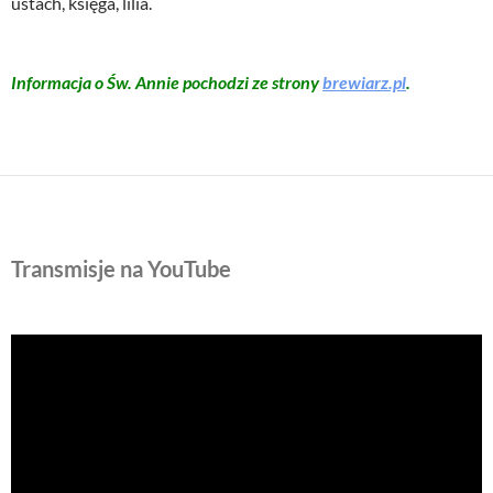
ustach, księga, lilia.
Informacja o Św. Annie pochodzi ze strony
brewiarz.pl
.
Transmisje na YouTube