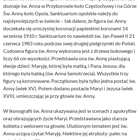
doznaje św. Anna w Przyborowie koło Częstochowy i na Górze
Św. Anny koło Opola. Sanktuarium opolskie należy do
najsłynniejszych w świecie – tak dalece, że figura św. Anny
doczekała się uroczystej koronacji papieskimi koronami 14
września 1910 r. Sanktuarium to nawiedził św. Jan Paweł II 21
czerwca 1983 roku podczas swej drugiej pielgrzymki do Polski.
Cudowna figura św. Anny wykonana jest z drzewa bukowego i
liczy 66 cm wysokości. Przedstawia ona św. Annę piastującą
dwoje dzieci: Maryję, której była matką, i Pana Jezusa, dla
którego była babką (św. Anna Samotrzecia). Wszystkie trzy
figury są koronowane. Początkowo była tylko jedna postać św.
Anny (wiek XV). Potem dodano postacie Maryi i Jezusa (wiek
XVII), umieszczając je przy głowie św. Anny.
W ikonografii św. Anna ukazywana jest w scenach z apokryfów
oraz obrazujących życie Maryi. Przedstawiana jako starsza
kobieta z welonem na głowie. Ulubionym tematem jest św.
Anna ucząca czytać Maryję. Niektóre jej atrybuty: palec na