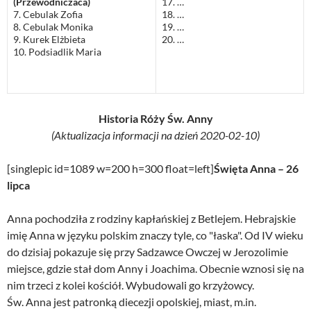
(Przewodniczaca)
17. …
7. Cebulak Zofia
18. …
8. Cebulak Monika
19. …
9. Kurek Elżbieta
20. …
10. Podsiadlik Maria
Historia Róży Św. Anny
(Aktualizacja informacji na dzień 2020-02-10)
[singlepic id=1089 w=200 h=300 float=left]
Święta Anna – 26
lipca
Anna pochodziła z rodziny kapłańskiej z Betlejem. Hebrajskie
imię Anna w języku polskim znaczy tyle, co "łaska". Od IV wieku
do dzisiaj pokazuje się przy Sadzawce Owczej w Jerozolimie
miejsce, gdzie stał dom Anny i Joachima. Obecnie wznosi się na
nim trzeci z kolei kościół. Wybudowali go krzyżowcy.
Św. Anna jest patronką diecezji opolskiej, miast, m.in.