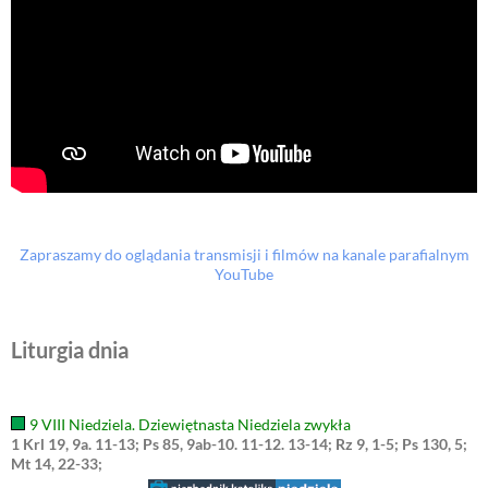
Zapraszamy do oglądania transmisji i filmów na kanale parafialnym
YouTube
Liturgia dnia
9 VIII Niedziela. Dziewiętnasta Niedziela zwykła
1 Krl 19, 9a. 11-13; Ps 85, 9ab-10. 11-12. 13-14; Rz 9, 1-5; Ps 130, 5;
Mt 14, 22-33;