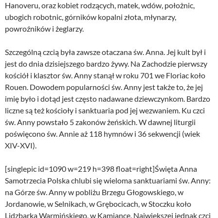
Hanoveru, oraz kobiet rodzących, matek, wdów, położnic,
ubogich robotnic, górników kopalni złota, młynarzy,
powroźników i żeglarzy.
Szczególną czcią była zawsze otaczana św. Anna. Jej kult był i
jest do dnia dzisiejszego bardzo żywy. Na Zachodzie pierwszy
kościół i klasztor św. Anny stanął w roku 701 we Floriac koło
Rouen. Dowodem popularności św. Anny jest także to, że jej
imię było i dotąd jest często nadawane dziewczynkom. Bardzo
liczne są też kościoły i sanktuaria pod jej wezwaniem. Ku czci
św. Anny powstało 5 zakonów żeńskich. W dawnej liturgii
poświęcono św. Annie aż 118 hymnów i 36 sekwencji (wiek
XIV-XVI).
[singlepic id=1090 w=219 h=398 float=right]Święta Anna
Samotrzecia Polska chlubi się wieloma sanktuariami św. Anny:
na Górze św. Anny w pobliżu Brzegu Głogowskiego, w
Jordanowie, w Selnikach, w Grębocicach, w Stoczku koło
Lidzbarka Warmińskiego, w Kamiance. Największej jednak czci