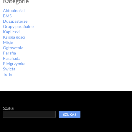
Kategorie
Aktualności
BMS
Duszpasterze
Grupy parafialne
Kapliczki
Księga gości
Misje
Ogłoszenia
Parafia
Parafiada
Pielgrzymka
Święta
Turki
Szukaj
SZUKAJ