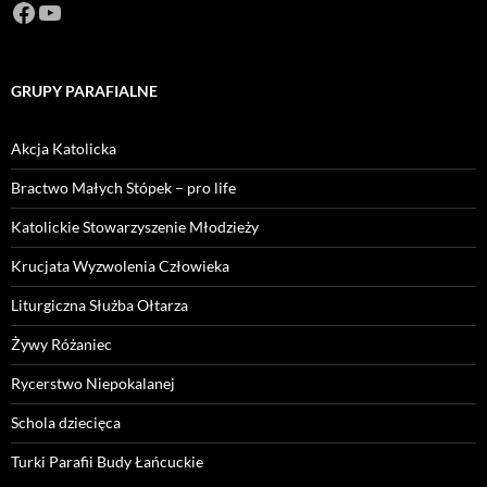
Facebook
https://www.youtube.com/channel/U
GRUPY PARAFIALNE
Akcja Katolicka
Bractwo Małych Stópek – pro life
Katolickie Stowarzyszenie Młodzieży
Krucjata Wyzwolenia Człowieka
Liturgiczna Służba Ołtarza
Żywy Różaniec
Rycerstwo Niepokalanej
Schola dziecięca
Turki Parafii Budy Łańcuckie