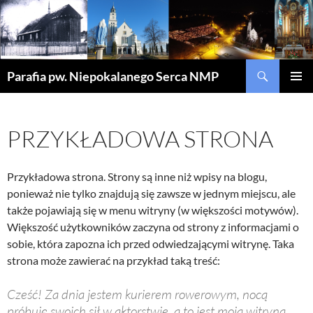
Szukaj
Parafia pw. Niepokalanego Serca NMP
PRZEJDŹ
MENU
DO
GŁÓWN
TREŚCI
PRZYKŁADOWA STRONA
Przykładowa strona. Strony są inne niż wpisy na blogu,
ponieważ nie tylko znajdują się zawsze w jednym miejscu, ale
także pojawiają się w menu witryny (w większości motywów).
Większość użytkowników zaczyna od strony z informacjami o
sobie, która zapozna ich przed odwiedzającymi witrynę. Taka
strona może zawierać na przykład taką treść:
Cześć! Za dnia jestem kurierem rowerowym, nocą
próbuję swoich sił w aktorstwie, a to jest moja witryna.