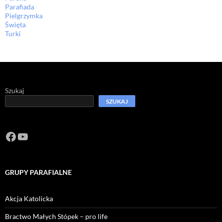
Parafiada
Pielgrzymka
Święta
Turki
Szukaj
SZUKAJ
Facebook
https://www.youtube.com/channel/U
GRUPY PARAFIALNE
Akcja Katolicka
Bractwo Małych Stópek – pro life