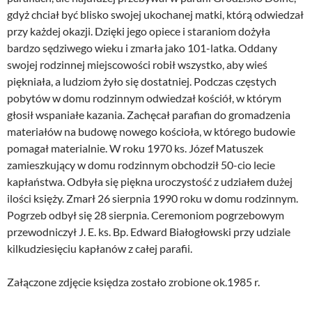
gdyż chciał być blisko swojej ukochanej matki, którą odwiedzał
przy każdej okazji. Dzięki jego opiece i staraniom dożyła
bardzo sędziwego wieku i zmarła jako 101-latka. Oddany
swojej rodzinnej miejscowości robił wszystko, aby wieś
piękniała, a ludziom żyło się dostatniej. Podczas częstych
pobytów w domu rodzinnym odwiedzał kościół, w którym
głosił wspaniałe kazania. Zachęcał parafian do gromadzenia
materiałów na budowę nowego kościoła, w którego budowie
pomagał materialnie. W roku 1970 ks. Józef Matuszek
zamieszkujący w domu rodzinnym obchodził 50-cio lecie
kapłaństwa. Odbyła się piękna uroczystość z udziałem dużej
ilości księży. Zmarł 26 sierpnia 1990 roku w domu rodzinnym.
Pogrzeb odbył się 28 sierpnia. Ceremoniom pogrzebowym
przewodniczył J. E. ks. Bp. Edward Białogłowski przy udziale
kilkudziesięciu kapłanów z całej parafii.
Załączone zdjęcie księdza zostało zrobione ok.1985 r.