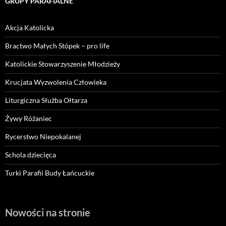
GRUPY PARAFIALNE
Akcja Katolicka
Bractwo Małych Stópek – pro life
Katolickie Stowarzyszenie Młodzieży
Krucjata Wyzwolenia Człowieka
Liturgiczna Służba Ołtarza
Żywy Różaniec
Rycerstwo Niepokalanej
Schola dziecięca
Turki Parafii Budy Łańcuckie
Nowości na stronie