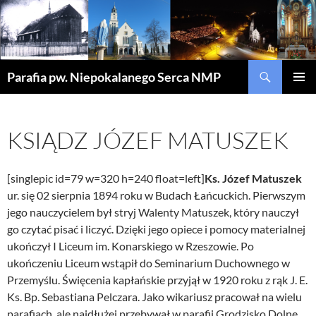
Szukaj
Parafia pw. Niepokalanego Serca NMP
PRZEJDŹ
MENU
DO
GŁÓWN
TREŚCI
KSIĄDZ JÓZEF MATUSZEK
[singlepic id=79 w=320 h=240 float=left]
Ks. Józef Matuszek
ur. się 02 sierpnia 1894 roku w Budach Łańcuckich. Pierwszym
jego nauczycielem był stryj Walenty Matuszek, który nauczył
go czytać pisać i liczyć. Dzięki jego opiece i pomocy materialnej
ukończył I Liceum im. Konarskiego w Rzeszowie. Po
ukończeniu Liceum wstąpił do Seminarium Duchownego w
Przemyślu. Święcenia kapłańskie przyjął w 1920 roku z rąk J. E.
Ks. Bp. Sebastiana Pelczara. Jako wikariusz pracował na wielu
parafiach, ale najdłużej przebywał w parafii Grodzisko Dolne,