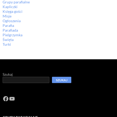
Grupy parafialne
Kapliczki
Księga gości
Misje
Ogłoszenia
Parafia
Parafiada
Pielgrzymka
Święta
Turki
Szukaj
SZUKAJ
Facebook
https://www.youtube.com/channel/U