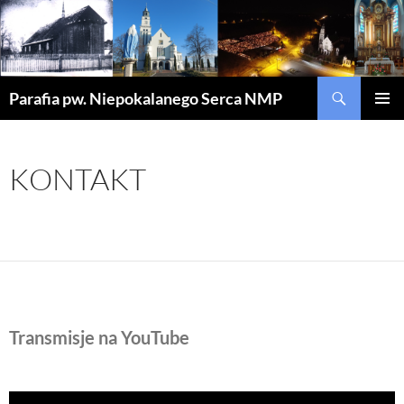
Szukaj
Parafia pw. Niepokalanego Serca NMP
PRZEJDŹ
MENU
DO
GŁÓWN
TREŚCI
KONTAKT
Transmisje na YouTube