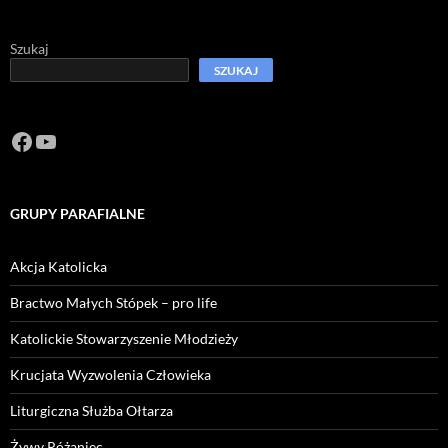
Szukaj
SZUKAJ
Facebook
https://www.youtube.com/channel/U
GRUPY PARAFIALNE
Akcja Katolicka
Bractwo Małych Stópek – pro life
Katolickie Stowarzyszenie Młodzieży
Krucjata Wyzwolenia Człowieka
Liturgiczna Służba Ołtarza
Żywy Różaniec