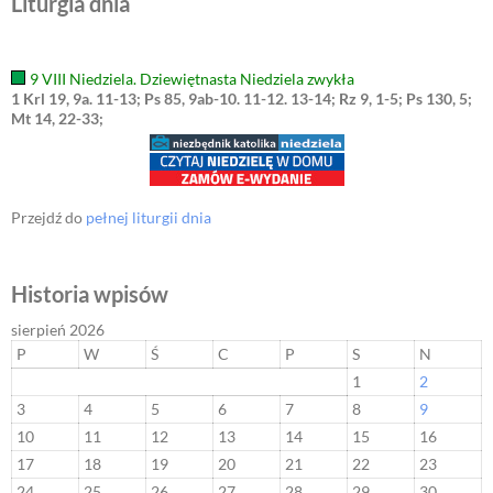
Liturgia dnia
9 VIII Niedziela. Dziewiętnasta Niedziela zwykła
1 Krl 19, 9a. 11-13; Ps 85, 9ab-10. 11-12. 13-14; Rz 9, 1-5; Ps 130, 5;
Mt 14, 22-33;
Przejdź do
pełnej liturgii dnia
Historia wpisów
sierpień 2026
P
W
Ś
C
P
S
N
1
2
3
4
5
6
7
8
9
10
11
12
13
14
15
16
17
18
19
20
21
22
23
24
25
26
27
28
29
30