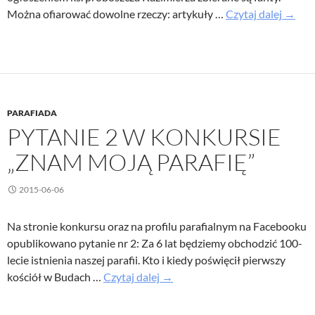
Parafi
Można ofiarować dowolne rzeczy: artykuły …
Czytaj dalej
→
2015
–
zbiórk
fantó
do
PARAFIADA
cegieł
PYTANIE 2 W KONKURSIE
„ZNAM MOJĄ PARAFIĘ”
2015-06-06
Na stronie konkursu oraz na profilu parafialnym na Facebooku
opublikowano pytanie nr 2: Za 6 lat będziemy obchodzić 100-
lecie istnienia naszej parafii. Kto i kiedy poświęcił pierwszy
Pytanie
kościół w Budach …
Czytaj dalej
→
2
w