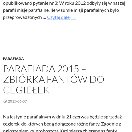
opublikowano pytanie nr 3: W roku 2012 odbyły się w naszej
parafii misje parafialne. Ile w sumie misji parafialnych było
Pytanie
przeprowadzonych …
Czytaj dalej
→
3
w
konkursie
„Znam
moją
PARAFIADA
parafię”
PARAFIADA 2015 –
ZBIÓRKA FANTÓW DO
CEGIEŁEK
2015-06-07
Na festynie parafialnym w dniu 21 czerwca będzie sprzedaż
cegiełek, do których będą dołączone różne fanty. Zgodnie z
ogłoszeniem ks. proboszcza Kazimierza zbierane są fanty.