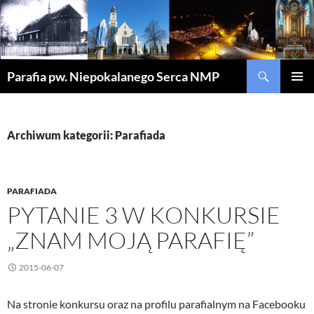
Szukaj
Parafia pw. Niepokalanego Serca NMP
PRZEJDŹ
MENU
DO
GŁÓWN
TREŚCI
Archiwum kategorii: Parafiada
PARAFIADA
PYTANIE 3 W KONKURSIE
„ZNAM MOJĄ PARAFIĘ”
2015-06-07
Na stronie konkursu oraz na profilu parafialnym na Facebooku