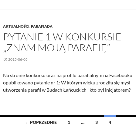
konkursie
„Znam
moją
AKTUALNOŚCI
,
PARAFIADA
parafię”
PYTANIE 1 W KONKURSIE
„ZNAM MOJĄ PARAFIĘ”
2015-06-05
Na stronie konkursu oraz na profilu parafialnym na Facebooku
opublikowano pytanie nr 1: W którym wieku zrodziła się myśl
utworzenia parafii w Budach Łańcuckich i kto był inicjatorem?
Nawigacja
← POPRZEDNIE
1
…
3
4
po