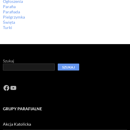
Ogłoszenia
Parafia
Parafiada
Pielgrzymka
Święta
Turki
Szukaj
SZUKAJ
Facebook
https://www.youtube.com/channel/U
GRUPY PARAFIALNE
Akcja Katolicka