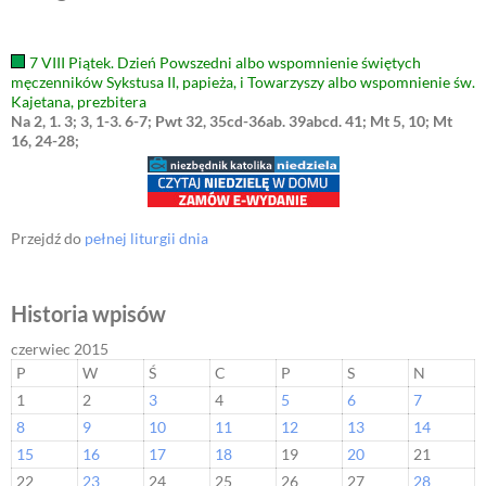
7 VIII Piątek. Dzień Powszedni albo wspomnienie świętych
męczenników Sykstusa II, papieża, i Towarzyszy albo wspomnienie św.
Kajetana, prezbitera
Na 2, 1. 3; 3, 1-3. 6-7; Pwt 32, 35cd-36ab. 39abcd. 41; Mt 5, 10; Mt
16, 24-28;
Przejdź do
pełnej liturgii dnia
Historia wpisów
czerwiec 2015
P
W
Ś
C
P
S
N
1
2
3
4
5
6
7
8
9
10
11
12
13
14
15
16
17
18
19
20
21
22
23
24
25
26
27
28