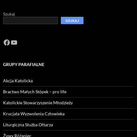
Szukaj
SZUKAJ
Facebook
https://www.youtube.com/channel/U
GRUPY PARAFIALNE
Akcja Katolicka
Bractwo Małych Stópek – pro life
Katolickie Stowarzyszenie Młodzieży
Krucjata Wyzwolenia Człowieka
Liturgiczna Służba Ołtarza
Żywy Różaniec