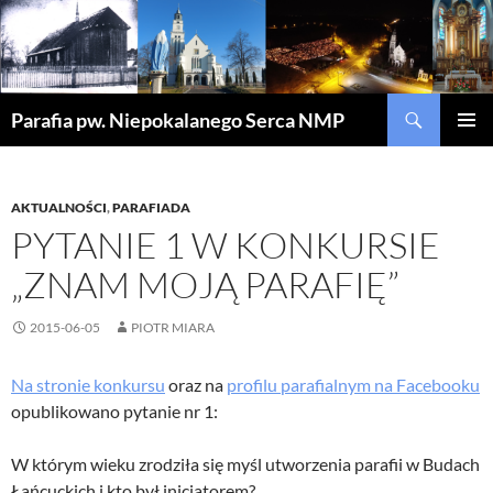
Szukaj
Parafia pw. Niepokalanego Serca NMP
PRZEJDŹ
MENU
DO
GŁÓWN
TREŚCI
AKTUALNOŚCI
,
PARAFIADA
PYTANIE 1 W KONKURSIE
„ZNAM MOJĄ PARAFIĘ”
2015-06-05
PIOTR MIARA
Na stronie konkursu
oraz na
profilu parafialnym na Facebooku
opublikowano pytanie nr 1:
W którym wieku zrodziła się myśl utworzenia parafii w Budach
Łańcuckich i kto był inicjatorem?