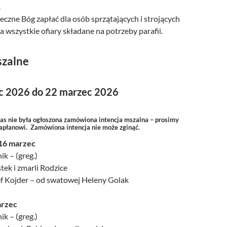
.
czne Bóg zapłać dla osób sprzątających i strojących
za wszystkie ofiary składane na potrzeby parafii.
szalne
c 2026 do 22 marzec 2026
zas nie była ogłoszona zamówiona intencja mszalna – prosimy
kapłanowi. Zamówiona intencja nie może zginąć.
 16 marzec
ik – (greg.)
tek i zmarli Rodzice
zef Kojder – od swatowej Heleny Golak
arzec
ik – (greg.)