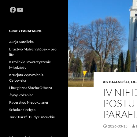
Facebook
https://www.youtube.com/channel
GRUPY PARAFIALNE
Akcja Katolicka
Bractwo Małych Stópek – pro
life
Katolickie Stowarzyszenie
Młodzieży
Krucjata Wyzwolenia
Człowieka
AKTUALNOŚCI
,
OG
Liturgiczna Służba Ołtarza
IV NIE
Żywy Różaniec
POSTU
Rycerstwo Niepokalanej
Schola dziecięca
PARAFI
Turki Parafii Budy Łańcuckie
2026-03-15