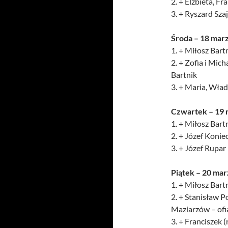
2. + Elżbieta, Fr
3. + Ryszard Sza
Środa – 18 mar
1. + Miłosz Bartn
2. + Zofia i Mic
Bartnik
3. + Maria, Wła
Czwartek – 19 
1. + Miłosz Bartn
2. + Józef Konie
3. + Józef Rupar 
Piątek – 20 ma
1. + Miłosz Bartn
2. + Stanisław P
Maziarzów – ofi
3. + Franciszek (