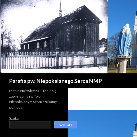
Szukaj
Parafia pw. Niepokalanego Serca NMP
Matko Najświętsza – Tobie się
zawierzamy i w Twoim
Niepokalanym Sercu szukamy
pomocy
Szukaj
SZUKAJ