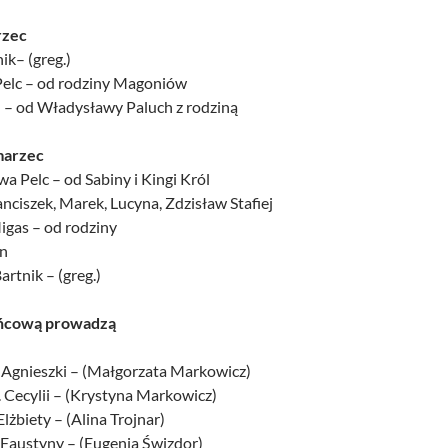
rzec
ik– (greg.)
 Pelc – od rodziny Magoniów
h – od Władysławy Paluch z rodziną
marzec
wa Pelc – od Sabiny i Kingi Król
ranciszek, Marek, Lucyna, Zdzisław Stafiej
igas – od rodziny
an
artnik – (greg.)
ńcową prowadzą
. Agnieszki – (Małgorzata Markowicz)
 Cecylii – (Krystyna Markowicz)
Elżbiety – (Alina Trojnar)
 Faustyny – (Eugenia Świzdor)