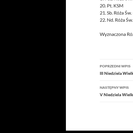
20. Pt. KSM
21. Sb. Róża Św
22. Nd. Róża Św.
Wyznaczona Róż
Nawigacj
POPRZEDNI WPIS
wpisu
III Niedziela Wie
NASTĘPNY WPIS
V Niedziela Wielk