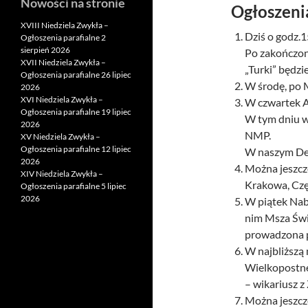
Nowości na stronie
Ogłoszeni
XVIII Niedziela Zwykła –
Dziś o godz.
Ogłoszenia parafialne 2
sierpień 2026
Po zakończon
XVII Niedziela Zwykła –
„Turki” będzi
Ogłoszenia parafialne 26 lipiec
W środę, po M
2026
XVI Niedziela Zwykła –
W czwartek A
Ogłoszenia parafialne 19 lipiec
W tym dniu w
2026
NMP.
XV Niedziela Zwykła –
Ogłoszenia parafialne 12 lipiec
W naszym De
2026
Można jeszcze
XIV Niedziela Zwykła –
Krakowa, Czę
Ogłoszenia parafialne 5 lipiec
2026
W piątek Nab
nim Msza Świ
prowadzona pr
W najbliższą 
Wielkopostne.
– wikariusz z 
Można jeszcz