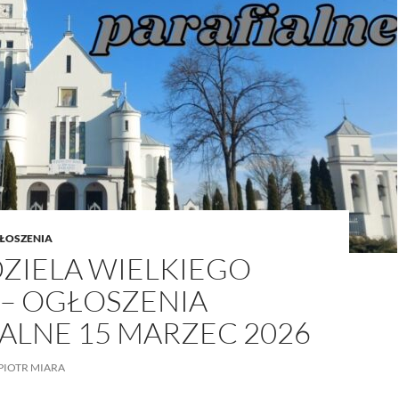
/UCeN8ciSo_a79igwmwNXx2qw
ŁOSZENIA
DZIELA WIELKIEGO
 – OGŁOSZENIA
ALNE 15 MARZEC 2026
PIOTR MIARA