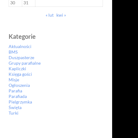
30
31
« lut
kwi »
Kategorie
Aktualności
BMS
Duszpasterze
Grupy parafialne
Kapliczki
Księga gości
Misje
Ogłoszenia
Parafia
Parafiada
Pielgrzymka
Święta
Turki