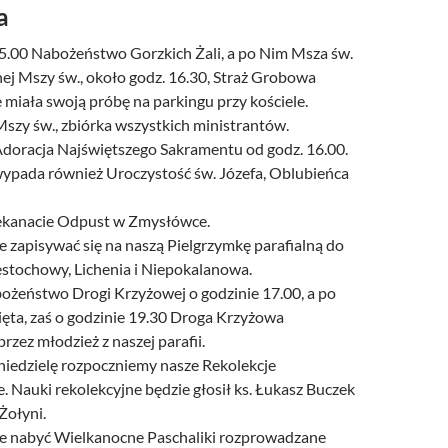
a
15.00 Nabożeństwo Gorzkich Żali, a po Nim Msza św.
ej Mszy św., około godz. 16.30, Straż Grobowa
e miała swoją próbę na parkingu przy kościele.
szy św., zbiórka wszystkich ministrantów.
doracja Najświętszego Sakramentu od godz. 16.00.
ypada również Uroczystość św. Józefa, Oblubieńca
kanacie Odpust w Zmysłówce.
 zapisywać się na naszą Pielgrzymkę parafialną do
stochowy, Lichenia i Niepokalanowa.
ożeństwo Drogi Krzyżowej o godzinie 17.00, a po
ęta, zaś o godzinie 19.30 Droga Krzyżowa
zez młodzież z naszej parafii.
niedzielę rozpoczniemy nasze Rekolekcje
 Nauki rekolekcyjne będzie głosił ks. Łukasz Buczek
Żołyni.
e nabyć Wielkanocne Paschaliki rozprowadzane