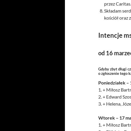
przez Caritas
Składam serde
kościół oraz 
Intencje m
od 16 marze
Gdyby zbyt długi c
o zgłoszenie tego 
Poniedziałek –
1. + Miłosz Bartn
2. + Edward Szos
3. + Helena, Jó
Wtorek – 17 m
1. + Miłosz Bartn