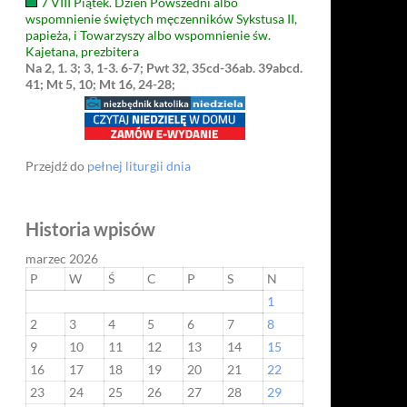
7 VIII Piątek. Dzień Powszedni albo
wspomnienie świętych męczenników Sykstusa II,
papieża, i Towarzyszy albo wspomnienie św.
Kajetana, prezbitera
Na 2, 1. 3; 3, 1-3. 6-7; Pwt 32, 35cd-36ab. 39abcd.
41; Mt 5, 10; Mt 16, 24-28;
Przejdź do
pełnej liturgii dnia
Historia wpisów
marzec 2026
P
W
Ś
C
P
S
N
1
2
3
4
5
6
7
8
9
10
11
12
13
14
15
16
17
18
19
20
21
22
23
24
25
26
27
28
29