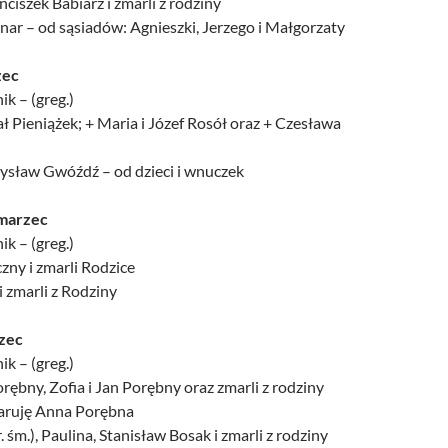
anciszek Babiarz i zmarli z rodziny
jnar – od sąsiadów: Agnieszki, Jerzego i Małgorzaty
zec
ik – (greg.)
hał Pieniążek; + Maria i Józef Rosół oraz + Czesława
dysław Gwóźdź – od dzieci i wnuczek
marzec
ik – (greg.)
czny i zmarli Rodzice
i zmarli z Rodziny
rzec
ik – (greg.)
orębny, Zofia i Jan Porębny oraz zmarli z rodziny
aruję Anna Porębna
r. śm.), Paulina, Stanisław Bosak i zmarli z rodziny