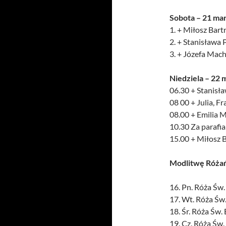
Sobota – 21 ma
1. + Miłosz Bartn
2. + Stanisława
3. + Józefa Mac
Niedziela – 22 
06.30 + Stanisła
08 00 + Julia, F
08.00 + Emilia M
10.30 Za parafi
15.00 + Miłosz B
Modlitwę Róża
16. Pn. Róża Św
17. Wt. Róża Św.
18. Śr. Róża Św. 
19. Cz. Róża Św.