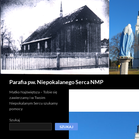
Szukaj
Parafia pw. Niepokalanego Serca NMP
Matko Najświętsza – Tobie się
zawierzamy i w Twoim
Niepokalanym Sercu szukamy
pomocy
Szukaj
SZUKAJ