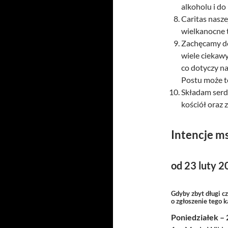
alkoholu i do
Caritas nasze
wielkanocne t
Zachęcamy do
wiele ciekawy
co dotyczy na
Postu może t
Składam serde
kościół oraz 
Intencje m
od 23 luty 
Gdyby zbyt długi c
o zgłoszenie tego 
Poniedziałek – 