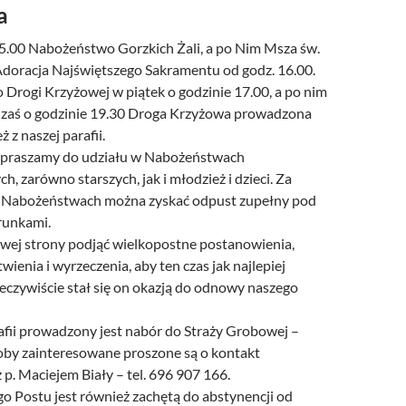
a
15.00 Nabożeństwo Gorzkich Żali, a po Nim Msza św.
doracja Najświętszego Sakramentu od godz. 16.00.
Drogi Krzyżowej w piątek o godzinie 17.00, a po nim
 zaś o godzinie 19.30 Droga Krzyżowa prowadzona
 z naszej parafii.
apraszamy do udziału w Nabożeństwach
h, zarówno starszych, jak i młodzież i dzieci. Za
h Nabożeństwach można zyskać odpust zupełny pod
runkami.
swej strony podjąć wielkopostne postanowienia,
ienia i wyrzeczenia, aby ten czas jak najlepiej
zeczywiście stał się on okazją do odnowy naszego
afii prowadzony jest nabór do Straży Grobowej –
oby zainteresowane proszone są o kontakt
z p. Maciejem Biały – tel. 696 907 166.
o Postu jest również zachętą do abstynencji od