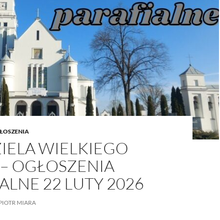
/UCeN8ciSo_a79igwmwNXx2qw
ŁOSZENIA
ZIELA WIELKIEGO
 – OGŁOSZENIA
ALNE 22 LUTY 2026
PIOTR MIARA