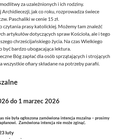
 modlitwy za uzależnionych i ich rodziny.
j Archidiecezji, jak co roku, rozprowadza świece
zw. Paschaliki w cenie 15 zł.
 czytania prasy katolickiej. Możemy tam znaleźć
ch artykułów dotyczących spraw Kościoła, ale i tego
szego chrześcijańskiego życia. Na czas Wielkiego
o być bardzo ubogacająca lektura.
czne Bóg zapłać dla osób sprzątających i strojących
za wszystkie ofiary składane na potrzeby parafii.
szalne
2026 do 1 marzec 2026
zas nie była ogłoszona zamówiona intencja mszalna – prosimy
kapłanowi. Zamówiona intencja nie może zginąć.
23 luty