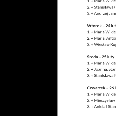
1. + Maria Wikier
2. + Stanisława (
3. + Andrzej Janu
Wtorek – 24 lu
1. + Maria Wikier
2. + Maria, Anto
3. + Wiesław Rup
Środa – 25 luty
1. + Maria Wikier
2. + Joanna, Sta
3. + Stanisława
Czwartek – 26 
1. + Maria Wikier
2. + Mieczysław 
3. + Aniela i St