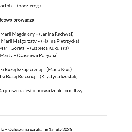
artnik – (pocz. greg.)
ńcową prowadzą
. Marii Magdaleny – (Janina Rachwał)
 Marii Małgorzaty – (Halina Pietrzycka)
 Marii Goretti – (Elżbieta Kukulska)
. Marty – (Czesława Porębna)
ki Bożej Szkaplerznej – (Maria Kłos)
ki Bożej Bolesnej – (Krystyna Szostek)
a proszona jest o prowadzenie modlitwy
a
ła – Ogłoszenia parafialne 15 luty 2026