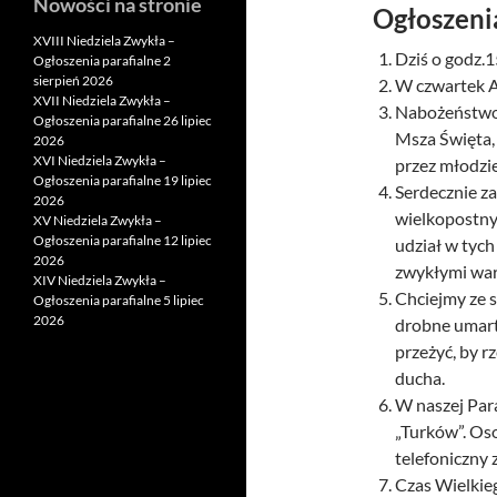
Nowości na stronie
Ogłoszeni
XVIII Niedziela Zwykła –
Dziś o godz.
Ogłoszenia parafialne 2
sierpień 2026
W czwartek A
XVII Niedziela Zwykła –
Nabożeństwo 
Ogłoszenia parafialne 26 lipiec
Msza Święta,
2026
XVI Niedziela Zwykła –
przez młodzież
Ogłoszenia parafialne 19 lipiec
Serdecznie z
2026
wielkopostnyc
XV Niedziela Zwykła –
Ogłoszenia parafialne 12 lipiec
udział w tyc
2026
zwykłymi wa
XIV Niedziela Zwykła –
Chciejmy ze 
Ogłoszenia parafialne 5 lipiec
2026
drobne umartw
przeżyć, by r
ducha.
W naszej Par
„Turków”. Os
telefoniczny 
Czas Wielkieg