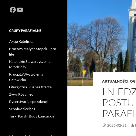
Facebook
https://www.youtube.com/channel
GRUPY PARAFIALNE
Akcja Katolicka
Bractwo Małych Stópek – pro
life
Katolickie Stowarzyszenie
Młodzieży
Krucjata Wyzwolenia
Człowieka
AKTUALNOŚCI
,
OG
Liturgiczna Służba Ołtarza
I NIED
Żywy Różaniec
POSTU
Rycerstwo Niepokalanej
Schola dziecięca
PARAFI
Turki Parafii Budy Łańcuckie
2026-02-21