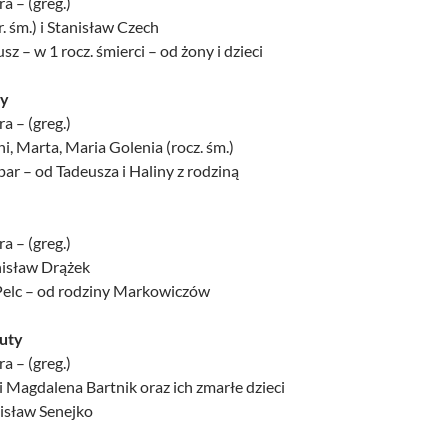
a – (greg.)
r. śm.) i Stanisław Czech
sz – w 1 rocz. śmierci – od żony i dzieci
ty
a – (greg.)
ni, Marta, Maria Golenia (rocz. śm.)
ar – od Tadeusza i Haliny z rodziną
a – (greg.)
nisław Drążek
 Pelc – od rodziny Markowiczów
luty
a – (greg.)
i Magdalena Bartnik oraz ich zmarłe dzieci
anisław Senejko