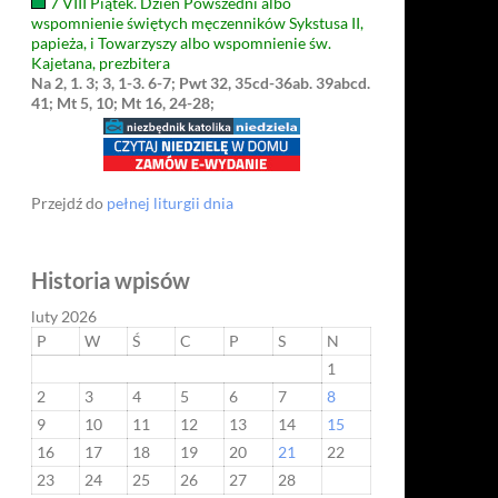
7 VIII Piątek. Dzień Powszedni albo
wspomnienie świętych męczenników Sykstusa II,
papieża, i Towarzyszy albo wspomnienie św.
Kajetana, prezbitera
Na 2, 1. 3; 3, 1-3. 6-7; Pwt 32, 35cd-36ab. 39abcd.
41; Mt 5, 10; Mt 16, 24-28;
Przejdź do
pełnej liturgii dnia
Historia wpisów
luty 2026
P
W
Ś
C
P
S
N
1
2
3
4
5
6
7
8
9
10
11
12
13
14
15
16
17
18
19
20
21
22
23
24
25
26
27
28