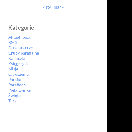
« sty
mar »
Kategorie
Aktualności
BMS
Duszpasterze
Grupy parafialne
Kapliczki
Księga gości
Misje
Ogłoszenia
Parafia
Parafiada
Pielgrzymka
Święta
Turki