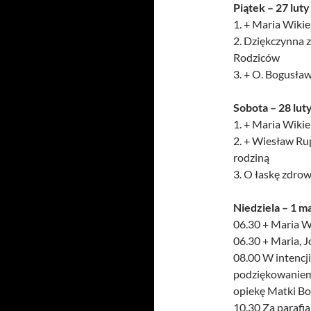
Piątek – 27 luty
1. + Maria Wikier
2. Dziękczynna z
Rodziców
3. + O. Bogusła
Sobota – 28 lut
1. + Maria Wikier
2. + Wiesław Rup
rodziną
3. O łaskę zdrowi
Niedziela – 1 m
06.30 + Maria Wi
06.30 + Maria, J
08.00 W intencji
podziękowaniem z
opiekę Matki Bo
10.30 Za parafi