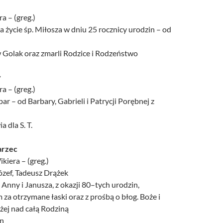
a – (greg.)
a życie śp. Miłosza w dniu 25 rocznicy urodzin – od
w Golak oraz zmarli Rodzice i Rodzeństwo
y
a – (greg.)
ar – od Barbary, Gabrieli i Patrycji Porębnej z
a dla S. T.
arzec
kiera – (greg.)
ózef, Tadeusz Drążek
 Anny i Janusza, z okazji 80–tych urodzin,
a otrzymane łaski oraz z prośbą o błog. Boże i
żej nad całą Rodziną
an