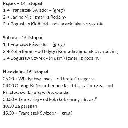
Piątek – 14 listopad
1. + Franciszek Świzdor – (greg.)
2. + Janina Miś i zmarli z Rodziny
3. + Bogusław Kiełbicki – od chrześniaka Krzysztofa
Sobota – 15 listopad
1. + Franciszek Świzdor – (greg.)
2. + Zofia Baran – od Edyty i Konrada Zamorskich z rodziną
3. + Bogusław Czyrek – (4 r. śm.) i zmarli z Rodziny
Niedziela – 16 listopad
06.30 + Władysław Lasek – od brata Grzegorza
08.00 O błog. Boże i potrzebne łaski dla ks. Tomasza – od
Bractwa św. Jakuba w Przeworsku
08.00 + Janusz Baj – od kol. i kol. z firmy „Brzost”
10.30 Za parafian
15.30 + Franciszek Świzdor – (greg.)