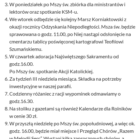
W poniedziałek po Mszy św. zbiórka dla ministrantów i
lektorów oraz spotkanie KSM-u.
We wtorek odbędzie się kolejny Marsz Korniaktowski z
okazji rocznicy Odzyskania Niepodległości. Msza św. będzie
sprawowana o godz. 11.00, po Niej nastąpi odsłonięcie na
cmentarzu tablicy poświęconej kartografowi Teofilowi
Szumańskiemu.
W czwartek adoracja Najświętszego Sakramentu od
godz.16.00.
Po Mszy św. spotkanie Akcji Katolickiej.
Za tydzień III niedziela miesiąca. Składka na potrzeby
inwestycyjne w naszej parafii.
Codzienny różaniec z racji wypominek odmawiamy o
godz.16.30.
Na stoliku z gazetami są również Kalendarze dla Rolników
w cenie 30 zł.
W przyszłą niedzielę po Mszy św. popołudniowej, a więc ok.
godz. 16.00, będzie miał miejsce I Przegląd Chórów „Razem
w Melodii Serc”. Wystąpi kilka zaproszonych chórów, a