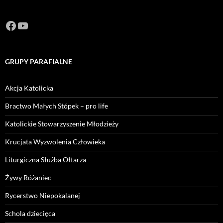
Facebook
https://www.youtube.com/channel/U
GRUPY PARAFIALNE
Akcja Katolicka
Bractwo Małych Stópek – pro life
Katolickie Stowarzyszenie Młodzieży
Krucjata Wyzwolenia Człowieka
Liturgiczna Służba Ołtarza
Żywy Różaniec
Rycerstwo Niepokalanej
Schola dziecięca