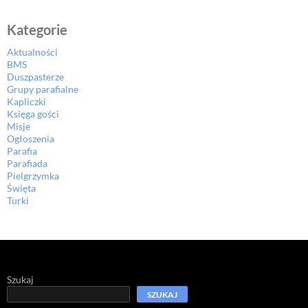
Kategorie
Aktualności
BMS
Duszpasterze
Grupy parafialne
Kapliczki
Księga gości
Misje
Ogłoszenia
Parafia
Parafiada
Pielgrzymka
Święta
Turki
Szukaj
SZUKAJ