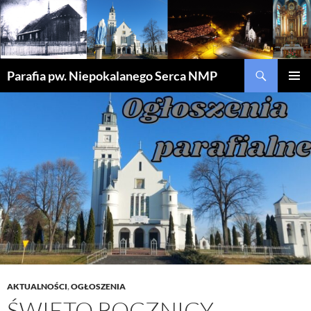
Szukaj
Parafia pw. Niepokalanego Serca NMP
PRZEJDŹ
MENU
DO
GŁÓWN
TREŚCI
AKTUALNOŚCI
,
OGŁOSZENIA
ŚWIĘTO ROCZNICY