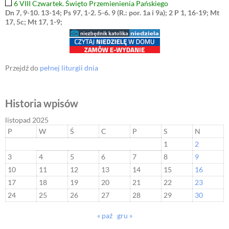
6 VIII Czwartek. Święto Przemienienia Pańskiego
Dn 7, 9-10. 13-14; Ps 97, 1-2. 5-6. 9 (R.: por. 1a i 9a); 2 P 1, 16-19; Mt
17, 5c; Mt 17, 1-9;
Przejdź do
pełnej liturgii dnia
Historia wpisów
listopad 2025
P
W
Ś
C
P
S
N
1
2
3
4
5
6
7
8
9
10
11
12
13
14
15
16
17
18
19
20
21
22
23
24
25
26
27
28
29
30
« paź
gru »