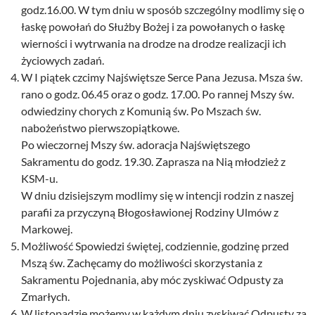
godz.16.00. W tym dniu w sposób szczególny modlimy się o
łaskę powołań do Służby Bożej i za powołanych o łaskę
wierności i wytrwania na drodze na drodze realizacji ich
życiowych zadań.
W I piątek czcimy Najświętsze Serce Pana Jezusa. Msza św.
rano o godz. 06.45 oraz o godz. 17.00. Po rannej Mszy św.
odwiedziny chorych z Komunią św. Po Mszach św.
nabożeństwo pierwszopiątkowe.
Po wieczornej Mszy św. adoracja Najświętszego
Sakramentu do godz. 19.30. Zaprasza na Nią młodzież z
KSM-u.
W dniu dzisiejszym modlimy się w intencji rodzin z naszej
parafii za przyczyną Błogosławionej Rodziny Ulmów z
Markowej.
Możliwość Spowiedzi świętej, codziennie, godzinę przed
Mszą św. Zachęcamy do możliwości skorzystania z
Sakramentu Pojednania, aby móc zyskiwać Odpusty za
Zmarłych.
W listopadzie możemy w każdym dniu zyskiwać Odpusty za