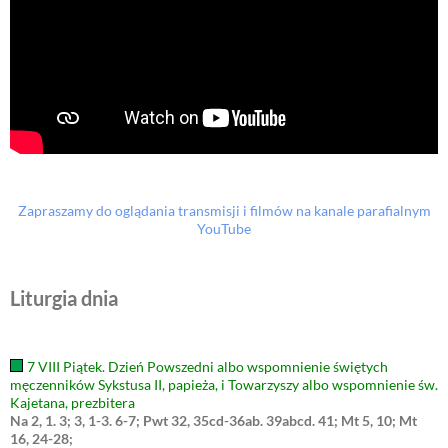
Zapraszamy do oglądania transmisji i filmów na kanale parafialnym
YouTube
Liturgia dnia
7 VIII Piątek. Dzień Powszedni albo wspomnienie świętych
męczenników Sykstusa II, papieża, i Towarzyszy albo wspomnienie św.
Kajetana, prezbitera
Na 2, 1. 3; 3, 1-3. 6-7; Pwt 32, 35cd-36ab. 39abcd. 41; Mt 5, 10; Mt
16, 24-28;