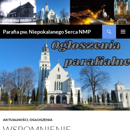
Szukaj
Parafia pw. Niepokalanego Serca NMP
PRZEJDŹ
MENU
DO
GŁÓWN
TREŚCI
AKTUALNOŚCI
,
OGŁOSZENIA
WSPOMNIENIE