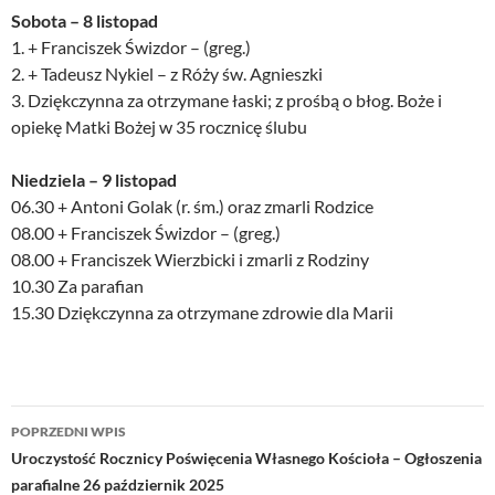
Sobota – 8 listopad
1. + Franciszek Świzdor – (greg.)
2. + Tadeusz Nykiel – z Róży św. Agnieszki
3. Dziękczynna za otrzymane łaski; z prośbą o błog. Boże i
opiekę Matki Bożej w 35 rocznicę ślubu
Niedziela – 9 listopad
06.30 + Antoni Golak (r. śm.) oraz zmarli Rodzice
08.00 + Franciszek Świzdor – (greg.)
08.00 + Franciszek Wierzbicki i zmarli z Rodziny
10.30 Za parafian
15.30 Dziękczynna za otrzymane zdrowie dla Marii
Nawigacja
POPRZEDNI WPIS
wpisu
Uroczystość Rocznicy Poświęcenia Własnego Kościoła – Ogłoszenia
parafialne 26 październik 2025