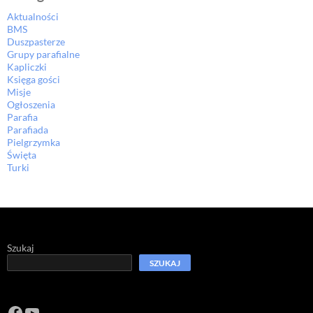
Aktualności
BMS
Duszpasterze
Grupy parafialne
Kapliczki
Księga gości
Misje
Ogłoszenia
Parafia
Parafiada
Pielgrzymka
Święta
Turki
Szukaj
SZUKAJ
Facebook
https://www.youtube.com/channel/U