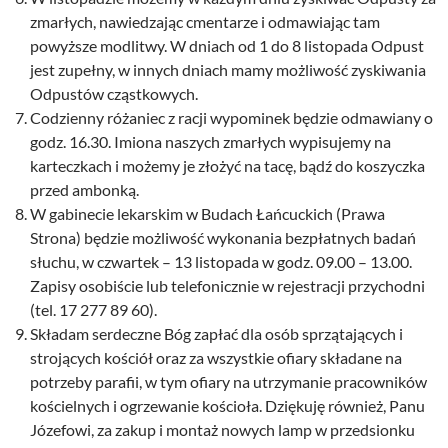
zmarłych, nawiedzając cmentarze i odmawiając tam
powyższe modlitwy. W dniach od 1 do 8 listopada Odpust
jest zupełny, w innych dniach mamy możliwość zyskiwania
Odpustów cząstkowych.
Codzienny różaniec z racji wypominek będzie odmawiany o
godz. 16.30. Imiona naszych zmarłych wypisujemy na
karteczkach i możemy je złożyć na tacę, bądź do koszyczka
przed ambonką.
W gabinecie lekarskim w Budach Łańcuckich (Prawa
Strona) będzie możliwość wykonania bezpłatnych badań
słuchu, w czwartek – 13 listopada w godz. 09.00 – 13.00.
Zapisy osobiście lub telefonicznie w rejestracji przychodni
(tel. 17 277 89 60).
Składam serdeczne Bóg zapłać dla osób sprzątających i
strojących kościół oraz za wszystkie ofiary składane na
potrzeby parafii, w tym ofiary na utrzymanie pracowników
kościelnych i ogrzewanie kościoła. Dziękuję również, Panu
Józefowi, za zakup i montaż nowych lamp w przedsionku