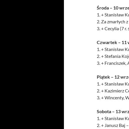
Środa – 10
wrze
1. + Stanisław Ku
2. Za zmarłych z
3. + Cecylia (7 r.
Czwartek – 11
1. + Stanisław Ku
2. + Stefania Ko
3. + Franciszek,
Piątek – 12
wrz
1. + Stanisław Ku
2. + Kazimierz Ce
3. + Wincenty, W
Sobota – 13
wrz
1. + Stanisław Ku
2. + Janusz Baj