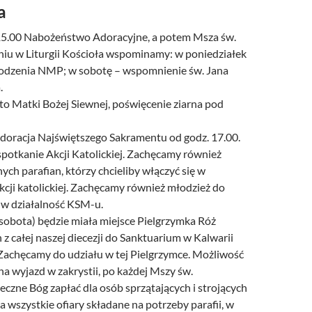
a
 15.00 Nabożeństwo Adoracyjne, a potem Msza św.
iu w Liturgii Kościoła wspominamy: w poniedziałek
odzenia NMP; w sobotę – wspomnienie św. Jana
.
to Matki Bożej Siewnej, poświęcenie ziarna pod
doracja Najświętszego Sakramentu od godz. 17.00.
potkanie Akcji Katolickiej. Zachęcamy również
ch parafian, którzy chcieliby włączyć się w
kcji katolickiej. Zachęcamy również młodzież do
 w działalność KSM-u.
sobota) będzie miała miejsce Pielgrzymka Róż
 całej naszej diecezji do Sanktuarium w Kalwarii
 Zachęcamy do udziału w tej Pielgrzymce. Możliwość
 na wyjazd w zakrystii, po każdej Mszy św.
czne Bóg zapłać dla osób sprzątających i strojących
za wszystkie ofiary składane na potrzeby parafii, w