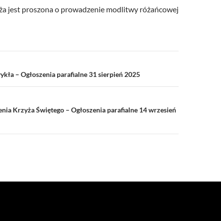
a jest proszona o prowadzenie modlitwy różańcowej
a
ykła – Ogłoszenia parafialne 31 sierpień 2025
nia Krzyża Świętego – Ogłoszenia parafialne 14 wrzesień