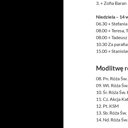
3. + Zofia Baran
Niedziela – 14
w
06.30 + Stefani
08.00 + Teresa,
08.00 + Tadeusz
10.30 Za parafi
15.00 + Stanisła
Modlitwę 
08. Pn. Róża Św
09. Wt. Róża Św.
10. Śr. Róża Św.
11. Cz. Akcja Ka
12. Pt. KSM
13. Sb. Róża Św.
14. Nd. Róża Św.