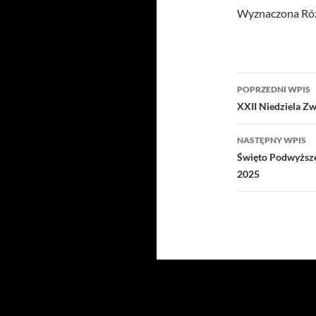
Wyznaczona Róż
Nawigacj
POPRZEDNI WPIS
wpisu
XXII Niedziela Zw
NASTĘPNY WPIS
Święto Podwyższe
2025