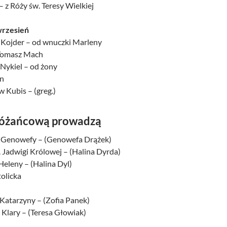
 – z Róży św. Teresy Wielkiej
rzesień
a Kojder – od wnuczki Marleny
 Tomasz Mach
 Nykiel – od żony
an
w Kubis – (greg.)
różańcową prowadzą
. Genowefy – (Genowefa Drążek)
 Jadwigi Królowej – (Halina Dyrda)
 Heleny – (Halina Dyl)
tolicka
 Katarzyny – (Zofia Panek)
 Klary – (Teresa Głowiak)