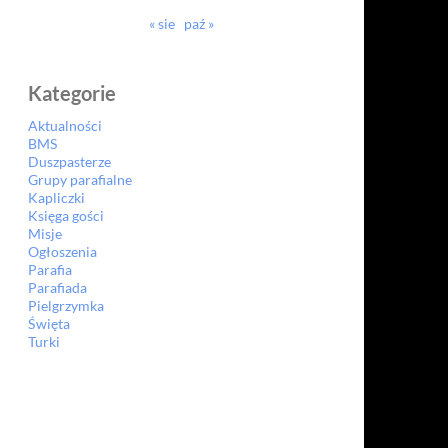
« sie
paź »
Kategorie
Aktualności
BMS
Duszpasterze
Grupy parafialne
Kapliczki
Księga gości
Misje
Ogłoszenia
Parafia
Parafiada
Pielgrzymka
Święta
Turki