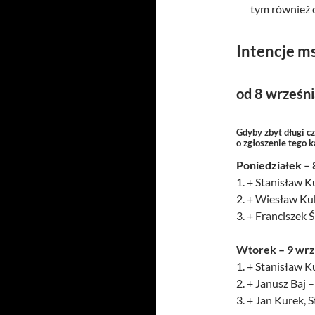
tym również 
Intencje m
od 8 wrześn
Gdyby zbyt długi c
o zgłoszenie tego 
Poniedziałek – 
1. + Stanisław Ku
2. + Wiesław Kub
3. + Franciszek
Wtorek – 9 wrz
1. + Stanisław Ku
2. + Janusz Baj 
3. + Jan Kurek, 