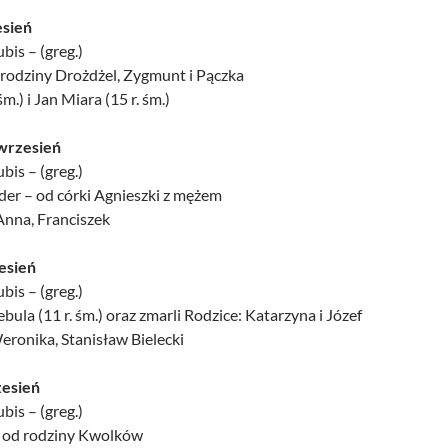
sień
bis – (greg.)
 rodziny Drożdżel, Zygmunt i Pączka
 śm.) i Jan Miara (15 r. śm.)
wrzesień
bis – (greg.)
jder – od córki Agnieszki z mężem
 Anna, Franciszek
esień
bis – (greg.)
bula (11 r. śm.) oraz zmarli Rodzice: Katarzyna i Józef
eronika, Stanisław Bielecki
esień
bis – (greg.)
 – od rodziny Kwolków