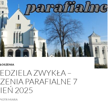
/UCeN8ciSo_a79igwmwNXx2qw
ŁOSZENIA
NIEDZIELA ZWYKŁA –
ZENIA PARAFIALNE 7
IEŃ 2025
PIOTR MIARA