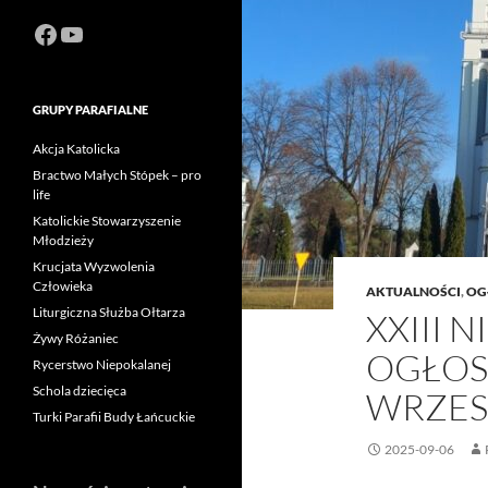
Facebook
https://www.youtube.com/channel
GRUPY PARAFIALNE
Akcja Katolicka
Bractwo Małych Stópek – pro
life
Katolickie Stowarzyszenie
Młodzieży
Krucjata Wyzwolenia
Człowieka
AKTUALNOŚCI
,
OG
Liturgiczna Służba Ołtarza
XXIII 
Żywy Różaniec
OGŁOS
Rycerstwo Niepokalanej
Schola dziecięca
WRZES
Turki Parafii Budy Łańcuckie
2025-09-06