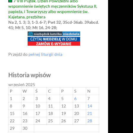
7 VIII Piątek. Dzień Powszedni albo
wspomnienie świętych męczenników Sykstusa II,
papieża, i Towarzyszy albo wspomnienie św.
Kajetana, prezbitera
Na 2, 1. 3; 3, 1-3. 6-7; Pwt 32, 35cd-36ab. 39abcd.
41; Mt 5, 10; Mt 16, 24-28;
Przejdź do
pełnej liturgii dnia
Historia wpisów
wrzesień 2025
P
W
Ś
C
P
S
N
1
2
3
4
5
6
7
8
9
10
11
12
13
14
15
16
17
18
19
20
21
22
23
24
25
26
27
28
29
30