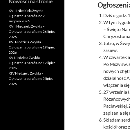
Nowości na stronie
Ogłoszeni
XVIII Niedziela Zwykła –
Dziś o godz.
Ogłoszenia parafialne 2
sierpień 2026
W tym tygodn
XVII Niedziela Zwykła –
– Święto Nar
Ogłoszenia parafialne 26 lipiec
Chryzostoma
2026
XVI Niedziela Zwykła –
Jutro, w Świę
Ogłoszenia parafialne 19 lipiec
zasiew.
2026
W czwartek a
XV Niedziela Zwykła –
Ogłoszenia parafialne 12 lipiec
Po Mszy św. s
2026
nowych chętny
XIV Niedziela Zwykła –
działalność A
Ogłoszenia parafialne 5 lipiec
2026
włączenia się
27 września (
Różańcowych z
Pacławskiej.
zapisania się
Składam serde
kościół oraz 