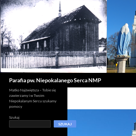
Szukaj
Parafia pw. Niepokalanego Serca NMP
Matko Najświętsza – Tobie się
zawierzamy i w Twoim
Niepokalanym Sercu szukamy
pomocy
Szukaj
SZUKAJ