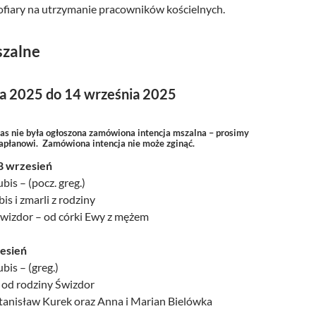
ofiary na utrzymanie pracowników kościelnych.
szalne
ia 2025 do 14 września 2025
zas nie była ogłoszona zamówiona intencja mszalna – prosimy
kapłanowi. Zamówiona intencja nie może zginąć.
8 wrzesień
bis – (pocz. greg.)
is i zmarli z rodziny
 Świzdor – od córki Ewy z mężem
esień
bis – (greg.)
– od rodziny Świzdor
Stanisław Kurek oraz Anna i Marian Bielówka