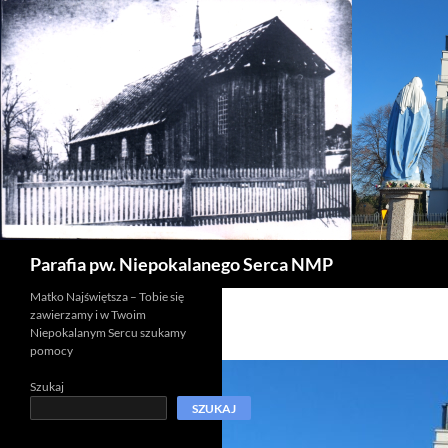
Szukaj
Parafia pw. Niepokalanego Serca NMP
Matko Najświętsza – Tobie się
zawierzamy i w Twoim
Niepokalanym Sercu szukamy
pomocy
Szukaj
SZUKAJ