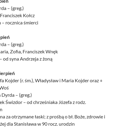
pień
da – (greg.)
, Franciszek Kołcz
n – rocznica śmierci
rpień
da – (greg.)
aria, Zofia, Franciszek Wnęk
 – od syna Andrzeja z żoną
ierpień
 Kojder (r. śm.), Władysław i Maria Kojder oraz +
 Woś
 Dyrda – (greg.)
ek Świzdor – od chrześniaka Józefa z rodz.
an
a za otrzymane łaski; z prośbą o bł. Boże, zdrowie i
ej dla Stanisława w 90 rocz. urodzin