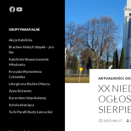
Facebook
https://www.youtube.com/channel
GRUPY PARAFIALNE
Akcja Katolicka
Bractwo Małych Stópek – pro
life
Katolickie Stowarzyszenie
Młodzieży
Krucjata Wyzwolenia
Człowieka
AKTUALNOŚCI
,
OG
Liturgiczna Służba Ołtarza
XX NIE
Żywy Różaniec
OGŁOS
Rycerstwo Niepokalanej
Schola dziecięca
SIERPI
Turki Parafii Budy Łańcuckie
2025-08-17