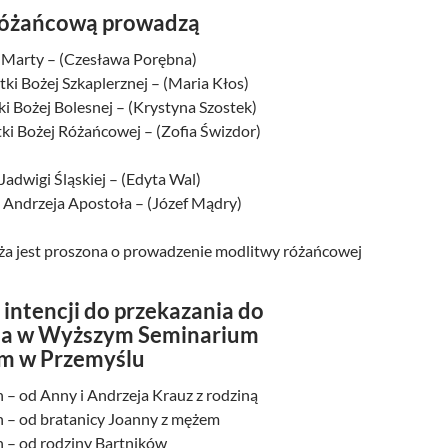
różańcową prowadzą
. Marty – (Czesława Porębna)
ki Bożej Szkaplerznej – (Maria Kłos)
ki Bożej Bolesnej – (Krystyna Szostek)
tki Bożej Różańcowej – (Zofia Świzdor)
 Jadwigi Śląskiej – (Edyta Wal)
. Andrzeja Apostoła – (Józef Mądry)
a jest proszona o prowadzenie modlitwy różańcowej
intencji do przekazania do
ia w Wyższym Seminarium
 w Przemyślu
n – od Anny i Andrzeja Krauz z rodziną
an – od bratanicy Joanny z mężem
n – od rodziny Bartników