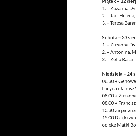
Piątek – 22 sier
1. + Zuzanna Dyr
2. + Jan, Helena
3. + Teresa Bara
Sobota – 23 sie
1. + Zuzanna Dyr
2. + Antonina, M
3. + Zofia Baran
Niedziela – 24 s
06.30 + Genowefa
Lucyna i Janusz
08.00 + Zuzanna
08.00 + Francisz
10.30 Za parafi
15.00 Dziękczynn
opiekę Matki Boż