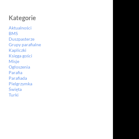
Kategorie
Aktualności
BMS
Duszpasterze
Grupy parafialne
Kapliczki
Księga gości
Misje
Ogłoszenia
Parafia
Parafiada
Pielgrzymka
Święta
Turki