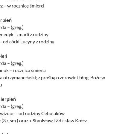
z – w rocznicę śmierci
erpień
da – (greg.)
enedyk i zmarli z rodziny
 – od córki Lucyny z rodziną
pień
da – (greg.)
anok – rocznica śmierci
a otrzymane łaski; z prośbą o zdrowie i błog. Boże w
u
sierpień
da – (greg.)
 Świzdor – od rodziny Cebulaków
 (3 r. śm.) oraz + Stanisław i Zdzisław Kołcz