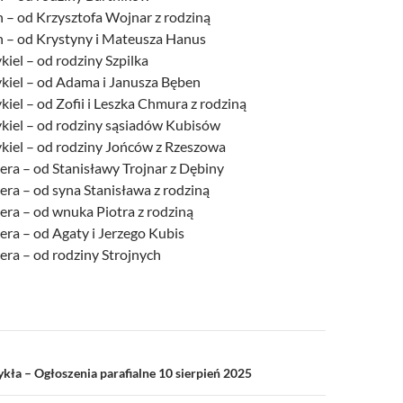
n – od Krzysztofa Wojnar z rodziną
an – od Krystyny i Mateusza Hanus
kiel – od rodziny Szpilka
ykiel – od Adama i Janusza Bęben
kiel – od Zofii i Leszka Chmura z rodziną
ykiel – od rodziny sąsiadów Kubisów
ykiel – od rodziny Jońców z Rzeszowa
era – od Stanisławy Trojnar z Dębiny
era – od syna Stanisława z rodziną
era – od wnuka Piotra z rodziną
era – od Agaty i Jerzego Kubis
era – od rodziny Strojnych
a
kła – Ogłoszenia parafialne 10 sierpień 2025