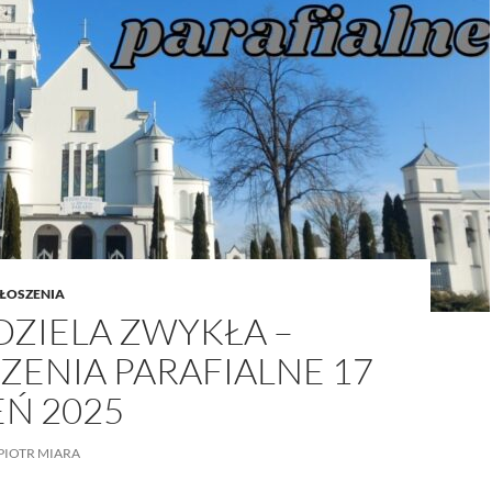
/UCeN8ciSo_a79igwmwNXx2qw
ŁOSZENIA
DZIELA ZWYKŁA –
ZENIA PARAFIALNE 17
EŃ 2025
PIOTR MIARA