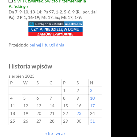
6 VIII Czwartek. Święto Przemienienia
Pańskiego
Dn 7, 9-10. 13-14; Ps 97, 1-2. 5-6. 9 (R.: por. 1a i
9a); 2 P 1, 16-19; Mt 17, 5c; Mt 17, 1-9;
Przejdź do
pełnej liturgii dnia
Historia wpisów
sierpień 2025
P
W
Ś
C
P
S
N
1
2
3
4
5
6
7
8
9
10
11
12
13
14
15
16
17
18
19
20
21
22
23
24
25
26
27
28
29
30
31
« lip
wrz »