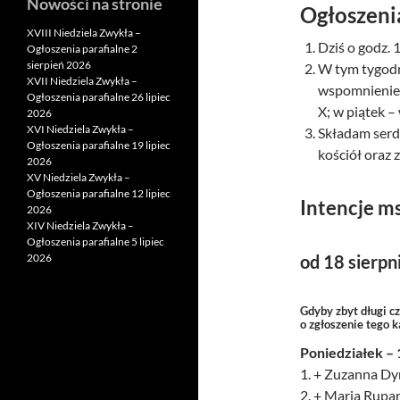
Nowości na stronie
Ogłoszeni
XVIII Niedziela Zwykła –
Dziś o godz. 
Ogłoszenia parafialne 2
sierpień 2026
W tym tygodn
XVII Niedziela Zwykła –
wspomnienie 
Ogłoszenia parafialne 26 lipiec
X; w piątek 
2026
XVI Niedziela Zwykła –
Składam serde
Ogłoszenia parafialne 19 lipiec
kościół oraz 
2026
XV Niedziela Zwykła –
Ogłoszenia parafialne 12 lipiec
Intencje m
2026
XIV Niedziela Zwykła –
Ogłoszenia parafialne 5 lipiec
2026
od 18 sierpn
Gdyby zbyt długi c
o zgłoszenie tego 
Poniedziałek – 
1. + Zuzanna Dyr
2. + Maria Rupar