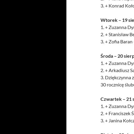
3. + Konrad Kołc
Wtorek – 19 si
1. + Zuzanna Dyr
2. + Stanisław B
3. + Zofia Baran
Środa – 20 sier
1. + Zuzanna Dyr
2. + Arkadiusz S
3. Dziękczynna z
30 rocznicę ślub
Czwartek – 21 
1. + Zuzanna Dyr
2. + Franciszek
3. + Janina Kołcz