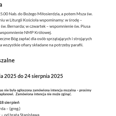
a
15.00 Nab. do Bożego Miłosierdzia, a potem Msza św.
iu w Liturgii Kościoła wspominamy: w środę –
św. Bernarda; w czwartek – wspomnienie św. Piusa
– wspomnienie NMP Królowej.
czne Bóg zapłać dla osób sprzątających i strojących
za wszystkie ofiary składane na potrzeby parafii.
szalne
ia 2025 do 24 sierpnia 2025
zas nie była ogłoszona zamówiona intencja mszalna – prosimy
kapłanowi. Zamówiona intencja nie może zginąć.
18 sierpień
da – (greg.)
 – od brata Stanisława