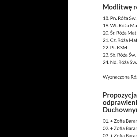
Modlitwę 
18. Pn. Róża Św
19. Wt. Róża Mat
20. Śr. Róża Mat
21. Cz. Róża Ma
22. Pt. KSM
23. Sb. Róża Św.
24. Nd. Róża Św
Wyznaczona Róż
Propozycja 
odprawien
Duchownym
01. + Zofia Bara
02. + Zofia Bar
03. + Zofia Bara