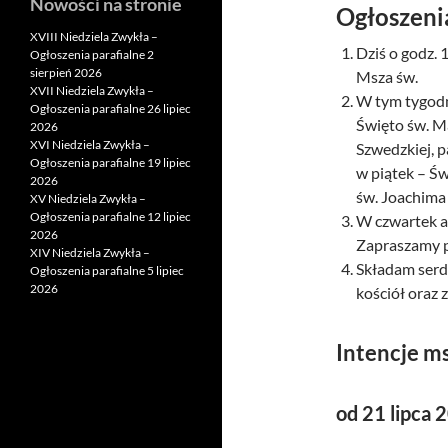
Nowości na stronie
Ogłoszeni
XVIII Niedziela Zwykła –
Dziś o godz.
Ogłoszenia parafialne 2
sierpień 2026
Msza św.
XVII Niedziela Zwykła –
W tym tygodn
Ogłoszenia parafialne 26 lipiec
Święto św. M
2026
XVI Niedziela Zwykła –
Szwedzkiej, p
Ogłoszenia parafialne 19 lipiec
w piątek – Ś
2026
św. Joachima
XV Niedziela Zwykła –
Ogłoszenia parafialne 12 lipiec
W czwartek a
2026
Zapraszamy p
XIV Niedziela Zwykła –
Składam serde
Ogłoszenia parafialne 5 lipiec
2026
kościół oraz 
Intencje m
od 21 lipca 