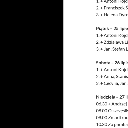
1. + Antoni Kojde
2. + Franciszek 
3. + Helena Dyrd
Piątek – 25 lipi
1. + Antoni Kojde
2. + Zdzisława L
3. + Jan, Stefan 
Sobota – 26 lipi
1. + Antoni Kojde
2. + Anna, Stani
3. + Cecylia, Ja
Niedziela – 27 l
06.30 + Andrzej 
08.00 O szczęśl
08.00 Zmarli rod
10.30 Za parafi