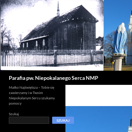
Szukaj
Parafia pw. Niepokalanego Serca NMP
Matko Najświętsza – Tobie się
zawierzamy i w Twoim
Niepokalanym Sercu szukamy
pomocy
Szukaj
SZUKAJ