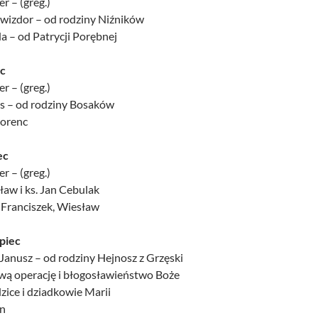
r – (greg.)
Świzdor – od rodziny Niźników
a – od Patrycji Porębnej
ec
r – (greg.)
is – od rodziny Bosaków
Lorenc
ec
r – (greg.)
sław i ks. Jan Cebulak
n, Franciszek, Wiesław
ipiec
Janusz – od rodziny Hejnosz z Grzęski
iwą operację i błogosławieństwo Boże
zice i dziadkowie Marii
an