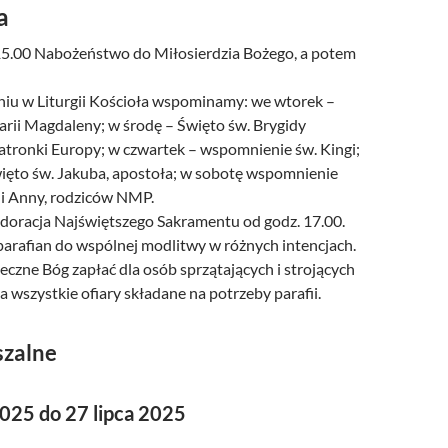
a
 15.00 Nabożeństwo do Miłosierdzia Bożego, a potem
iu w Liturgii Kościoła wspominamy: we wtorek –
arii Magdaleny; w środę – Święto św. Brygidy
atronki Europy; w czwartek – wspomnienie św. Kingi;
więto św. Jakuba, apostoła; w sobotę wspomnienie
 i Anny, rodziców NMP.
doracja Najświętszego Sakramentu od godz. 17.00.
arafian do wspólnej modlitwy w różnych intencjach.
czne Bóg zapłać dla osób sprzątających i strojących
za wszystkie ofiary składane na potrzeby parafii.
szalne
2025 do 27 lipca 2025