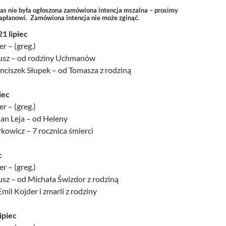
zas nie była ogłoszona zamówiona intencja mszalna – prosimy
kapłanowi. Zamówiona intencja nie może zginąć.
1 lipiec
r – (greg.)
nusz – od rodziny Uchmanów
anciszek Słupek – od Tomasza z rodziną
iec
r – (greg.)
 Jan Leja – od Heleny
kowicz – 7 rocznica śmierci
c
r – (greg.)
usz – od Michała Świzdor z rodziną
 Emil Kojder i zmarli z rodziny
ipiec