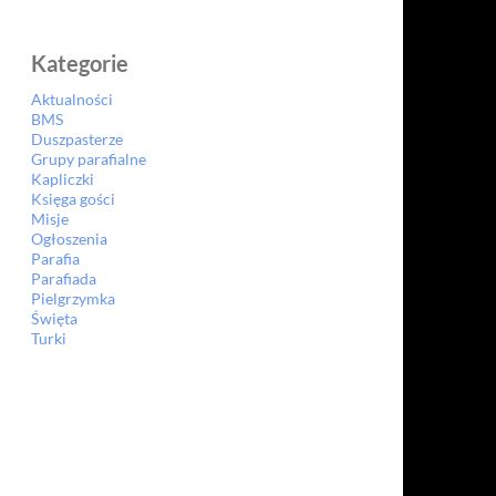
Kategorie
Aktualności
BMS
Duszpasterze
Grupy parafialne
Kapliczki
Księga gości
Misje
Ogłoszenia
Parafia
Parafiada
Pielgrzymka
Święta
Turki