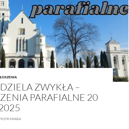
/UCeN8ciSo_a79igwmwNXx2qw
ŁOSZENIA
EDZIELA ZWYKŁA –
ZENIA PARAFIALNE 20
 2025
PIOTR MIARA