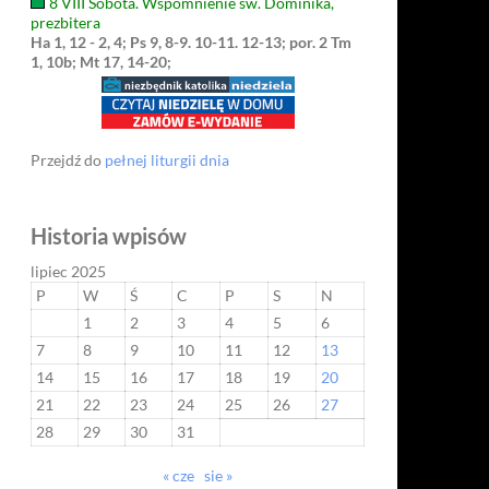
8 VIII Sobota. Wspomnienie św. Dominika,
prezbitera
Ha 1, 12 - 2, 4; Ps 9, 8-9. 10-11. 12-13; por. 2 Tm
1, 10b; Mt 17, 14-20;
Przejdź do
pełnej liturgii dnia
Historia wpisów
lipiec 2025
P
W
Ś
C
P
S
N
1
2
3
4
5
6
7
8
9
10
11
12
13
14
15
16
17
18
19
20
21
22
23
24
25
26
27
28
29
30
31
« cze
sie »