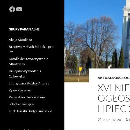
Facebook
https://www.youtube.com/channel
GRUPY PARAFIALNE
Akcja Katolicka
Bractwo Małych Stópek – pro
life
Katolickie Stowarzyszenie
Młodzieży
Krucjata Wyzwolenia
Człowieka
AKTUALNOŚCI
,
OG
Liturgiczna Służba Ołtarza
XVI NI
Żywy Różaniec
OGŁOS
Rycerstwo Niepokalanej
Schola dziecięca
LIPIEC
Turki Parafii Budy Łańcuckie
2025-07-20