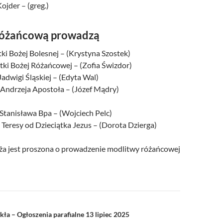
ojder – (greg.)
różańcową prowadzą
ki Bożej Bolesnej – (Krystyna Szostek)
tki Bożej Różańcowej – (Zofia Świzdor)
 Jadwigi Śląskiej – (Edyta Wal)
. Andrzeja Apostoła – (Józef Mądry)
 Stanisława Bpa – (Wojciech Pelc)
 Teresy od Dzieciątka Jezus – (Dorota Dzierga)
a jest proszona o prowadzenie modlitwy różańcowej
a
ła – Ogłoszenia parafialne 13 lipiec 2025