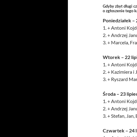
Gdyby zbyt długi c
o zgłoszenie tego 
Poniedziałek – 2
1. + Antoni Kojde
2. + Andrzej Ja
3. + Marcela, Fr
Wtorek – 22 lip
1. + Antoni Kojde
2. + Kazimiera i
3. + Ryszard Mar
Środa – 23 lipie
1. + Antoni Kojde
2. + Andrzej Jan
3. + Stefan, Jan,
Czwartek – 24 l