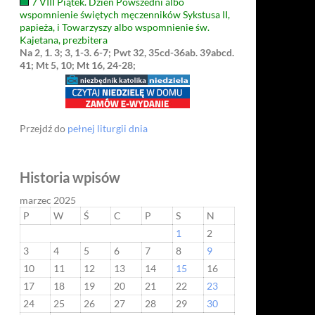
7 VIII Piątek. Dzień Powszedni albo
wspomnienie świętych męczenników Sykstusa II,
papieża, i Towarzyszy albo wspomnienie św.
Kajetana, prezbitera
Na 2, 1. 3; 3, 1-3. 6-7; Pwt 32, 35cd-36ab. 39abcd.
41; Mt 5, 10; Mt 16, 24-28;
Przejdź do
pełnej liturgii dnia
Historia wpisów
marzec 2025
P
W
Ś
C
P
S
N
1
2
3
4
5
6
7
8
9
10
11
12
13
14
15
16
17
18
19
20
21
22
23
24
25
26
27
28
29
30