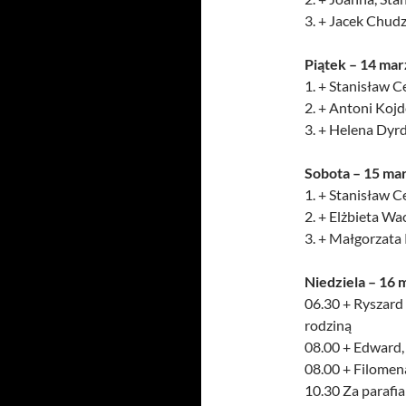
3. + Jacek Chudz
Piątek – 14 ma
1. + Stanisław Ce
2. + Antoni Koj
3. + Helena Dyrd
Sobota – 15 ma
1. + Stanisław Ce
2. + Elżbieta W
3. + Małgorzata 
Niedziela – 16 
06.30 + Ryszard 
rodziną
08.00 + Edward, 
08.00 + Filomena
10.30 Za parafi