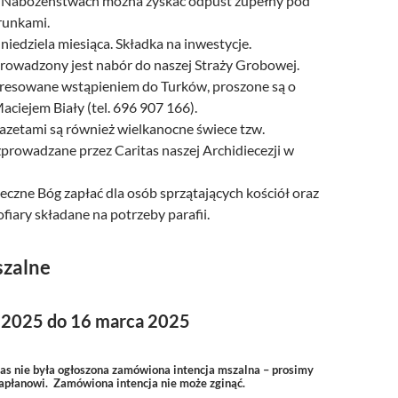
h Nabożeństwach można zyskać odpust zupełny pod
runkami.
I niedziela miesiąca. Składka na inwestycje.
prowadzony jest nabór do naszej Straży Grobowej.
resowane wstąpieniem do Turków, proszone są o
Maciejem Biały (tel. 696 907 166).
gazetami są również wielkanocne świece tzw.
zprowadzane przez Caritas naszej Archidiecezji w
czne Bóg zapłać dla osób sprzątających kościół oraz
ofiary składane na potrzeby parafii.
szalne
 2025 do 16 marca 2025
zas nie była ogłoszona zamówiona intencja mszalna – prosimy
kapłanowi. Zamówiona intencja nie może zginąć.