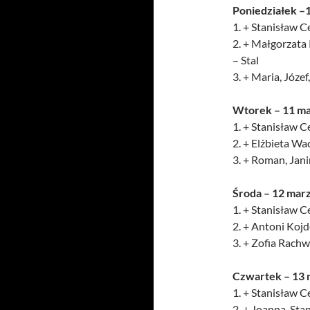
Poniedziałek –
1. + Stanisław Ce
2. + Małgorzata
– Stal
3. + Maria, Józef
Wtorek – 11 m
1. + Stanisław Ce
2. + Elżbieta Wa
3. + Roman, Jani
Środa – 12 mar
1. + Stanisław Ce
2. + Antoni Koj
3. + Zofia Rachw
Czwartek – 13 
1. + Stanisław Ce
2. + Joanna, Sta