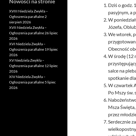
Nowości na stronie
Dziś o godz.
XVIII Niedziela Zwykła –
pasyjnym, a 
Ogłoszenia parafialne 2
W poniedział
sierpień 2026
Józefa, Oblu
XVII Niedziela Zwykła –
Ogłoszenia parafialne 26 lipiec
We wtorek, p
2026
przygotowania
XVI Niedziela Zwykła –
Obecność ob
Ogłoszenia parafialne 19 lipiec
2026
W środę (12 
XV Niedziela Zwykła –
przystępując
Ogłoszenia parafialne 12 lipiec
salce na pleb
2026
XIV Niedziela Zwykła –
spotkanie dl
Ogłoszenia parafialne 5 lipiec
W czwartek A
2026
Po Mszy św. s
Nabożeństwo 
Msza Święta,
przez młodzież
Serdecznie z
wielkopostnyc