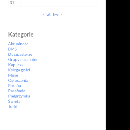
31
« lut
kwi »
Kategorie
Aktualności
BMS
Duszpasterze
Grupy parafialne
Kapliczki
Księga gości
Misje
Ogłoszenia
Parafia
Parafiada
Pielgrzymka
Święta
Turki