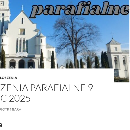
/UCeN8ciSo_a79igwmwNXx2qw
ŁOSZENIA
ZENIA PARAFIALNE 9
C 2025
PIOTR MIARA
a