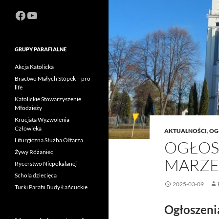
Facebook
https://www.youtube.com/channel
GRUPY PARAFIALNE
Akcja Katolicka
Bractwo Małych Stópek – pro
life
Katolickie Stowarzyszenie
Młodzieży
Krucjata Wyzwolenia
Człowieka
AKTUALNOŚCI
,
OG
Liturgiczna Służba Ołtarza
OGŁOS
Żywy Różaniec
MARZE
Rycerstwo Niepokalanej
Schola dziecięca
2025-03-09
Turki Parafii Budy Łańcuckie
Ogłoszeni