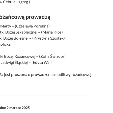
w Cebula – (greg.)
różańcową prowadzą
. Marty – (Czesława Porębna)
ki Bożej Szkaplerznej – (Maria Kłos)
ki Bożej Bolesnej – (Krystyna Szostek)
tolicka
tki Bożej Różańcowej – (Zofia Świzdor)
 Jadwigi Śląskiej – (Edyta Wal)
a jest proszona o prowadzenie modlitwy różańcowej
a
alne 2 marzec 2025