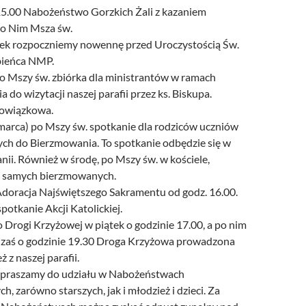
 15.00 Nabożeństwo Gorzkich Żali z kazaniem
po Nim Msza św.
ek rozpoczniemy nowennę przed Uroczystością Św.
bieńca NMP.
o Mszy św. zbiórka dla ministrantów w ramach
 do wizytacji naszej parafii przez ks. Biskupa.
owiązkowa.
marca) po Mszy św. spotkanie dla rodziców uczniów
ych do Bierzmowania. To spotkanie odbędzie się w
anii. Również w środę, po Mszy św. w kościele,
a samych bierzmowanych.
doracja Najświętszego Sakramentu od godz. 16.00.
potkanie Akcji Katolickiej.
Drogi Krzyżowej w piątek o godzinie 17.00, a po nim
 zaś o godzinie 19.30 Droga Krzyżowa prowadzona
 z naszej parafii.
apraszamy do udziału w Nabożeństwach
h, zarówno starszych, jak i młodzież i dzieci. Za