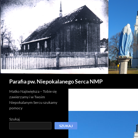
Szukaj
Parafia pw. Niepokalanego Serca NMP
Matko Najświętsza – Tobie się
zawierzamy i w Twoim
Niepokalanym Sercu szukamy
pomocy
Szukaj
SZUKAJ