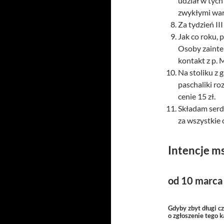
udział w tyc
zwykłymi wa
Za tydzień II
Jak co roku, 
Osoby zainte
kontakt z p. 
Na stoliku z 
paschaliki ro
cenie 15 zł.
Składam serde
za wszystkie 
Intencje m
od 10 marca
Gdyby zbyt długi c
o zgłoszenie tego 