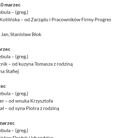
10 marzec
bula – (greg.)
 Kotlińska – od Zarządu i Pracowników Firmy Progres
, Jan, Stanisław Blok
arzec
bula – (greg.)
cnik – od kuzyna Tomasza z rodziną
na Stafiej
zec
bula – (greg.)
der – od wnuka Krzysztofa
ał – od syna Piotra z rodziną
marzec
bula – (greg.)
nisław Drążek i ich rodzice