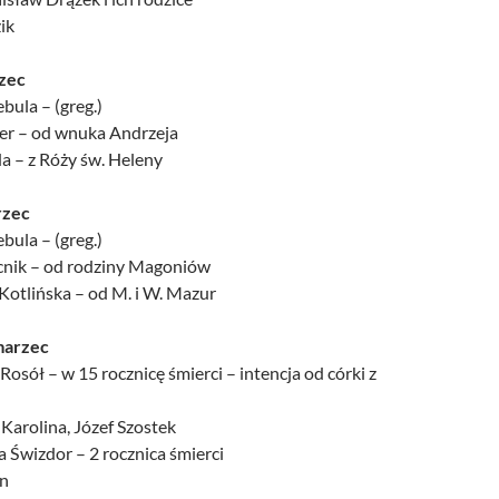
ik
rzec
bula – (greg.)
der – od wnuka Andrzeja
a – z Róży św. Heleny
rzec
bula – (greg.)
acnik – od rodziny Magoniów
Kotlińska – od M. i W. Mazur
marzec
Rosół – w 15 rocznicę śmierci – intencja od córki z
Karolina, Józef Szostek
 Świzdor – 2 rocznica śmierci
an