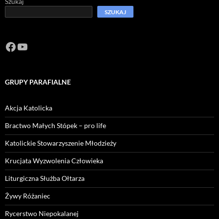
Szukaj
SZUKAJ
Facebook
https://www.youtube.com/channel/U
GRUPY PARAFIALNE
Akcja Katolicka
Bractwo Małych Stópek – pro life
Katolickie Stowarzyszenie Młodzieży
Krucjata Wyzwolenia Człowieka
Liturgiczna Służba Ołtarza
Żywy Różaniec
Rycerstwo Niepokalanej