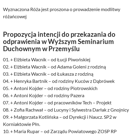
Wyznaczona Róża jest proszona o prowadzenie modlitwy
różańcowej
Propozycja intencji do przekazania do
odprawienia w Wyższym Seminarium
Duchownym w Przemyślu
01. + Elżbieta Wacnik – od Łucji Piwońskiej
02. + Elżbieta Wacnik – od Adama Goleni z rodziną
03. + Elżbieta Wacnik – od Łukasza z rodziną
04. + Henryka Bartnik – od rodziny Kuców z Dąbrówek
05. + Antoni Kojder – od rodziny Piotrowskich
06. + Antoni Kojder – od rodziny Pazera
07. + Antoni Kojder – od pracowników Tech – Projekt
08. + Zofia Rachwał – od Lucyny i Sylwestra Darłak z Gnojnicy
09. + Małgorzata Kotlińska – od Dyrekcji i Naucz. SP2 w
Korniaktowie Płn.
10. + Maria Rupar – od Zarządu Powiatowego ZOSP RP