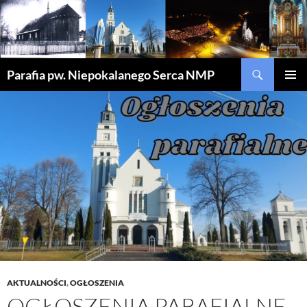
Szukaj
Parafia pw. Niepokalanego Serca NMP
PRZEJDŹ
MENU
DO
GŁÓWN
TREŚCI
AKTUALNOŚCI
,
OGŁOSZENIA
OGŁOSZENIA PARAFIALNE