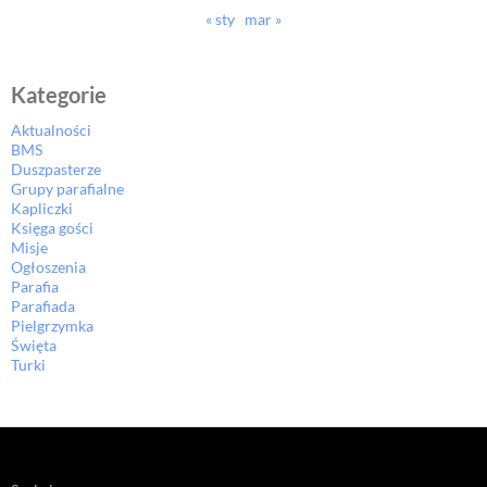
« sty
mar »
Kategorie
Aktualności
BMS
Duszpasterze
Grupy parafialne
Kapliczki
Księga gości
Misje
Ogłoszenia
Parafia
Parafiada
Pielgrzymka
Święta
Turki