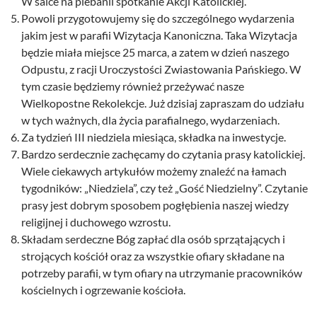
W salce na plebanii spotkanie Akcji Katolickiej.
Powoli przygotowujemy się do szczególnego wydarzenia
jakim jest w parafii Wizytacja Kanoniczna. Taka Wizytacja
będzie miała miejsce 25 marca, a zatem w dzień naszego
Odpustu, z racji Uroczystości Zwiastowania Pańskiego. W
tym czasie będziemy również przeżywać nasze
Wielkopostne Rekolekcje. Już dzisiaj zapraszam do udziału
w tych ważnych, dla życia parafialnego, wydarzeniach.
Za tydzień III niedziela miesiąca, składka na inwestycje.
Bardzo serdecznie zachęcamy do czytania prasy katolickiej.
Wiele ciekawych artykułów możemy znaleźć na łamach
tygodników: „Niedziela”, czy też „Gość Niedzielny”. Czytanie
prasy jest dobrym sposobem pogłębienia naszej wiedzy
religijnej i duchowego wzrostu.
Składam serdeczne Bóg zapłać dla osób sprzątających i
strojących kościół oraz za wszystkie ofiary składane na
potrzeby parafii, w tym ofiary na utrzymanie pracowników
kościelnych i ogrzewanie kościoła.