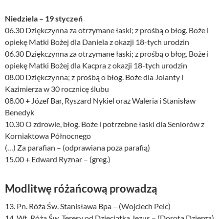
Niedziela – 19 styczeń
06.30 Dziękczynna za otrzymane łaski; z prośbą o błog. Boże i
opiekę Matki Bożej dla Daniela z okazji 18-tych urodzin
06.30 Dziękczynna za otrzymane łaski; z prośbą o błog. Boże i
opiekę Matki Bożej dla Kacpra z okazji 18-tych urodzin
08.00 Dziękczynna; z prośbą o błog. Boże dla Jolanty i
Kazimierza w 30 rocznicę ślubu
08.00 + Józef Bar, Ryszard Nykiel oraz Waleria i Stanisław
Benedyk
10.30 O zdrowie, błog. Boże i potrzebne łaski dla Seniorów z
Korniaktowa Północnego
(…) Za parafian – (odprawiana poza parafią)
15.00 + Edward Ryznar – (greg.)
Modlitwę różańcową prowadzą
13. Pn. Róża Św. Stanisława Bpa – (Wojciech Pelc)
14. Wt. Róża Św. Teresy od Dzieciątka Jezus – (Dorota Dzierga)