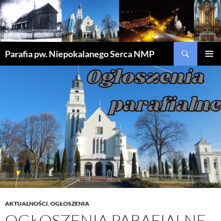
Szukaj
Parafia pw. Niepokalanego Serca NMP
PRZEJDŹ
MENU
DO
GŁÓWN
TREŚCI
AKTUALNOŚCI
,
OGŁOSZENIA
OGŁOSZENIA PARAFIALNE